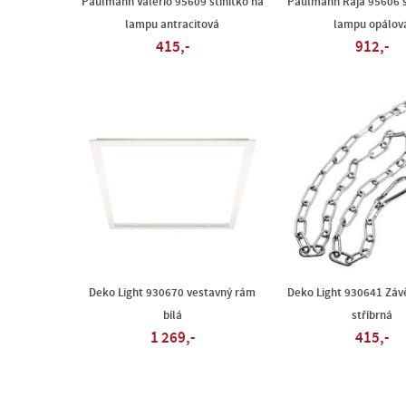
Paulmann Valerio 95609 stínítko na
Paulmann Raja 95606 s
lampu antracitová
lampu opálov
415,-
912,-
Deko Light 930670 vestavný rám
Deko Light 930641 Záv
bílá
stříbrná
1 269,-
415,-