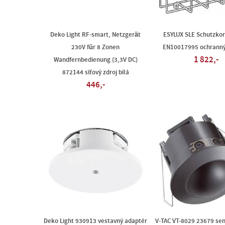
Deko Light RF-smart, Netzgerät
ESYLUX SLE Schutzko
230V für 8 Zonen
EN10017995 ochranný 
1 822,-
Wandfernbedienung (3,3V DC)
872144 síťový zdroj bílá
446,-
Deko Light 930913 vestavný adaptér
V-TAC VT-8029 23679 se