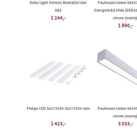
Deko Light 930665 Montážní rám
Paulmann Linion 98207
bílá
Energetická třída (EEK202
1 244,-
chrom (matný
1 990,-
Philips LED 36273199 36273199 rám
Paulmann Linion 98205
chrom (matný
1 423,-
3 033,-