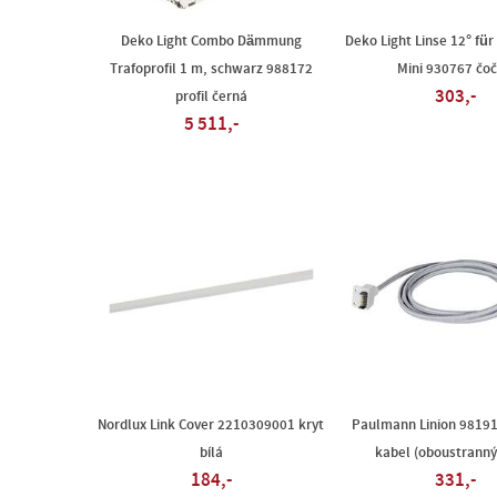
Deko Light Combo Dämmung
Deko Light Linse 12° für
Trafoprofil 1 m, schwarz 988172
Mini 930767 čo
303,-
profil černá
5 511,-
Nordlux Link Cover 2210309001 kryt
Paulmann Linion 98191
bílá
kabel (oboustranný
184,-
331,-