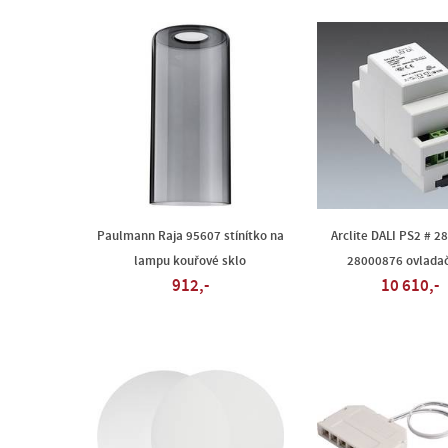
Paulmann Raja 95607 stínítko na
Arclite DALI PS2 # 
lampu kouřové sklo
28000876 ovlada
912,-
10 610,-