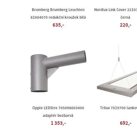
Brumberg Brumberg Leuchten
Nordlux Link Cover 2210
81004070 redukční kroužek bílá
černá
635,-
220,-
Opple LEDStre 705098003400
Trilux 7019700 lanko
adaptér bezbarvá
1 353,-
692,-