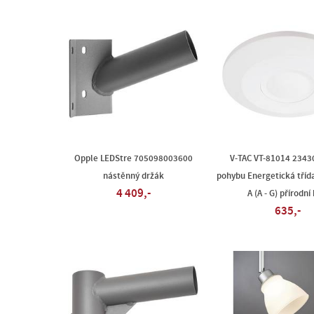
Opple LEDStre 705098003600
V-TAC VT-81014 2343
nástěnný držák
pohybu Energetická tříd
4 409,-
A (A - G) přírodní 
635,-