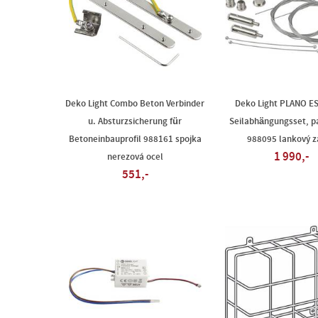
Deko Light Combo Beton Verbinder
Deko Light PLANO ES
u. Absturzsicherung für
Seilabhängungsset, p
Betoneinbauprofil 988161 spojka
988095 lankový z
1 990,-
nerezová ocel
551,-