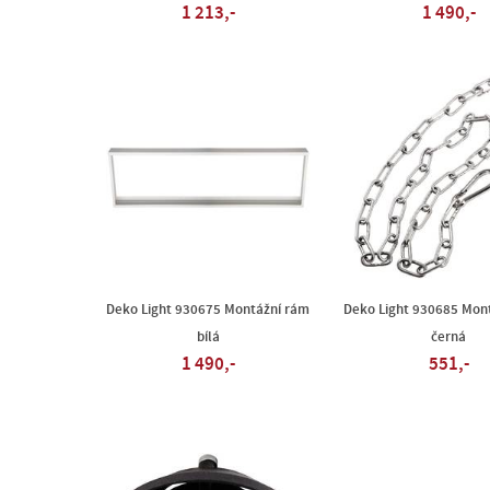
1 213,-
1 490,-
Deko Light 930675 Montážní rám
Deko Light 930685 Mont
bílá
černá
1 490,-
551,-