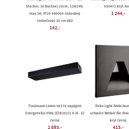
Stecker, 3x Buchse) 20cm, 12V/24V,
930471 kryt še
1 244,-
max 3A, IP20 940064 3násobný
rozbočovač 20 cm bílá
142,-
Paulmann Linion 98178 napájení
Deko Light Abdeckun
Energetická třída (EEK2021) A (A - G)
schwarz Winkel für Alw
černá
kryt černá
2 893,-
415,-