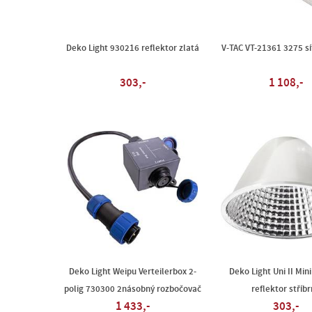
Deko Light 930216 reflektor zlatá
V-TAC VT-21361 3275 sí
303,-
1 108,-
Deko Light Weipu Verteilerbox 2-
Deko Light Uni II Min
polig 730300 2násobný rozbočovač
reflektor stříb
1 433,-
303,-