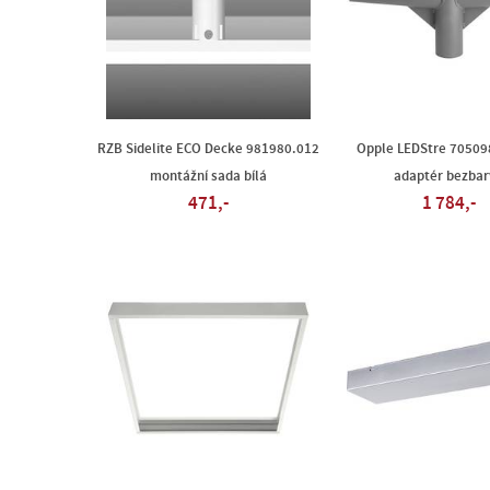
RZB Sidelite ECO Decke 981980.012
Opple LEDStre 7050
montážní sada bílá
adaptér bezbar
471,-
1 784,-