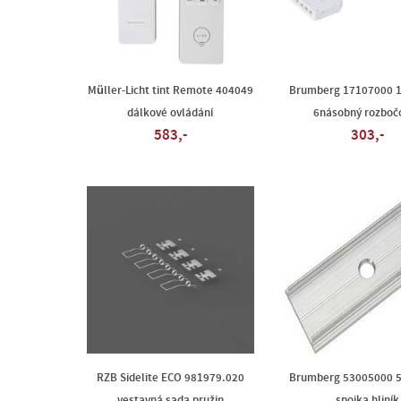
Müller-Licht tint Remote 404049
Brumberg 17107000 
dálkové ovládání
6násobný rozboč
583,-
303,-
RZB Sidelite ECO 981979.020
Brumberg 53005000 
vestavná sada pružin
spojka hliník