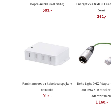
Dopravní bílá (RAL 9016)
Energetická třída (EEK202
583,-
černá
262,-
Paulmann 99994 kabelová spojka v
Deko Light DMX Adapter
boxu bílá
auf DMX XLR Stecker
912,-
adaptér 30 c
1 160,-