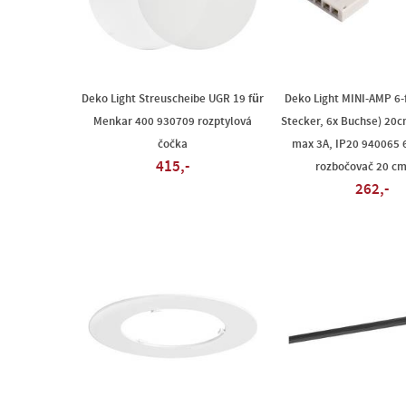
Deko Light Streuscheibe UGR 19 für
Deko Light MINI-AMP 6-
Menkar 400 930709 rozptylová
Stecker, 6x Buchse) 20c
čočka
max 3A, IP20 940065 
415,-
rozbočovač 20 cm
262,-