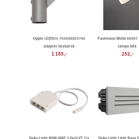
Opple LEDStre 705098003700
Paulmann Wolbi 60007 s
adaptér bezbarvá
lampu bílá
1 185,-
252,-
Deko Light MINI-AMP 3-fach VT (1x
Deko Light Light Base I