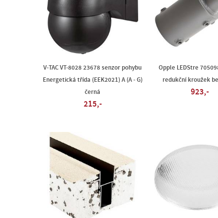
V-TAC VT-8028 23678 senzor pohybu
Opple LEDStre 7050
Energetická třída (EEK2021) A (A - G)
redukční kroužek b
923,-
černá
215,-