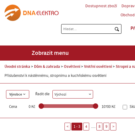
Dostupnost zboží
Doprav
Obchod
Př
Zobrazit menu
Úvodní stránka
Dům & zahrada
Osvětlení
Vnitřní osvětlení
Stropní a n
Příslušenství k nástěnnému, stropnímu a kuchňskému osvětlení
Řadit dle
Výrobce
Výchozí
Cena
0 Kč
10700 Kč
Sk
.....
<
1 - 3
4
8
9
>