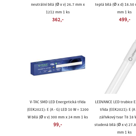
neutrální bílá (Ø x v) 26.7 mm x
teplá bílá (Ø x d) 18.5
1212 mm 1 ks
mm 1 ks
362,-
499,-
V-TAC SMD LED Energetická třída
LEDVANCE LED trubice E
(EEK2021): E (A - G) LED 10 W = 1200
třída (EEK2021): E (A
W bílá (Ø x v) 300 mm x 24 mm 1 ks
zářivkový tvar T8 18 
99,-
studená bílá (Ø x v) 27.
mm 1 ks