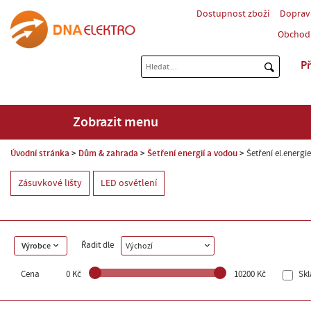
Dostupnost zboží
Doprav
Obchod
Př
Zobrazit menu
Úvodní stránka
Dům & zahrada
Šetření energií a vodou
Šetření el.energie
Zásuvkové lišty
LED osvětlení
Řadit dle
Výrobce
Výchozí
Cena
0 Kč
10200 Kč
Sk