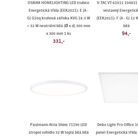
OSRAM HOMELIGHTING LED trubice
V-TAC VT-61012 104831
Energetická třída (EEK2021): E (A -
vestavný Energetick
G) G10q kruhová zářivka KVG 18.3 W
(EEK2021): F (A - G) 12 W
= 32 W neutrální bílá (Ø x d) 300 mm
bílá
94,-
x 300 mm 1 ks
331,-
Paulmann Atria Shine 71190 LED
Deko Light Pro Office 
stropní svítidlo 32 W teplá bílá bílá
panel Energetická třída