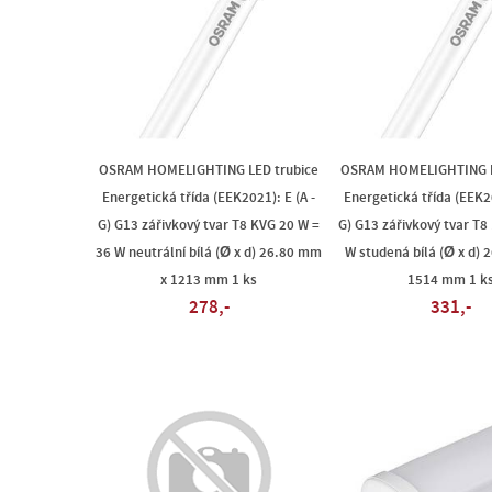
OSRAM HOMELIGHTING LED trubice
OSRAM HOMELIGHTING L
Energetická třída (EEK2021): E (A -
Energetická třída (EEK20
G) G13 zářivkový tvar T8 KVG 20 W =
G) G13 zářivkový tvar T8
36 W neutrální bílá (Ø x d) 26.80 mm
W studená bílá (Ø x d) 
x 1213 mm 1 ks
1514 mm 1 k
278,-
331,-