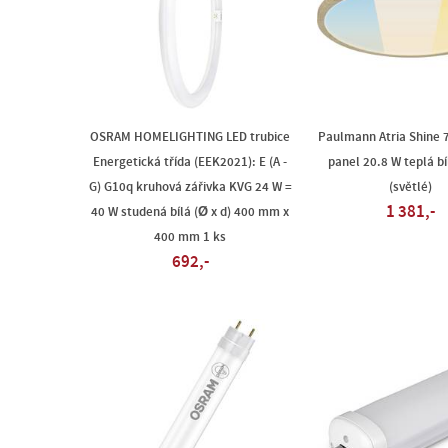
OSRAM HOMELIGHTING LED trubice
Paulmann Atria Shine 
Energetická třída (EEK2021): E (A -
panel 20.8 W teplá bí
G) G10q kruhová zářivka KVG 24 W =
(světlé)
1 381,-
40 W studená bílá (Ø x d) 400 mm x
400 mm 1 ks
692,-