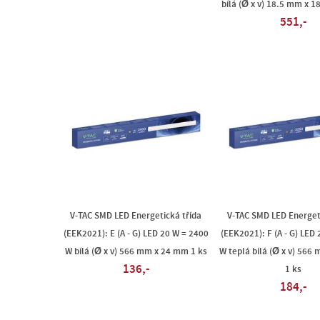
bílá (Ø x v) 18.5 mm x 1
551,-
V-TAC SMD LED Energetická třída
V-TAC SMD LED Energet
(EEK2021): E (A - G) LED 20 W = 2400
(EEK2021): F (A - G) LED
W bílá (Ø x v) 566 mm x 24 mm 1 ks
W teplá bílá (Ø x v) 56
136,-
1 ks
184,-