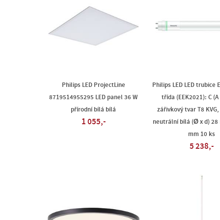
Philips LED ProjectLine
Philips LED LED trubice 
8719514955295 LED panel 36 W
třída (EEK2021): C (A
přírodní bílá bílá
zářivkový tvar T8 KVG,
1 055,-
neutrální bílá (Ø x d) 2
mm 10 ks
5 238,-