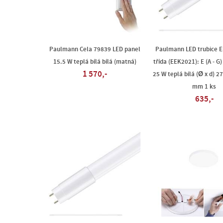
Paulmann Cela 79839 LED panel
Paulmann LED trubice E
15.5 W teplá bílá bílá (matná)
třída (EEK2021): E (A - G
1 570,-
25 W teplá bílá (Ø x d) 
mm 1 ks
635,-