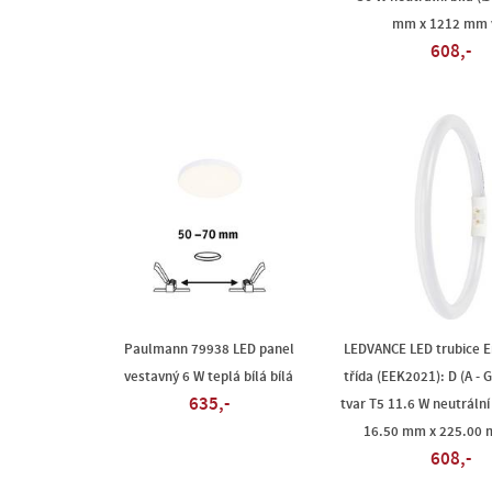
mm x 1212 mm 
608,-
Paulmann 79938 LED panel
LEDVANCE LED trubice E
vestavný 6 W teplá bílá bílá
třída (EEK2021): D (A - G
635,-
tvar T5 11.6 W neutrální 
16.50 mm x 225.00 
608,-