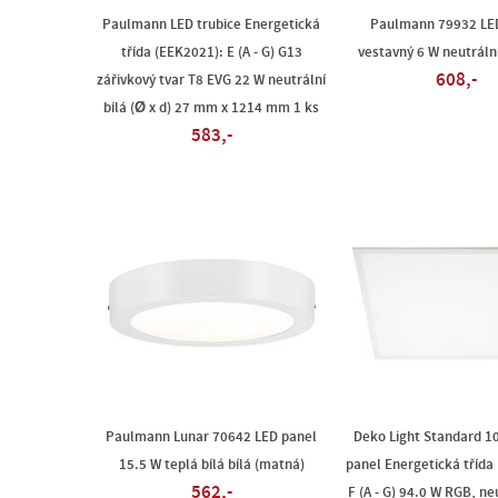
Paulmann LED trubice Energetická
Paulmann 79932 LE
třída (EEK2021): E (A - G) G13
vestavný 6 W neutrální
608,-
zářivkový tvar T8 EVG 22 W neutrální
bílá (Ø x d) 27 mm x 1214 mm 1 ks
583,-
Paulmann Lunar 70642 LED panel
Deko Light Standard 1
15.5 W teplá bílá bílá (matná)
panel Energetická třída
562,-
F (A - G) 94.0 W RGB, neu