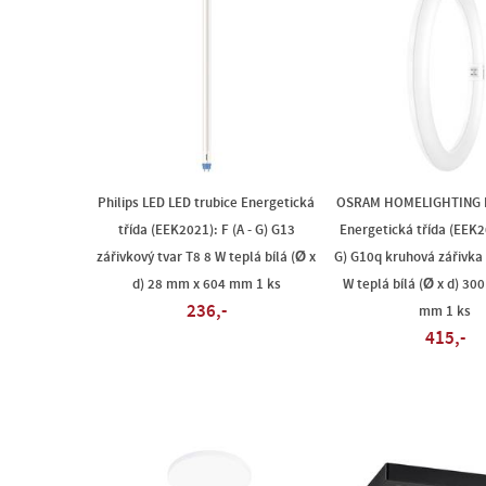
Philips LED LED trubice Energetická
OSRAM HOMELIGHTING L
třída (EEK2021): F (A - G) G13
Energetická třída (EEK20
zářivkový tvar T8 8 W teplá bílá (Ø x
G) G10q kruhová zářivka
d) 28 mm x 604 mm 1 ks
W teplá bílá (Ø x d) 30
236,-
mm 1 ks
415,-