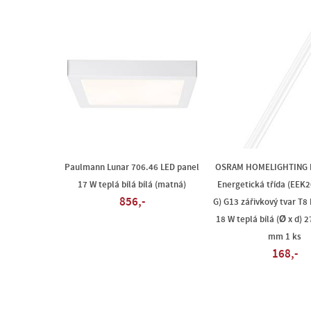
Paulmann Lunar 706.46 LED panel
OSRAM HOMELIGHTING L
17 W teplá bílá bílá (matná)
Energetická třída (EEK20
856,-
G) G13 zářivkový tvar T8
18 W teplá bílá (Ø x d) 
mm 1 ks
168,-