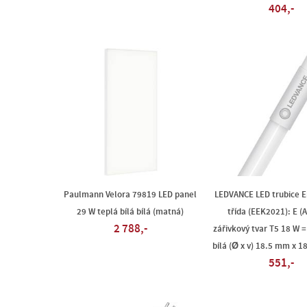
404,-
Paulmann Velora 79819 LED panel
LEDVANCE LED trubice E
29 W teplá bílá bílá (matná)
třída (EEK2021): E (A
2 788,-
zářivkový tvar T5 18 W =
bílá (Ø x v) 18.5 mm x 1
551,-