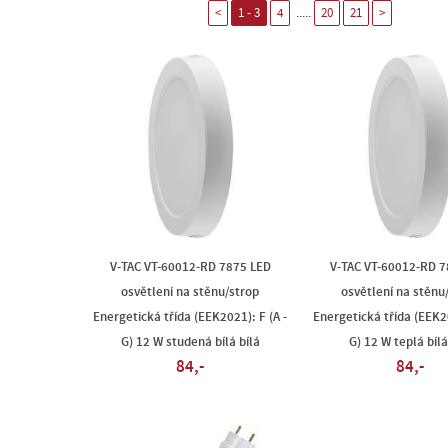
.....
<
1 - 3
4
20
21
>
V-TAC VT-60012-RD 7875 LED
V-TAC VT-60012-RD 7
osvětlení na stěnu/strop
osvětlení na stěnu
Energetická třída (EEK2021): F (A -
Energetická třída (EEK20
G) 12 W studená bílá bílá
G) 12 W teplá bílá
84,-
84,-