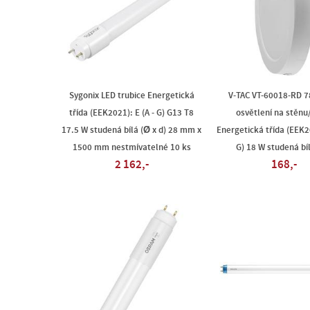
Sygonix LED trubice Energetická
V-TAC VT-60018-RD 7
třída (EEK2021): E (A - G) G13 T8
osvětlení na stěnu
17.5 W studená bílá (Ø x d) 28 mm x
Energetická třída (EEK20
1500 mm nestmívatelné 10 ks
G) 18 W studená bíl
2 162,-
168,-