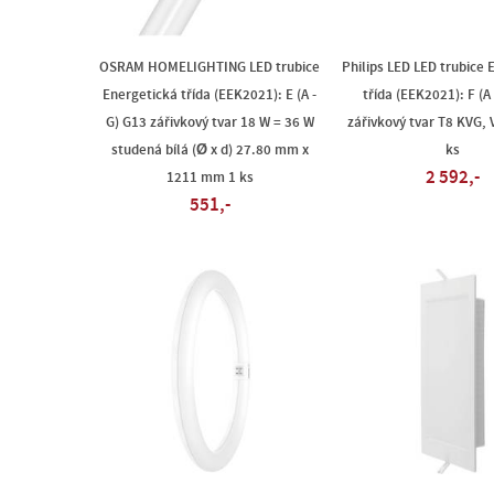
OSRAM HOMELIGHTING LED trubice
Philips LED LED trubice 
Energetická třída (EEK2021): E (A -
třída (EEK2021): F (A
G) G13 zářivkový tvar 18 W = 36 W
zářivkový tvar T8 KVG, 
studená bílá (Ø x d) 27.80 mm x
ks
2 592,-
1211 mm 1 ks
551,-