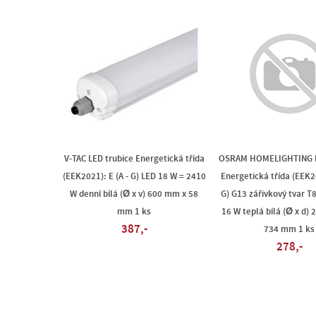
V-TAC LED trubice Energetická třída
OSRAM HOMELIGHTING L
(EEK2021): E (A - G) LED 18 W = 2410
Energetická třída (EEK20
W denní bílá (Ø x v) 600 mm x 58
G) G13 zářivkový tvar T
mm 1 ks
16 W teplá bílá (Ø x d)
387,-
734 mm 1 ks
278,-