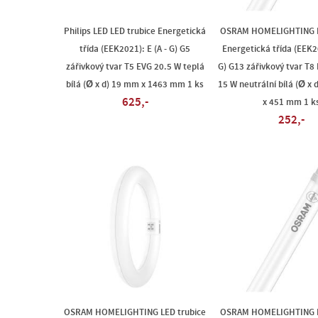
Philips LED LED trubice Energetická
OSRAM HOMELIGHTING L
třída (EEK2021): E (A - G) G5
Energetická třída (EEK20
zářivkový tvar T5 EVG 20.5 W teplá
G) G13 zářivkový tvar T8
bílá (Ø x d) 19 mm x 1463 mm 1 ks
15 W neutrální bílá (Ø x
625,-
x 451 mm 1 k
252,-
OSRAM HOMELIGHTING LED trubice
OSRAM HOMELIGHTING L