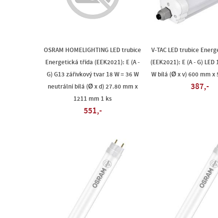
OSRAM HOMELIGHTING LED trubice
V-TAC LED trubice Energe
Energetická třída (EEK2021): E (A -
(EEK2021): E (A - G) LED
G) G13 zářivkový tvar 18 W = 36 W
W bílá (Ø x v) 600 mm x
387,-
neutrální bílá (Ø x d) 27.80 mm x
1211 mm 1 ks
551,-