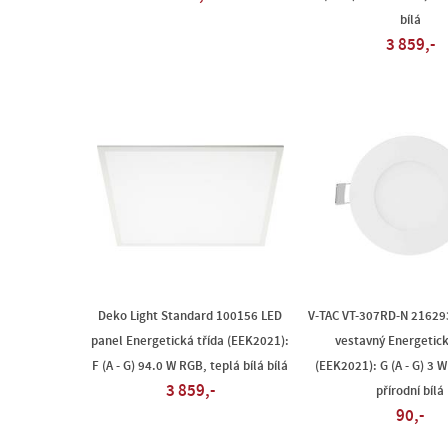
bílá
3 859,-
Deko Light Standard 100156 LED
V-TAC VT-307RD-N 21629
panel Energetická třída (EEK2021):
vestavný Energetick
F (A - G) 94.0 W RGB, teplá bílá bílá
(EEK2021): G (A - G) 3 W
3 859,-
přírodní bílá
90,-