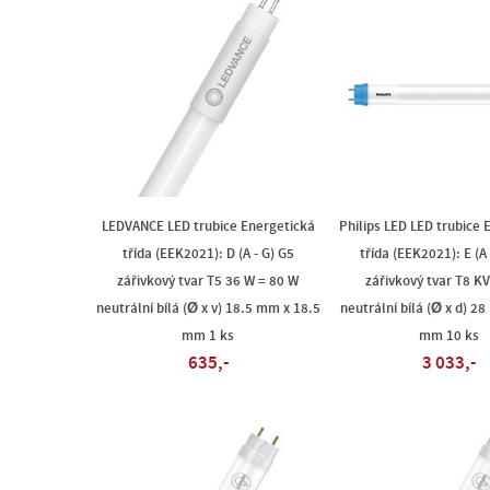
LEDVANCE LED trubice Energetická
Philips LED LED trubice 
třída (EEK2021): D (A - G) G5
třída (EEK2021): E (A
zářivkový tvar T5 36 W = 80 W
zářivkový tvar T8 K
neutrální bílá (Ø x v) 18.5 mm x 18.5
neutrální bílá (Ø x d) 2
mm 1 ks
mm 10 ks
635,-
3 033,-