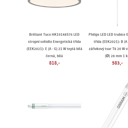
Brilliant Tuco HK19148S76 LED
Philips LED LED trubice 
stropní svítidlo Energetická třída
třída (EEK2021): B (A
(EEK2021): E (A - G) 21 W teplá bílá
zářivkový tvar T8 20 W s
černá, bílá
(Ø) 28 mm 1 k
818,-
583,-