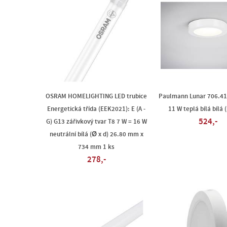
OSRAM HOMELIGHTING LED trubice
Paulmann Lunar 706.41
Energetická třída (EEK2021): E (A -
11 W teplá bílá bílá
524,-
G) G13 zářivkový tvar T8 7 W = 16 W
neutrální bílá (Ø x d) 26.80 mm x
734 mm 1 ks
278,-