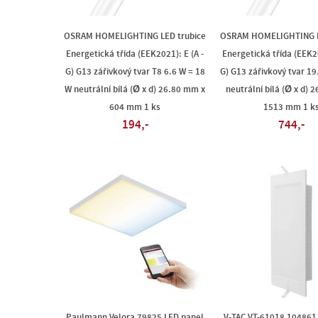
OSRAM HOMELIGHTING LED trubice
OSRAM HOMELIGHTING L
Energetická třída (EEK2021): E (A -
Energetická třída (EEK20
G) G13 zářivkový tvar T8 6.6 W = 18
G) G13 zářivkový tvar 19
W neutrální bílá (Ø x d) 26.80 mm x
neutrální bílá (Ø x d) 
604 mm 1 ks
1513 mm 1 k
194,-
744,-
Paulmann Velora 79825 LED panel
V-TAC VT-61018 104861