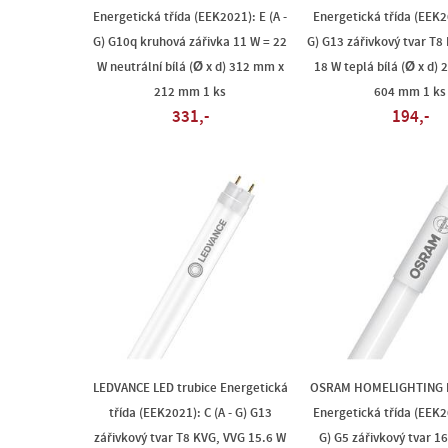
Energetická třída (EEK2021): E (A -
Energetická třída (EEK20
G) G10q kruhová zářivka 11 W = 22
G) G13 zářivkový tvar T8
W neutrální bílá (Ø x d) 312 mm x
18 W teplá bílá (Ø x d)
212 mm 1 ks
604 mm 1 ks
331,-
194,-
LEDVANCE LED trubice Energetická
OSRAM HOMELIGHTING L
třída (EEK2021): C (A - G) G13
Energetická třída (EEK20
zářivkový tvar T8 KVG, VVG 15.6 W
G) G5 zářivkový tvar 1