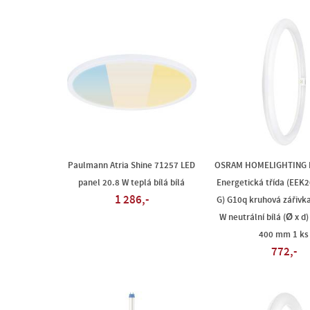
Paulmann Atria Shine 71257 LED
OSRAM HOMELIGHTING L
panel 20.8 W teplá bílá bílá
Energetická třída (EEK20
1 286,-
G) G10q kruhová zářivk
W neutrální bílá (Ø x d
400 mm 1 ks
772,-