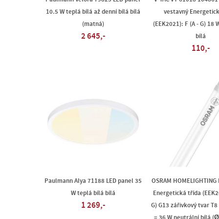
10.5 W teplá bílá až denní bílá bílá
vestavný Energetick
(matná)
(EEK2021): F (A - G) 18 W
2 645,-
bílá
110,-
Paulmann Alya 71188 LED panel 35
OSRAM HOMELIGHTING L
W teplá bílá bílá
Energetická třída (EEK20
1 269,-
G) G13 zářivkový tvar T8
= 36 W neutrální bílá (Ø