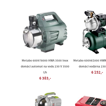
Metabo 600978000 HWA 3500 Inox
Metabo 600981000 HWW
domácí automat na vodu 230 V 3500
domácí vodárna 230
6 152,-
l/h
6 383,-