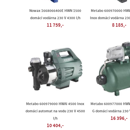
Nowax 1668066400E HWN 1500
Metabo 600970000 HWW
domácí vodárna 230 V 4300 l/h
Inox domácí vodárna 230
11 759,-
8 185,-
Metabo 600979000 HWAI 4500 Inox
Metabo 600977000 HWW
domácí automat na vodu 230 V 4500
G domácí vodárna 230 
16 396,-
l/h
10 404,-