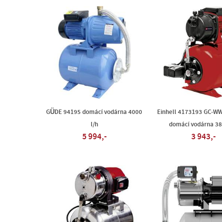
GÜDE 94195 domácí vodárna 4000
Einhell 4173193 GC-WW
l/h
domácí vodárna 38
5 994,-
3 943,-