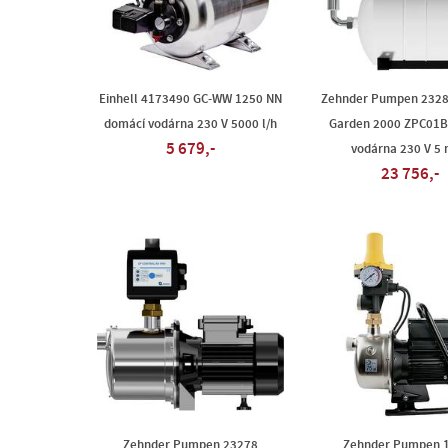
Einhell 4173490 GC-WW 1250 NN
Zehnder Pumpen 232
domácí vodárna 230 V 5000 l/h
Garden 2000 ZPC01B
5 679,-
vodárna 230 V 5 
23 756,-
Zehnder Pumpen 23278
Zehnder Pumpen 