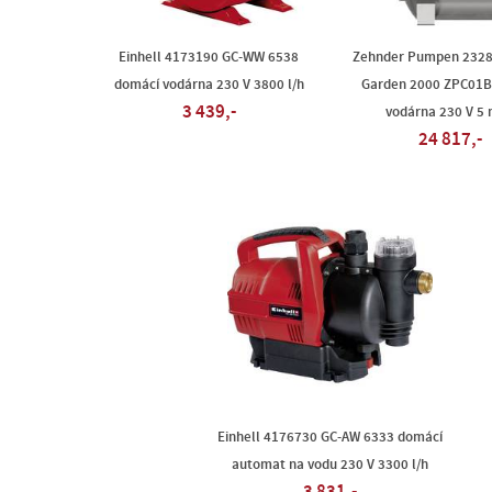
Einhell 4173190 GC-WW 6538
Zehnder Pumpen 232
domácí vodárna 230 V 3800 l/h
Garden 2000 ZPC01B
3 439,-
vodárna 230 V 5 
24 817,-
Einhell 4176730 GC-AW 6333 domácí
automat na vodu 230 V 3300 l/h