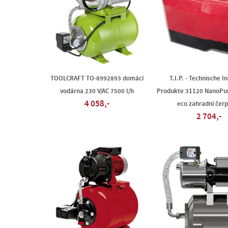
TOOLCRAFT TO-8992893 domácí
T.I.P. - Technische I
vodárna 230 V/AC 7500 l/h
Produkte 31120 NanoPu
4 058,-
eco zahradní čer
2 704,-