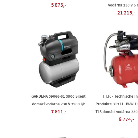
5 875,-
vodárna 230 V 5 
21 215,-
GARDENA 09066-61 3900 Silent
T.I.P. - Technische I
domácí vodárna 230 V 3900 l/h
Produkte 31311 HWW 13
7 811,-
TLS domácí vodárna 230 
9 774,-