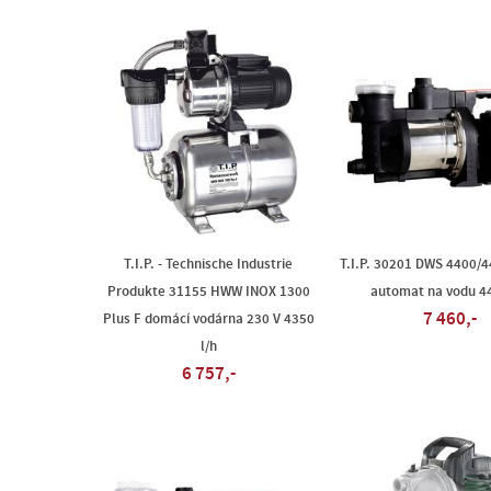
T.I.P. - Technische Industrie
T.I.P. 30201 DWS 4400/4
Produkte 31155 HWW INOX 1300
automat na vodu 44
7 460,-
Plus F domácí vodárna 230 V 4350
l/h
6 757,-