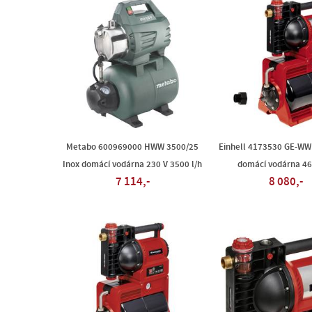
Metabo 600969000 HWW 3500/25
Einhell 4173530 GE-WW
Inox domácí vodárna 230 V 3500 l/h
domácí vodárna 46
7 114,-
8 080,-