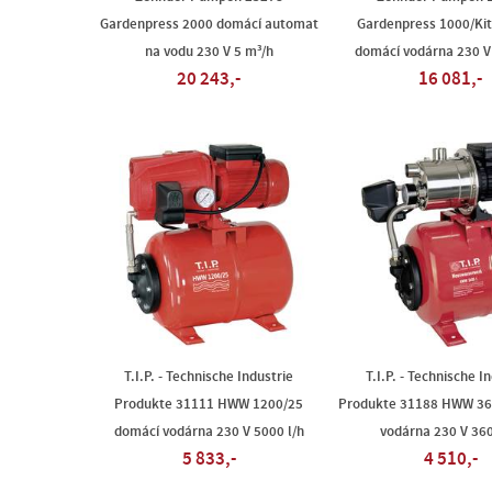
Gardenpress 2000 domácí automat
Gardenpress 1000/Kit
na vodu 230 V 5 m³/h
domácí vodárna 230 V
20 243,-
16 081,-
T.I.P. - Technische Industrie
T.I.P. - Technische I
Produkte 31111 HWW 1200/25
Produkte 31188 HWW 36
domácí vodárna 230 V 5000 l/h
vodárna 230 V 360
5 833,-
4 510,-