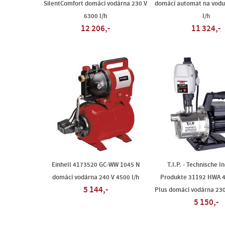
SilentComfort domácí vodárna 230 V
domácí automat na vodu
6300 l/h
l/h
12 206,-
11 324,-
Einhell 4173520 GC-WW 1045 N
T.I.P. - Technische I
domácí vodárna 240 V 4500 l/h
Produkte 31192 HWA 
5 144,-
Plus domácí vodárna 230
5 150,-