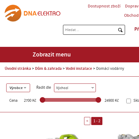
Dostupnost zboží
Doprav
Obchod
Př
Zobrazit menu
Úvodní stránka
Dům & zahrada
Vodní instalace
Domácí vodárny
Řadit dle
Výrobce
Výchozí
Cena
2700 Kč
24900 Kč
Sk
<
1 - 2