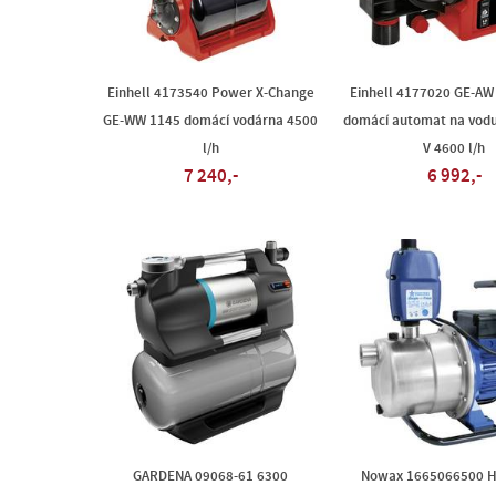
Einhell 4173540 Power X-Change
Einhell 4177020 GE-AW
GE-WW 1145 domácí vodárna 4500
domácí automat na vodu
l/h
V 4600 l/h
7 240,-
6 992,-
GARDENA 09068-61 6300
Nowax 1665066500 H