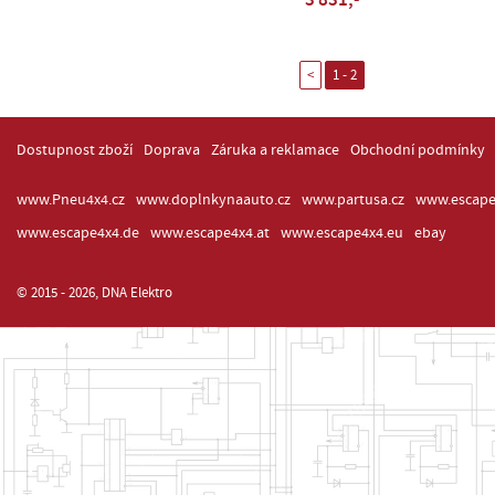
3 831,-
<
1 - 2
Dostupnost zboží
Doprava
Záruka a reklamace
Obchodní podmínky
www.Pneu4x4.cz
www.doplnkynaauto.cz
www.partusa.cz
www.escape
www.escape4x4.de
www.escape4x4.at
www.escape4x4.eu
ebay
© 2015 - 2026, DNA Elektro