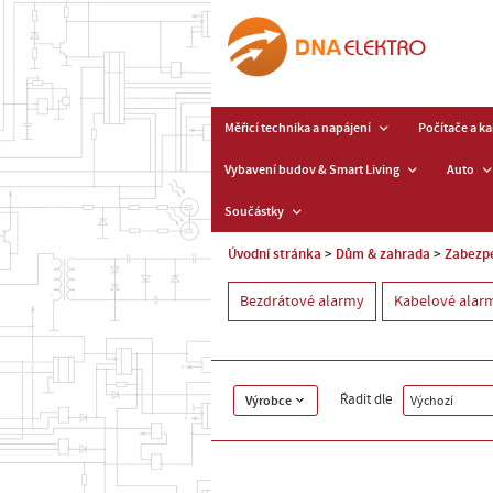
Měřicí technika a napájení
Počítače a k
Vybavení budov & Smart Living
Auto
Součástky
Úvodní stránka
Dům & zahrada
Zabezpe
Bezdrátové alarmy
Kabelové alar
Řadit dle
Výrobce
Výchozí