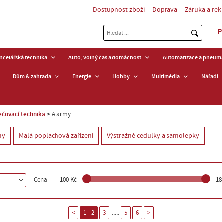
Dostupnost zboží
Doprava
Záruka a re
P
ancelářská technika
Auto, volný čas a domácnost
Automatizace a pneuma
Dům & zahrada
Energie
Hobby
Multimédia
Nářadí
čovací technika
Alarmy
my
Malá poplachová zařízení
Výstražné cedulky a samolepky
Cena
100 Kč
18
.....
<
1 - 2
3
5
6
>