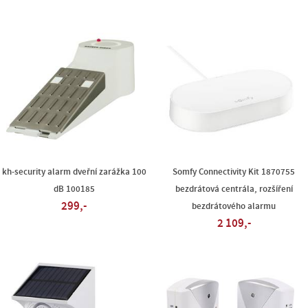
kh-security alarm dveřní zarážka 100
Somfy Connectivity Kit 1870755
dB 100185
bezdrátová centrála, rozšíření
299,-
bezdrátového alarmu
2 109,-