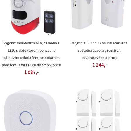
Sygonix mini-alarm bílá, červená s
Olympia IR 500 5964 infračervená
LED, s detektorem pohybu, s
světelná závora , rozšíření
dálkovým ovladačem, se solárním
bezdrátového alarmu
1 244,-
panelem, s Wi-Fi 120 dB SY-6515320
1 087,-