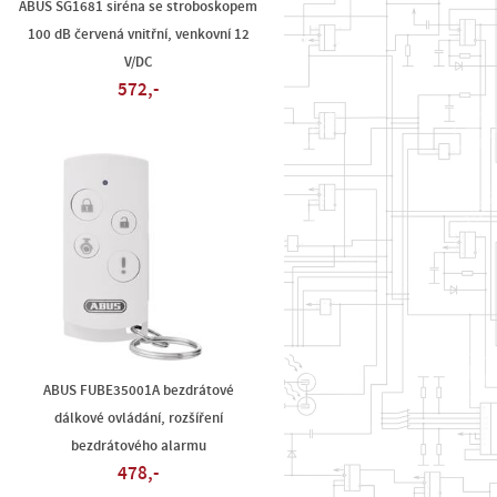
ABUS SG1681 siréna se stroboskopem
100 dB červená vnitřní, venkovní 12
V/DC
572,-
ABUS FUBE35001A bezdrátové
dálkové ovládání, rozšíření
bezdrátového alarmu
478,-