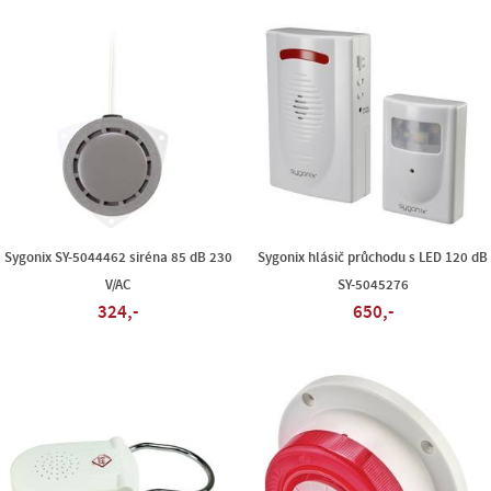
Sygonix SY-5044462 siréna 85 dB 230
Sygonix hlásič průchodu s LED 120 dB
V/AC
SY-5045276
324,-
650,-