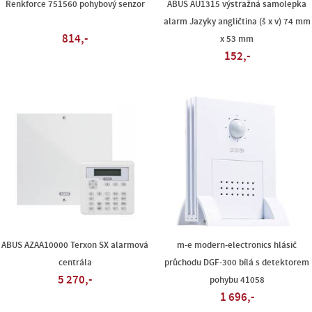
Renkforce 751560 pohybový senzor
ABUS AU1315 výstražná samolepka
alarm Jazyky angličtina (š x v) 74 mm
814,-
x 53 mm
152,-
ABUS AZAA10000 Terxon SX alarmová
m-e modern-electronics hlásič
centrála
průchodu DGF-300 bílá s detektorem
5 270,-
pohybu 41058
1 696,-