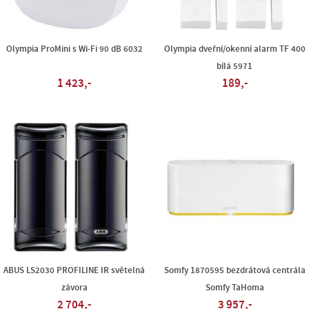
Olympia ProMini s Wi-Fi 90 dB 6032
Olympia dveřní/okenní alarm TF 400
bílá 5971
1 423,-
189,-
ABUS LS2030 PROFILINE IR světelná
Somfy 1870595 bezdrátová centrála
závora
Somfy TaHoma
2 704,-
3 957,-