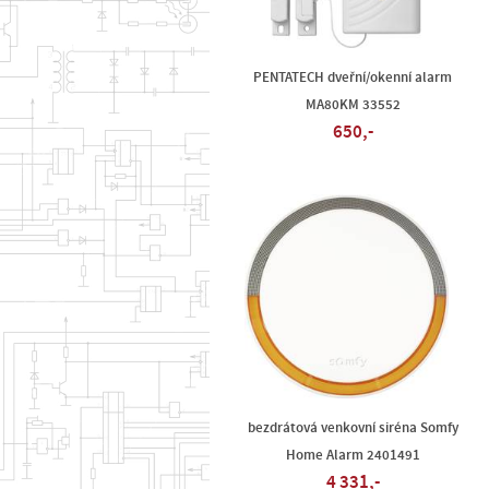
PENTATECH dveřní/okenní alarm
MA80KM 33552
650,-
bezdrátová venkovní siréna Somfy
Home Alarm 2401491
4 331,-