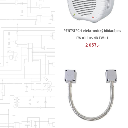
PENTATECH elektronický hlídací pes
EW 01 105 dB EW 01
2 057,-