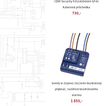
CDVI Security F0524000004 GF45
Kabelová průchodka
730,-
Somfy io (Izymo) 1822649 bezdrátový
přijímač, rozšíření bezdrátového
alarmu
1 853,-