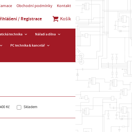
klamace
Obchodní podmínky
Kontakt
řihlášení / Registrace
Košík
tická technika
Nářadí a dílna
PC technika & kancelář
400 Kč
Skladem