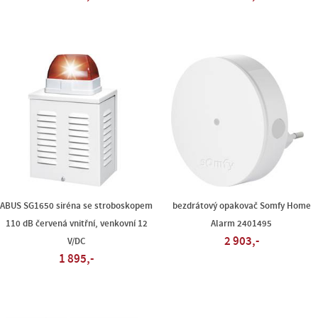
ABUS SG1650 siréna se stroboskopem
bezdrátový opakovač Somfy Home
110 dB červená vnitřní, venkovní 12
Alarm 2401495
2 903,-
V/DC
1 895,-