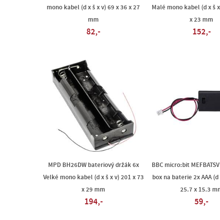
mono kabel (d x š x v) 69 x 36 x 27
Malé mono kabel (d x š x
mm
x 23 mm
82,-
152,-
MPD BH26DW bateriový držák 6x
BBC micro:bit MEFBATSV
Velké mono kabel (d x š x v) 201 x 73
box na baterie 2x AAA (d x
x 29 mm
25.7 x 15.3 m
194,-
59,-