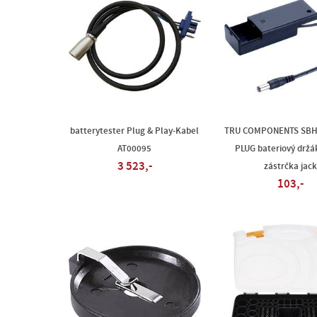
batterytester Plug & Play-Kabel
TRU COMPONENTS SBH
AT00095
PLUG bateriový držák
3 523,-
zástrčka jack
103,-