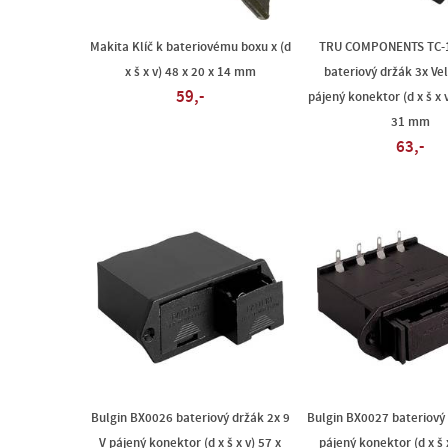
Makita Klíč k bateriovému boxu x (d
TRU COMPONENTS TC-
x š x v) 48 x 20 x 14 mm
bateriový držák 3x V
59,-
pájený konektor (d x š x v
31 mm
63,-
Bulgin BX0026 bateriový držák 2x 9
Bulgin BX0027 bateriový
V pájený konektor (d x š x v) 57 x
pájený konektor (d x š x