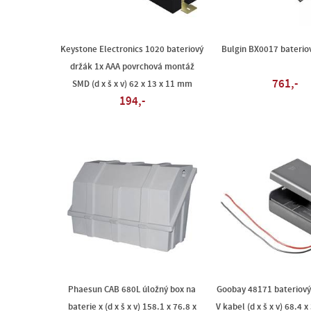
Keystone Electronics 1020 bateriový
Bulgin BX0017 baterio
držák 1x AAA povrchová montáž
761,-
SMD (d x š x v) 62 x 13 x 11 mm
194,-
Phaesun CAB 680L úložný box na
Goobay 48171 bateriový
baterie x (d x š x v) 158.1 x 76.8 x
V kabel (d x š x v) 68.4 x