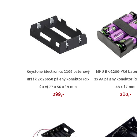
Keystone Electronics 1109 bateriový
MPD BK-1280-PC6 bater
držák 2x 26650 pájený konektor (d x
3x AA pájený konektor (d x
š x v) 77 x 56 x 19 mm
48 x 17 mm
299,-
210,-