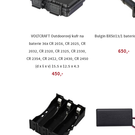
VOLTCRAFT Outdoorový kufr na
Bulgin BXS013/1 bateri
baterie 36x CR 2016, CR 2025, CR
650,-
2032, CR 2320, CR 2325, CR 2330,
CR 2354, CR 2412, CR 2430, CR 2450
(d x š x v) 15.5 x 12.5 x 4.3
450,-