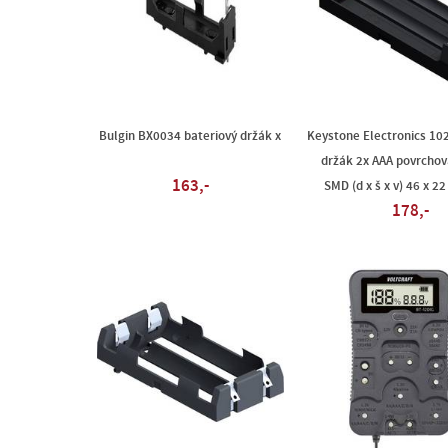
Bulgin BX0034 bateriový držák x
Keystone Electronics 10
držák 2x AAA povrcho
163,-
SMD (d x š x v) 46 x 2
178,-