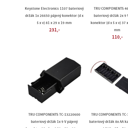
Keystone Electronics 1107 bateriový
TRU COMPONENTS 4
držák 1x 26650 pájený konektor (d x
bateriový držák 2x 9 
š x v) 81 x 29 x 19 mm
konektor (d x š x v) 37 
231,-
mm
110,-
TRU COMPONENTS TC-13220600
TRU COMPONENTS TC-
bateriový držák 1x 9 V pájený
bateriový držák 8x AA ka