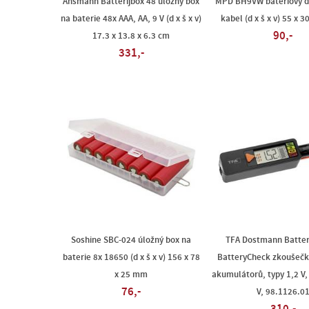
Ansmann Batterijbox 48 úložný box
MPD BH9VW bateriový dr
na baterie 48x AAA, AA, 9 V (d x š x v)
kabel (d x š x v) 55 x 
90,-
17.3 x 13.8 x 6.3 cm
331,-
Soshine SBC-024 úložný box na
TFA Dostmann Batter
baterie 8x 18650 (d x š x v) 156 x 78
BatteryCheck zkoušečka
x 25 mm
akumulátorů, typy 1,2 V, 1
76,-
V, 98.1126.0