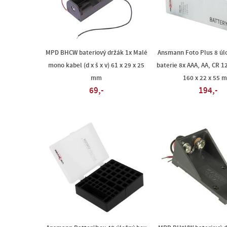
MPD BHCW bateriový držák 1x Malé
Ansmann Foto Plus 8 úl
mono kabel (d x š x v) 61 x 29 x 25
baterie 8x AAA, AA, CR 123
mm
160 x 22 x 55 
69,-
194,-