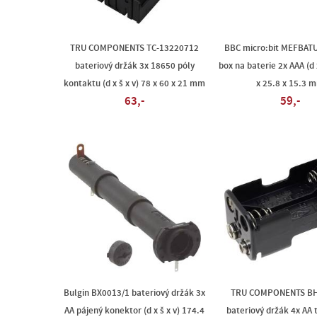
TRU COMPONENTS TC-13220712
BBC micro:bit MEFBATU
bateriový držák 3x 18650 póly
box na baterie 2x AAA (d x
kontaktu (d x š x v) 78 x 60 x 21 mm
x 25.8 x 15.3 
63,-
59,-
Bulgin BX0013/1 bateriový držák 3x
TRU COMPONENTS BH
AA pájený konektor (d x š x v) 174.4
bateriový držák 4x AA 