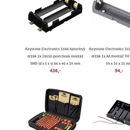
Keystone Electronics 1048 bateriový
Keystone Electronics 10
držák 2x 18650 povrchová montáž
držák 1x AA montáž THT 
SMD (d x š x v) 86 x 40 x 19 mm
59 x 16 x 15 
436,-
94,-