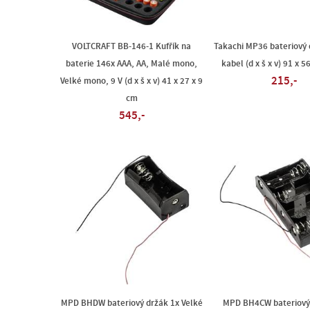
VOLTCRAFT BB-146-1 Kufřík na
Takachi MP36 bateriový 
baterie 146x AAA, AA, Malé mono,
kabel (d x š x v) 91 x 
215,-
Velké mono, 9 V (d x š x v) 41 x 27 x 9
cm
545,-
MPD BHDW bateriový držák 1x Velké
MPD BH4CW bateriový 