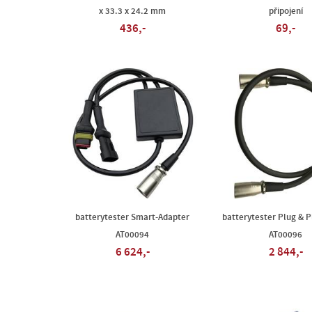
x 33.3 x 24.2 mm
připojení
436,-
69,-
batterytester Smart-Adapter
batterytester Plug & 
AT00094
AT00096
6 624,-
2 844,-