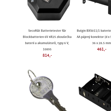
SecoRüt Batterietester für
Bulgin BXS011/1 baterio
Blockbatterien 6V 4R25 zkoušečka
AA pájený konektor (d x š
baterií a akumulátorů, typy 6 V,
36 x 28.5 mm
461,-
10895
814,-