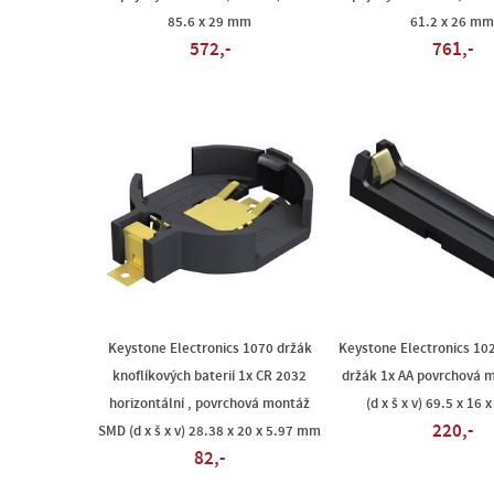
85.6 x 29 mm
61.2 x 26 mm
572,-
761,-
Keystone Electronics 1070 držák
Keystone Electronics 10
knoflíkových baterií 1x CR 2032
držák 1x AA povrchová 
horizontální , povrchová montáž
(d x š x v) 69.5 x 16
220,-
SMD (d x š x v) 28.38 x 20 x 5.97 mm
82,-