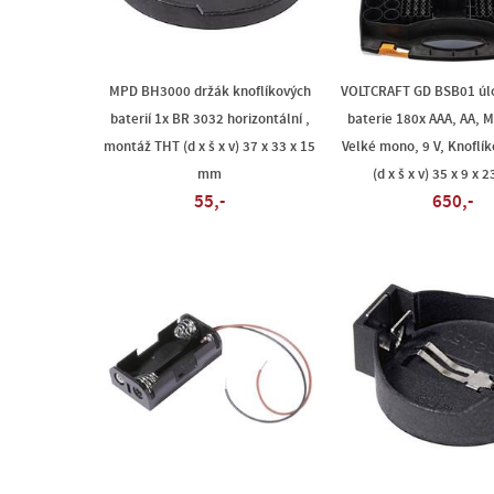
MPD BH3000 držák knoflíkových
VOLTCRAFT GD BSB01 úlo
baterií 1x BR 3032 horizontální ,
baterie 180x AAA, AA, 
montáž THT (d x š x v) 37 x 33 x 15
Velké mono, 9 V, Knoflík
mm
(d x š x v) 35 x 9 x 
55,-
650,-