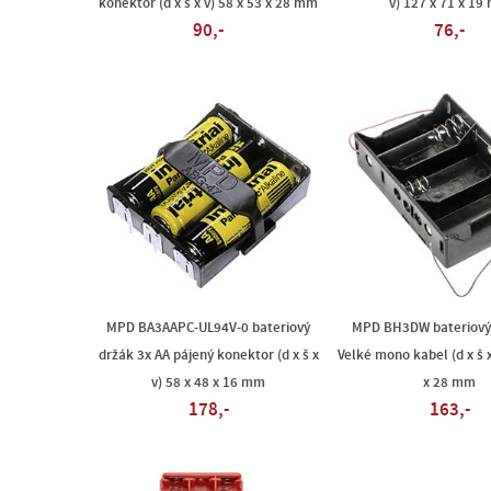
konektor (d x š x v) 58 x 53 x 28 mm
v) 127 x 71 x 19
90,-
76,-
MPD BA3AAPC-UL94V-0 bateriový
MPD BH3DW bateriový
držák 3x AA pájený konektor (d x š x
Velké mono kabel (d x š x
v) 58 x 48 x 16 mm
x 28 mm
178,-
163,-