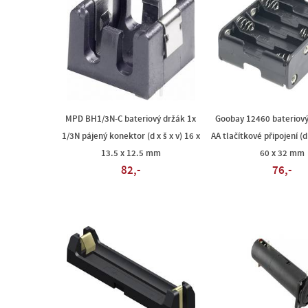
MPD BH1/3N-C bateriový držák 1x
Goobay 12460 bateriový
1/3N pájený konektor (d x š x v) 16 x
AA tlačítkové připojení (d 
13.5 x 12.5 mm
60 x 32 mm
82,-
76,-