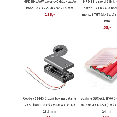
MPD BH2AAW bateriový držák 2x AA
MPD BS-2450 držák kno
kabel (d x š x v) 58 x 32 x 16 mm
baterií 1x CR 2450 hori
136,-
montáž THT (d x š x v) 3
mm
55,-
Goobay 12443 úložný box na baterie
Soshine SBC-W2, IP66 úl
2x AA kabel (d x š x v) 68.4 x 35.4 x
baterie 4x 18650 (d x š x 
18.6 mm
24 mm