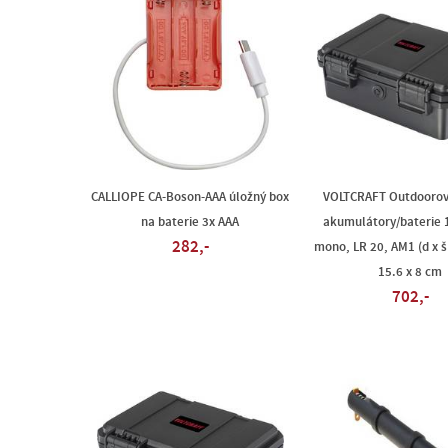
CALLIOPE CA-Boson-AAA úložný box
VOLTCRAFT Outdoorový
na baterie 3x AAA
akumulátory/baterie 
282,-
mono, LR 20, AM1 (d x š 
15.6 x 8 cm
702,-