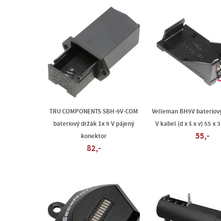
TRU COMPONENTS SBH-9V-COM
Velleman BH9V bateriový
bateriový držák 1x 9 V pájený
V kabel (d x š x v) 55 x
55,-
konektor
82,-