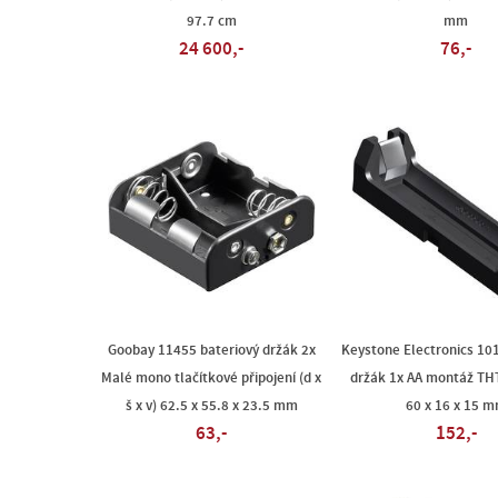
97.7 cm
mm
24 600,-
76,-
Goobay 11455 bateriový držák 2x
Keystone Electronics 10
Malé mono tlačítkové připojení (d x
držák 1x AA montáž THT 
š x v) 62.5 x 55.8 x 23.5 mm
60 x 16 x 15 
63,-
152,-