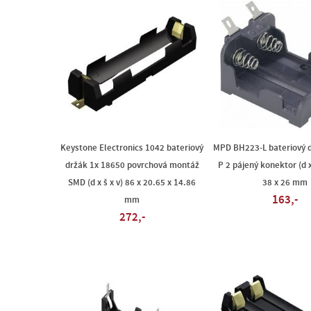
Keystone Electronics 1042 bateriový
MPD BH223-L bateriový d
držák 1x 18650 povrchová montáž
P 2 pájený konektor (d x 
SMD (d x š x v) 86 x 20.65 x 14.86
38 x 26 mm
163,-
mm
272,-