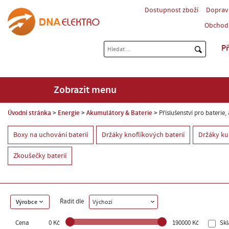
Dostupnost zboží
Doprav
Obchod
Př
Zobrazit menu
Úvodní stránka
Energie
Akumulátory & Baterie
Příslušenství pro baterie
Boxy na uchování baterií
Držáky knoflíkových baterií
Držáky ku
Zkoušečky baterií
Řadit dle
Výrobce
Výchozí
Cena
0 Kč
190000 Kč
Sk