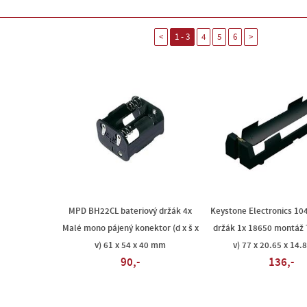
<
1 - 3
4
5
6
>
MPD BH22CL bateriový držák 4x
Keystone Electronics 10
Malé mono pájený konektor (d x š x
držák 1x 18650 montáž T
v) 61 x 54 x 40 mm
v) 77 x 20.65 x 14
90,-
136,-