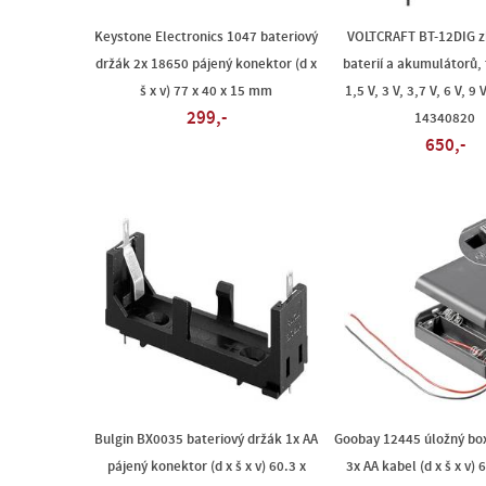
Keystone Electronics 1047 bateriový
VOLTCRAFT BT-12DIG 
držák 2x 18650 pájený konektor (d x
baterií a akumulátorů, 
š x v) 77 x 40 x 15 mm
1,5 V, 3 V, 3,7 V, 6 V, 9 
299,-
14340820
650,-
Bulgin BX0035 bateriový držák 1x AA
Goobay 12445 úložný box
pájený konektor (d x š x v) 60.3 x
3x AA kabel (d x š x v) 