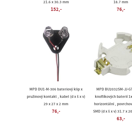
21.6 x 30.3 mm
18.7 mm
152,-
76,-
MPD DU1-M-306 bateriový klip x
MPD BU2032SM-JJ-GT
pružinový kontakt , kabel (d x š x v)
knoflíkových baterií 1
29 x 27 x 2 mm
horizontální , povrch
76,-
SMD (d x š x v) 31.7 x 
63,-