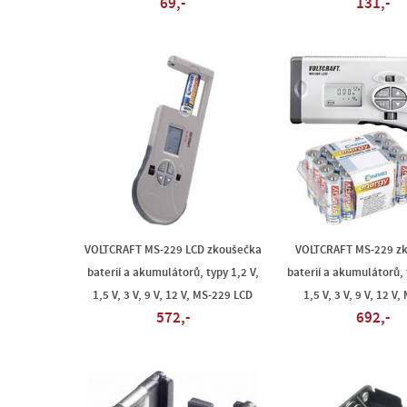
69,-
131,-
VOLTCRAFT MS-229 LCD zkoušečka
VOLTCRAFT MS-229 z
baterií a akumulátorů, typy 1,2 V,
baterií a akumulátorů, 
1,5 V, 3 V, 9 V, 12 V, MS-229 LCD
1,5 V, 3 V, 9 V, 12 V
572,-
692,-