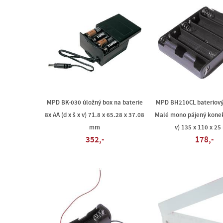
MPD BK-030 úložný box na baterie
MPD BH210CL bateriový
8x AA (d x š x v) 71.8 x 65.28 x 37.08
Malé mono pájený konekt
mm
v) 135 x 110 x 2
352,-
178,-