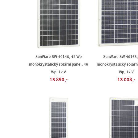
SunWare SW-40146, 42 Wp
SunWare SW-40163,
monokrystalický solární panel, 46
monokrystalický solární
Wp, 12 V
Wp, 12 V
13 890,-
13 008,-