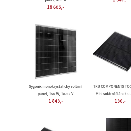
2 347,-
panel, 400 W
18 605,-
Sygonix monokrystalický solární
TRU COMPONENTS TC-
panel, 150 W, 18.62 V
Mini solární článek 0
1 843,-
136,-