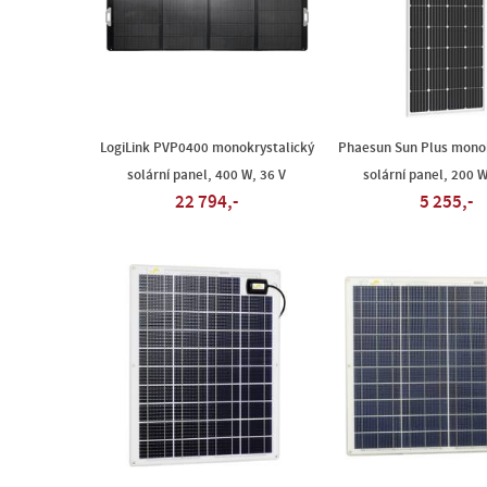
LogiLink PVP0400 monokrystalický
Phaesun Sun Plus monok
solární panel, 400 W, 36 V
solární panel, 200 W
22 794,-
5 255,-