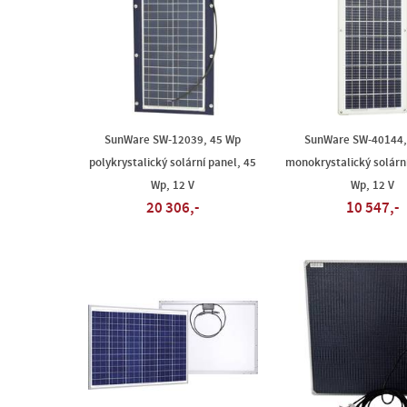
SunWare SW-12039, 45 Wp
SunWare SW-40144,
polykrystalický solární panel, 45
monokrystalický solární
Wp, 12 V
Wp, 12 V
20 306,-
10 547,-