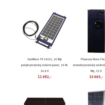
SunWare TX 14152, 20 Wp
Phaesun Mare Fle
polykrystalický solární panel, 10 W,
monokrystalický solární
19.8 V
Wp, 12 V
11 692,-
10 663,-