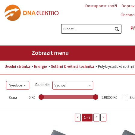
Dostupnost zboží
Doprav
Obchod
Př
Zobrazit menu
Úvodní stránka
Energie
Solární & větrná technika
Polykrystalické solárn
Řadit dle
Výrobce
Výchozí
Cena
0 Kč
259300 Kč
Sk
<
1 - 3
4
>