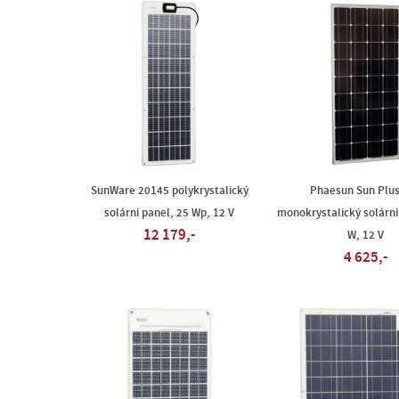
SunWare 20145 polykrystalický
Phaesun Sun Plus
solární panel, 25 Wp, 12 V
monokrystalický solární
12 179,-
W, 12 V
4 625,-