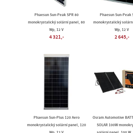
Phaesun Sun-Peak SPR 80
Phaesun Sun-Peak 
monokrystalický solární panel, 80
monokrystalický solární
Wp, 12 V
Wp, 12 V
4 321,-
2 645,-
Phaesun Sun-Plus 120 Aero
Osram Automotive BAT
monokrystalický solární panel, 120
SOLAR 100W monokry
Wp, 12 V
solární panel, 100 W, 