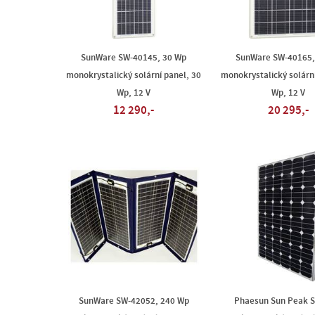
SunWare SW-40145, 30 Wp
SunWare SW-40165,
monokrystalický solární panel, 30
monokrystalický solární
Wp, 12 V
Wp, 12 V
12 290,-
20 295,-
SunWare SW-42052, 240 Wp
Phaesun Sun Peak 