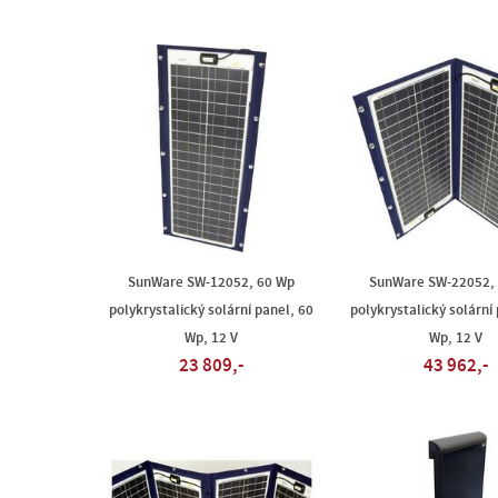
SunWare SW-12052, 60 Wp
SunWare SW-22052,
polykrystalický solární panel, 60
polykrystalický solární
Wp, 12 V
Wp, 12 V
23 809,-
43 962,-