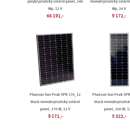
polykrystalický solární panel, 240
monokrystalický solární
Wp, 12 V
Wp, 24 V
66 191,-
9 172,-
Phaesun Sun Peak SPR 170_12
Phaesun Sun Peak SPR
black monokrystalický solární
black monokrystalick
panel, 170 W, 12 V
panel, 100 W, 1
9 172,-
5 322,-