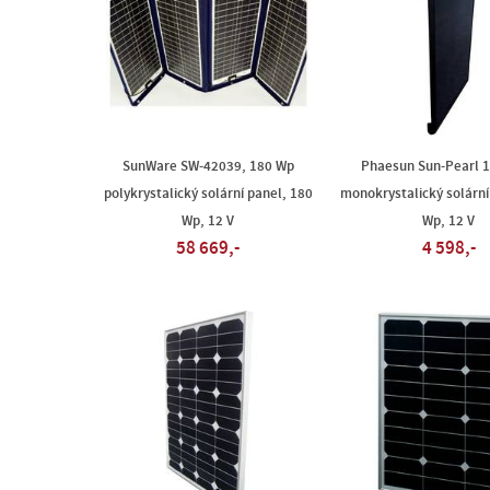
SunWare SW-42039, 180 Wp
Phaesun Sun-Pearl 1
polykrystalický solární panel, 180
monokrystalický solární
Wp, 12 V
Wp, 12 V
58 669,-
4 598,-