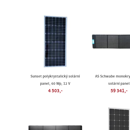
Sunset polykrystalický solární
AS Schwabe monokry
panel, 60 Wp, 12 V
solární panel
4 503,-
59 341,-