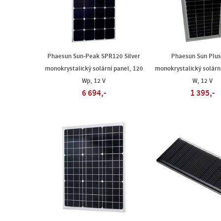
Phaesun Sun-Peak SPR120 Silver
Phaesun Sun Plus
monokrystalický solární panel, 120
monokrystalický solární
Wp, 12 V
W, 12 V
6 694,-
1 395,-