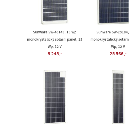
SunWare SW-40143, 15 Wp
SunWare SW-20184,
monokrystalický solární panel, 15
monokrystalický solární
Wp, 12 V
Wp, 12 V
9 245,-
25 566,-