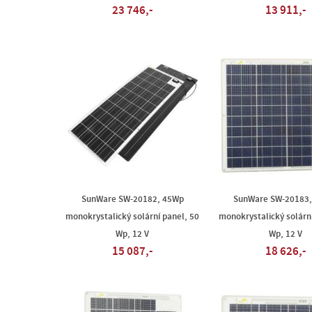
23 746,-
13 911,-
SunWare SW-20182, 45Wp
SunWare SW-20183,
monokrystalický solární panel, 50
monokrystalický solární
Wp, 12 V
Wp, 12 V
15 087,-
18 626,-