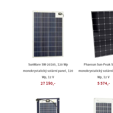
SunWare SW-20185, 120 Wp
Phaesun Sun-Peak 
monokrystalický solární panel, 120
monokrystalický solární
Wp, 12 V
Wp, 12 V
27 190,-
5 574,-