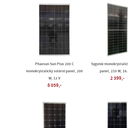
Phaesun Sun Plus 200 C
Sygonix monokrystalic
monokrystalický solární panel, 200
panel, 210 W, 18.
2 399,-
W, 12 V
8 059,-