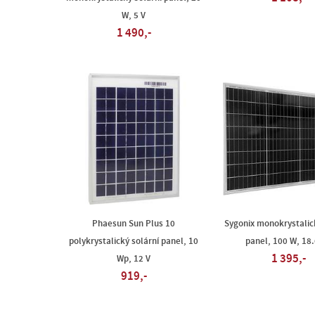
W, 5 V
1 490,-
Phaesun Sun Plus 10
Sygonix monokrystalic
polykrystalický solární panel, 10
panel, 100 W, 18.
1 395,-
Wp, 12 V
919,-