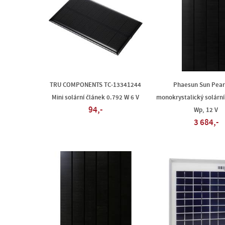
TRU COMPONENTS TC-13341244
Phaesun Sun Pear
Mini solární článek 0.792 W 6 V
monokrystalický solární
94,-
Wp, 12 V
3 684,-