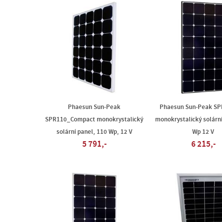
Phaesun Sun-Peak
Phaesun Sun-Peak SP
SPR110_Compact monokrystalický
monokrystalický solárn
solární panel, 110 Wp, 12 V
Wp 12 V
5 791,-
6 215,-