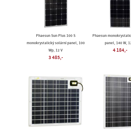
Phaesun Sun Plus 100 S
Phaesun monokrystalic
monokrystalický solární panel, 100
panel, 140 W, 1
4 184,-
Wp, 12 V
3 485,-