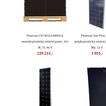
Phaesun CST-M10/54BH415
Phaesun Sun-Plus 
monokrystalický solární panel, 415
polykrystalický solární
W, 31.46 V
Wp, 12 V
259 233,-
3 905,-