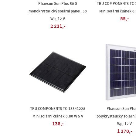
Phaesun Sun Plus 50 S
TRU COMPONENTS TC-
monokrystalický solární panel, 50
Mini solární článek 0
55,-
Wp, 12 V
2 231,-
TRU COMPONENTS TC-13341228
Phaesun Sun Plu
Mini solární článek 0.80 W 5 V
polykrystalický solární
136,-
Wp, 12 V
1 370,-