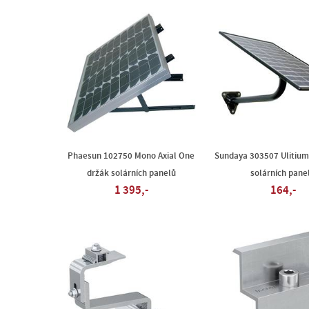
Phaesun 102750 Mono Axial One
Sundaya 303507 Ulitium
držák solárních panelů
solárních pane
1 395,-
164,-