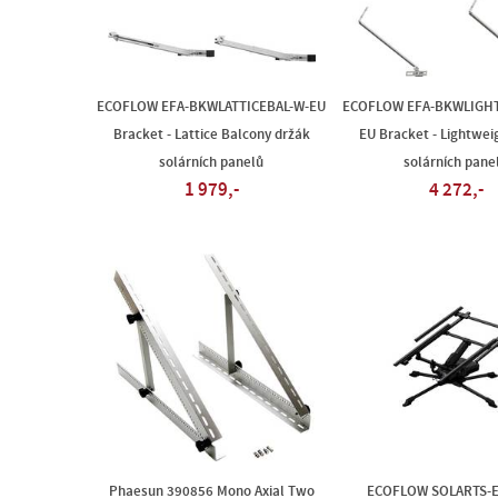
ECOFLOW EFA-BKWLATTICEBAL-W-EU
ECOFLOW EFA-BKWLIGH
Bracket - Lattice Balcony držák
EU Bracket - Lightwei
solárních panelů
solárních pane
1 979,-
4 272,-
Phaesun 390856 Mono Axial Two
ECOFLOW SOLARTS-E