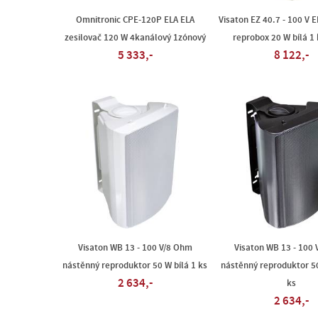
Omnitronic CPE-120P ELA ELA
Visaton EZ 40.7 - 100 V 
zesilovač 120 W 4kanálový 1zónový
reprobox 20 W bílá 1 
5 333,-
8 122,-
Visaton WB 13 - 100 V/8 Ohm
Visaton WB 13 - 100
nástěnný reproduktor 50 W bílá 1 ks
nástěnný reproduktor 5
2 634,-
ks
2 634,-