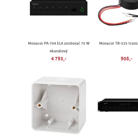
Monacor PA-704 ELA zesilovač 70 W
Monacor TR-525 trans
4kanálový
4 793,-
908,-