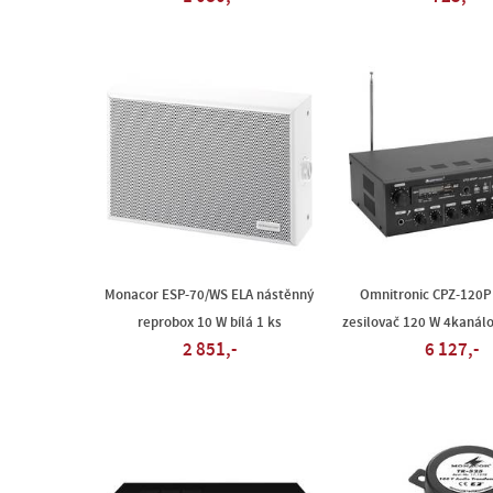
Monacor ESP-70/WS ELA nástěnný
Omnitronic CPZ-120P
reprobox 10 W bílá 1 ks
zesilovač 120 W 4kanál
2 851,-
6 127,-