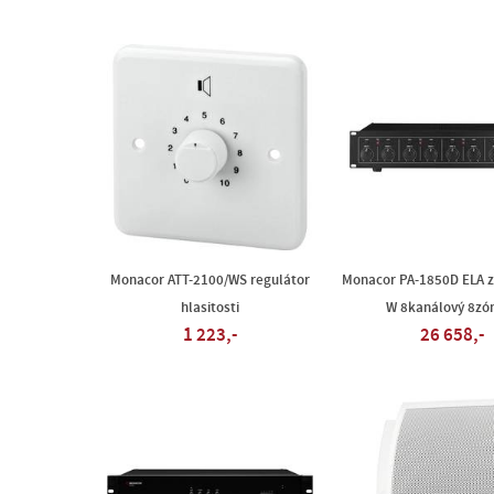
Monacor ATT-2100/WS regulátor
Monacor PA-1850D ELA z
hlasitosti
W 8kanálový 8zó
1 223,-
26 658,-