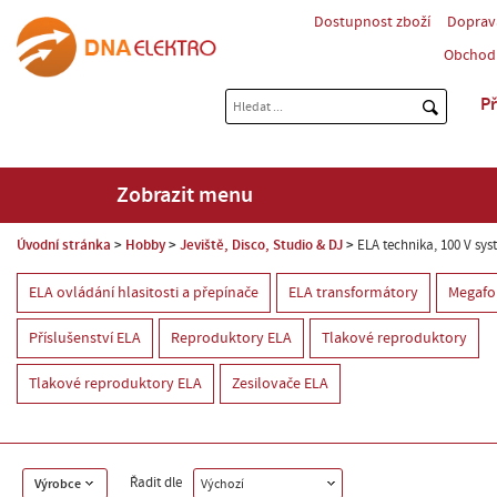
Dostupnost zboží
Doprav
Obchod
Př
Zobrazit menu
Úvodní stránka
Hobby
Jeviště, Disco, Studio & DJ
ELA technika, 100 V sy
ELA ovládání hlasitosti a přepínače
ELA transformátory
Megafo
Příslušenství ELA
Reproduktory ELA
Tlakové reproduktory
Tlakové reproduktory ELA
Zesilovače ELA
Řadit dle
Výrobce
Výchozí