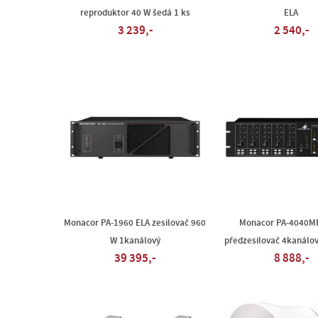
reproduktor 40 W šedá 1 ks
ELA
3 239,-
2 540,-
Monacor PA-1960 ELA zesilovač 960
Monacor PA-4040M
W 1kanálový
předzesilovač 4kanálo
39 395,-
8 888,-