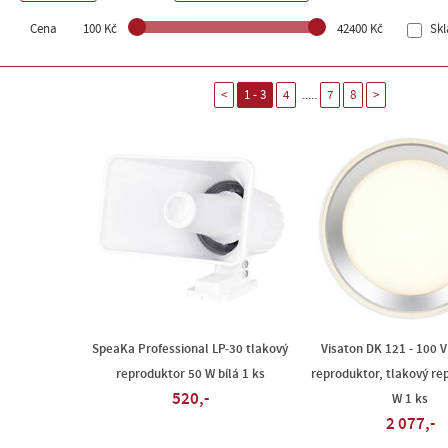
Cena
100 Kč
42400 Kč
Sk
.....
<
1 - 3
4
7
8
>
SpeaKa Professional LP-30 tlakový
Visaton DK 121 - 100 V
reproduktor 50 W bílá 1 ks
reproduktor, tlakový re
520,-
W 1 ks
2 077,-