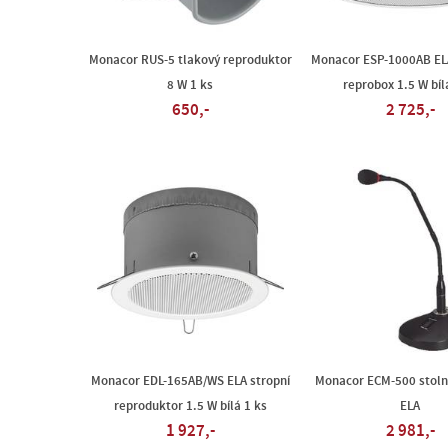
Monacor RUS-5 tlakový reproduktor
Monacor ESP-1000AB EL
8 W 1 ks
reprobox 1.5 W bíl
650,-
2 725,-
Monacor EDL-165AB/WS ELA stropní
Monacor ECM-500 stoln
reproduktor 1.5 W bílá 1 ks
ELA
1 927,-
2 981,-