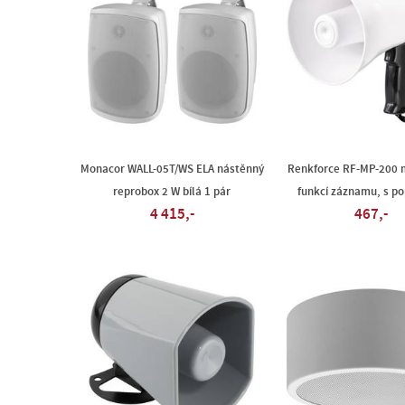
Monacor WALL-05T/WS ELA nástěnný
Renkforce RF-MP-200 
reprobox 2 W bílá 1 pár
funkcí záznamu, s p
4 415,-
467,-