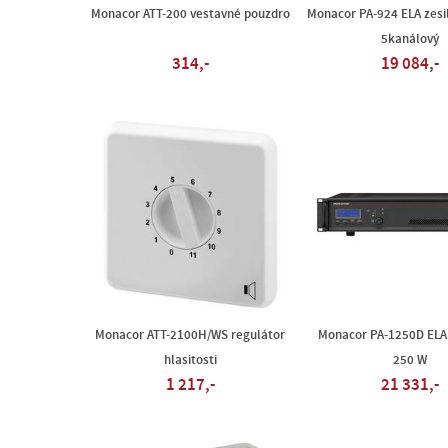
Monacor ATT-200 vestavné pouzdro
Monacor PA-924 ELA zesi
5kanálový
314,-
19 084,-
Monacor ATT-2100H/WS regulátor
Monacor PA-1250D ELA 
hlasitosti
250 W
1 217,-
21 331,-