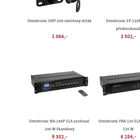
Omnitronic ODP-208 nástěnný držák
Omnitronic EP-220
předzesilova
1 066,-
3 502,-
Omnitronic MA-240P ELA zesilovač
Omnitronic PAA-120 ELA
240 W 5kanálový
120 W
9 302,-
6 284,-