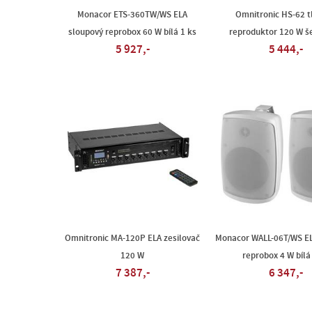
Monacor ETS-360TW/WS ELA
Omnitronic HS-62 t
sloupový reprobox 60 W bílá 1 ks
reproduktor 120 W š
5 927,-
5 444,-
Omnitronic MA-120P ELA zesilovač
Monacor WALL-06T/WS E
120 W
reprobox 4 W bílá
7 387,-
6 347,-