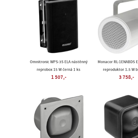
Omnitronic WPS-3S ELA nástěnný
Monacor RL-1ENABDS EL
reprobox 15 W černá 1 ks
reproduktor 1.5 W bí
1 507,-
3 758,-