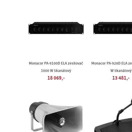
Monacor PA-9100D ELA zesilovač
Monacor PA-928D ELA ze
1000 W 5kanálový
W 5kanálový
18 069,-
13 481,-