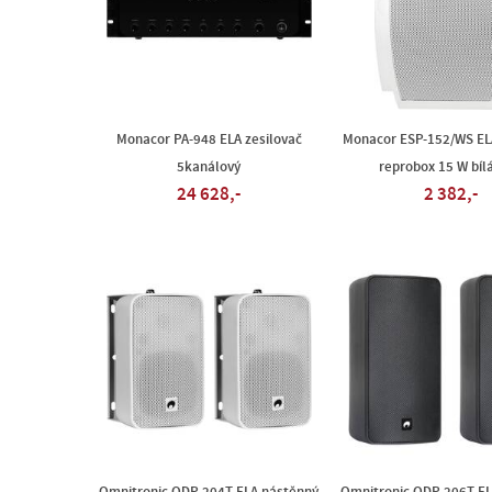
Monacor PA-948 ELA zesilovač
Monacor ESP-152/WS EL
5kanálový
reprobox 15 W bílá
24 628,-
2 382,-