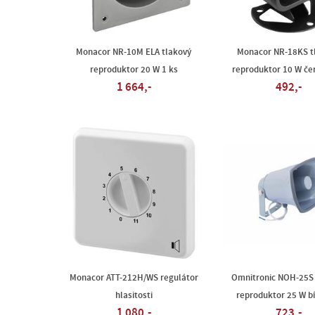
Monacor NR-10M ELA tlakový
Monacor NR-18KS t
reproduktor 20 W 1 ks
reproduktor 10 W če
1 664,-
492,-
Monacor ATT-212H/WS regulátor
Omnitronic NOH-25S 
hlasitosti
reproduktor 25 W bí
1 080,-
723,-