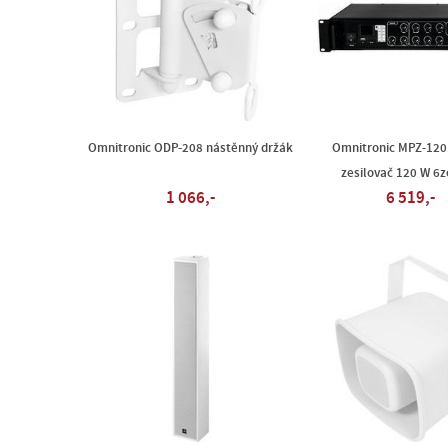
Omnitronic ODP-208 nástěnný držák
Omnitronic MPZ-120
zesilovač 120 W 6
1 066,-
6 519,-