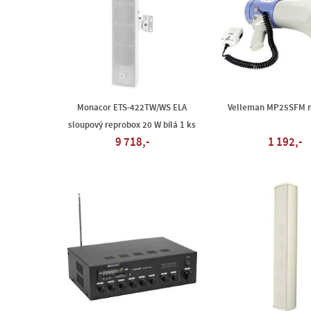
Monacor ETS-422TW/WS ELA
Velleman MP25SFM 
sloupový reprobox 20 W bílá 1 ks
9 718,-
1 192,-