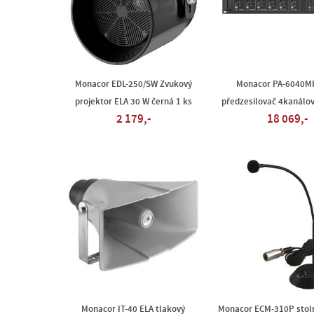
Monacor EDL-250/SW Zvukový
Monacor PA-6040M
projektor ELA 30 W černá 1 ks
předzesilovač 4kanálo
2 179,-
18 069,-
Monacor IT-40 ELA tlakový
Monacor ECM-310P stoln