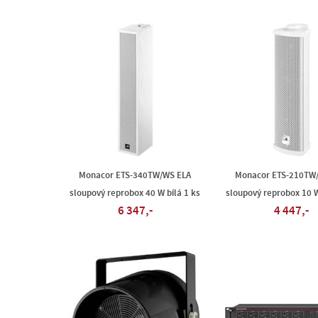
Monacor ETS-340TW/WS ELA
Monacor ETS-210TW
sloupový reprobox 40 W bílá 1 ks
sloupový reprobox 10 W
6 347,-
4 447,-