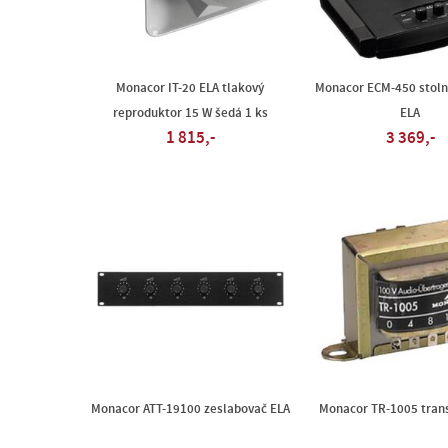
Monacor IT-20 ELA tlakový
Monacor ECM-450 stoln
reproduktor 15 W šedá 1 ks
ELA
1 815,-
3 369,-
Monacor ATT-19100 zeslabovač ELA
Monacor TR-1005 tran