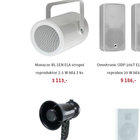
Monacor RL-1EN ELA stropní
Omnitronic ODP-206T EL
reproduktor 1.5 W bílá 1 ks
reprobox 20 W bílá
3 113,-
9 186,-