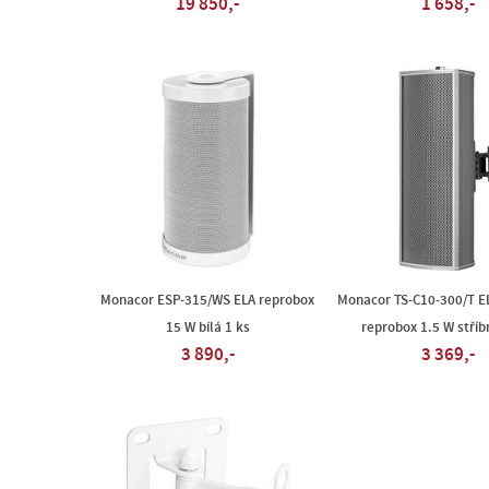
19 850,-
1 658,-
Monacor ESP-315/WS ELA reprobox
Monacor TS-C10-300/T E
15 W bílá 1 ks
reprobox 1.5 W stříb
3 890,-
3 369,-