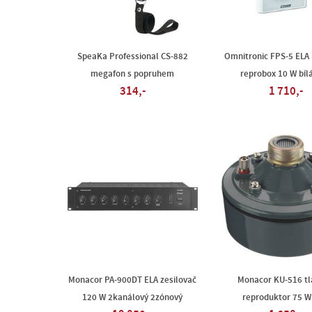
SpeaKa Professional CS-882
Omnitronic FPS-5 ELA
megafon s popruhem
reprobox 10 W bílá
314,-
1 710,-
Monacor PA-900DT ELA zesilovač
Monacor KU-516 tl
120 W 2kanálový 2zónový
reproduktor 75 W