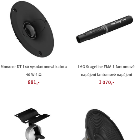
Monacor DT-140 vysokotónová kalota
IMG Stageline EMA-1 fantomové
40 W 4 Ω
napájení fantomové napájení
881,-
1 070,-