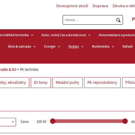
Dostupnost zboží
Doprava
Záruka a re
P
ancelářská technika
Auto, volný čas a domácnost
Automatizace a pneuma
Dům & zahrada
Energie
Hobby
Multimédia
Nářadí
tudio & DJ
PA technika
bky, ekvalizéry
DI boxy
Mixážní pulty
PA reproduktory
Přísl
Cena
100 Kč
45