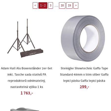
.....
<
1 - 2
3
18
19
>
Adam Hall Alu Boxenständer 2er-Set
Steinigke Showtechnic Gaffa Tape
inkl. Tasche sada stativů PA
Standard 48mm x 50m silber Gaffa
reproduktorů odnímatelný,
lepicí páska Gaffa lepicí páska
299,-
nastavitelná výška 1 ks
1 763,-