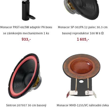
Monacor PAST-68/SW adaptér PA boxu
Monacor SP-302PA 12 palec 30.3 cm
se zámkovým mechanizmem 1 ks
basový reproduktor 100 W 8 Ω
933,-
1 605,-
Sintron 207957 30 cm basový
Monacor MHD-1255/VC náhradní cívka