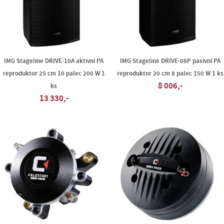
IMG Stageline DRIVE-10A aktivní PA
IMG Stageline DRIVE-08P pasivní PA
reproduktor 25 cm 10 palec 200 W 1
reproduktor 20 cm 8 palec 150 W 1 ks
8 006,-
ks
13 330,-