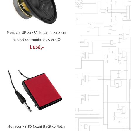
Monacor SP-252PA 10 palec 25.5 cm
basový reproduktor 75 W 8 Ω
1 658,-
Monacor FS-50 Nožní tlačítko Nožní