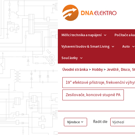
Měřicí technika a napájení
Počítače a k
Vybavení budov & Smart Living
Auto
Součástky
Úvodní stránka
Hobby
Jeviště, Disco, S
19" efektové přístroje, frekvenční výhy
Zesilovače, koncové stupně PA
Řadit dle
Výrobce
Výchozí