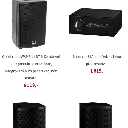
Omnitronic WAMS-08BT MK2 aktivní
Monacor SLA-35 předzesilovač
PA reproduktor Bluetooth,
předzesilovač
1 815,-
integrovaný MP3 přehrávač, bez
kabelu
6 519,-