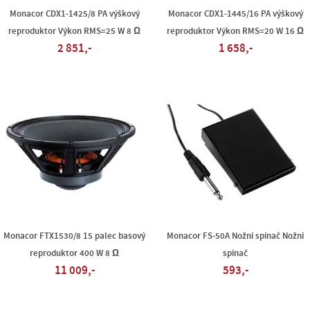
Monacor CDX1-1425/8 PA výškový
Monacor CDX1-1445/16 PA výškový
reproduktor Výkon RMS=25 W 8 Ω
reproduktor Výkon RMS=20 W 16 Ω
2 851,-
1 658,-
Monacor FTX1530/8 15 palec basový
Monacor FS-50A Nožní spínač Nožní
reproduktor 400 W 8 Ω
spínač
11 009,-
593,-