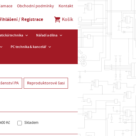
klamace
Obchodní podmínky
Kontakt
řihlášení / Registrace
Košík
tická technika
Nářadí a dílna
PC technika & kancelář
ušenství PA
Reproduktorové šasi
400 Kč
Skladem