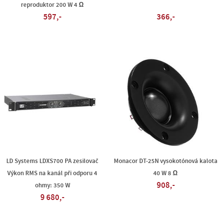
reproduktor 200 W 4 Ω
597,-
366,-
LD Systems LDXS700 PA zesilovač
Monacor DT-25N vysokotónová kalota
Výkon RMS na kanál při odporu 4
40 W 8 Ω
908,-
ohmy: 350 W
9 680,-