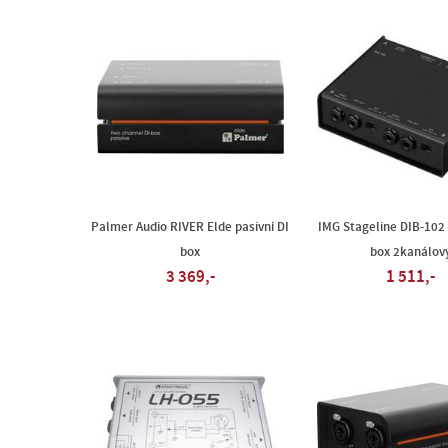
Palmer Audio RIVER Elde pasivní DI
IMG Stageline DIB-102 
box
box 2kanálov
3 369,-
1 511,-