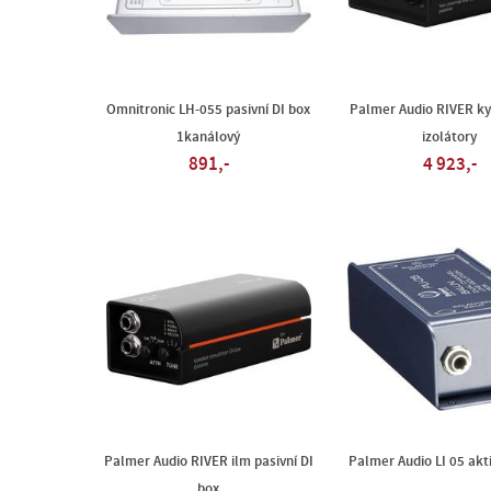
Omnitronic LH-055 pasivní DI box
Palmer Audio RIVER ky
1kanálový
izolátory
891,-
4 923,-
Palmer Audio RIVER ilm pasivní DI
Palmer Audio LI 05 akti
box