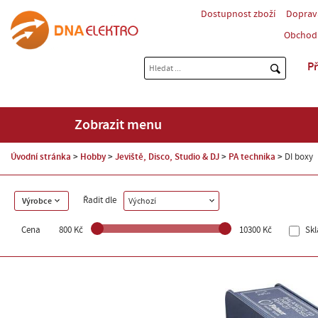
Dostupnost zboží
Doprav
Obchod
Př
Zobrazit menu
Úvodní stránka
Hobby
Jeviště, Disco, Studio & DJ
PA technika
DI boxy
Řadit dle
Výrobce
Výchozí
Cena
800 Kč
10300 Kč
Sk