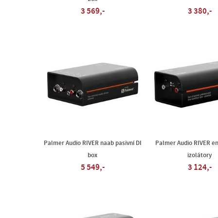
3 569,-
3 380,-
Palmer Audio RIVER naab pasivní DI
Palmer Audio RIVER en
box
izolátory
5 549,-
3 124,-