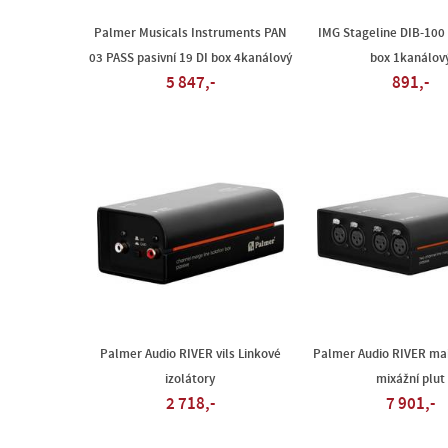
Palmer Musicals Instruments PAN
IMG Stageline DIB-100 
03 PASS pasivní 19 DI box 4kanálový
box 1kanálov
5 847,-
891,-
Palmer Audio RIVER vils Linkové
Palmer Audio RIVER ma
izolátory
mixážní plut
2 718,-
7 901,-