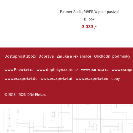
Palmer Audio RIVER Wipper pasivní
DI box
3 033,-
Dostupnost zboží
Doprava
Záruka a reklamace
Obchodní podmínky
www.Pneu4x4.cz
www.doplnkynaauto.cz
www.partusa.cz
www.escape
www.escape4x4.de
www.escape4x4.at
www.escape4x4.eu
ebay
© 2015 - 2026, DNA Elektro