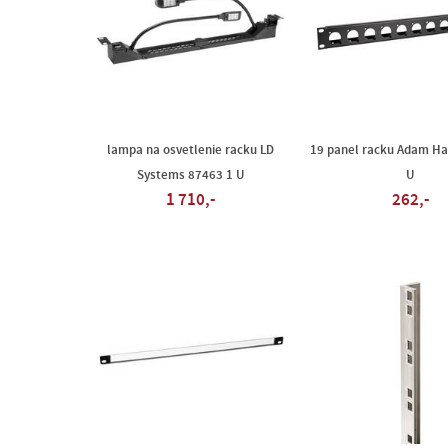
lampa na osvetlenie racku LD
19 panel racku Adam Ha
Systems 87463 1 U
U
1 710,-
262,-