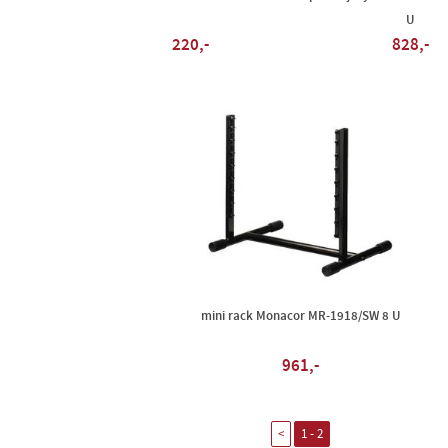
U
220,-
828,-
mini rack Monacor MR-1918/SW 8 U
961,-
<
1 - 2