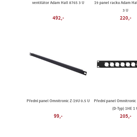
ventilátor Adam Hall 8765 3 U
19 panel racku Adam Ha
3 U
492,-
220,-
Přední panel Omnitronic Z-19U 0.5 U
Přední panel Omnitronic
(D-Typ) 1HE 1 
99,-
205,-