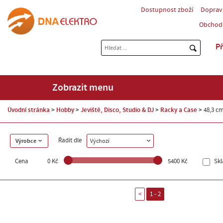
Dostupnost zboží
Doprav
Obchod
Př
Zobrazit menu
Úvodní stránka
Hobby
Jeviště, Disco, Studio & DJ
Racky a Case
48,3 cm
Řadit dle
Výrobce
Výchozí
Cena
0 Kč
5400 Kč
Sk
<
1 - 2