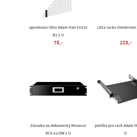
upevňovací lišta Adam Hall 61535
Lišta racku Omnitronic
B3 3 U
78,-
215,-
Zásuvka na dokumenty Monacor
polička pro rack Adam H
RCS-52/SW 2 U
U