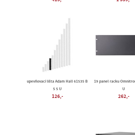
upevňovací lišta Adam Hall 61535 B
19 panel racku Omnitro
5 5 U
U
126,-
262,-