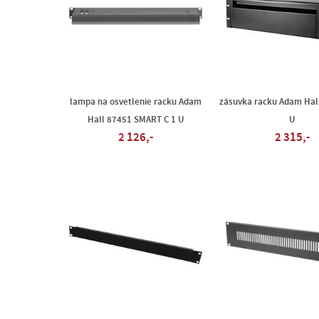
lampa na osvetlenie racku Adam
zásuvka racku Adam Hal
Hall 87451 SMART C 1 U
U
2 126,-
2 315,-