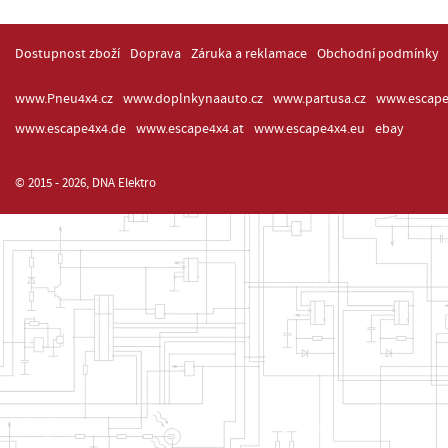
Dostupnost zboží
Doprava
Záruka a reklamace
Obchodní podmínky
www.Pneu4x4.cz
www.doplnkynaauto.cz
www.partusa.cz
www.escape
www.escape4x4.de
www.escape4x4.at
www.escape4x4.eu
ebay
© 2015 - 2026, DNA Elektro