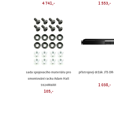
4 741,-
1 553,-
sada spojovacího materiálu pro
přístrojový držák JTS DR
smontování racku Adam Hall
1 038,-
5924M8AH
105,-