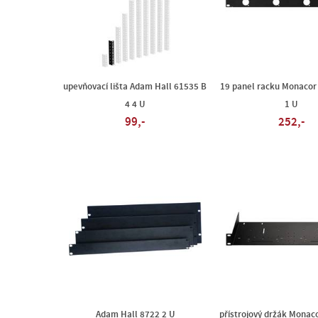
upevňovací lišta Adam Hall 61535 B
19 panel racku Monacor
4 4 U
1 U
99,-
252,-
Adam Hall 8722 2 U
přístrojový držák Monac