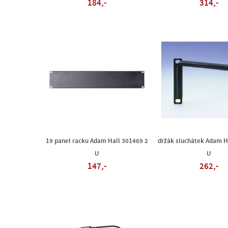
184,-
314,-
19 panel racku Adam Hall 301469 2
držák sluchátek Adam H
U
U
147,-
262,-