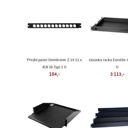
Přední panel Omnitronic Z-19 12 x
zásuvka racku Eurolite
XLR (D-Typ) 1 U
U
184,-
3 113,-