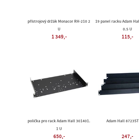
přístrojový držák Monacor RH-210 2
19 panel racku Adam Ha
U
0.5 U
1 349,-
115,-
polička pro rack Adam Hall 301401.
Adam Hall 8723STL
1 U
650,-
247,-