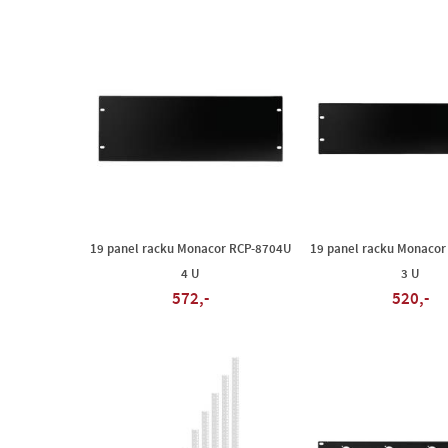
19 panel racku Monacor RCP-8704U
19 panel racku Monacor
4 U
3 U
572,-
520,-