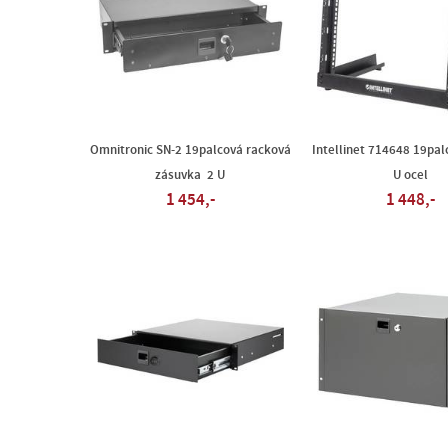
Omnitronic SN-2 19palcová racková
Intellinet 714648 19pal
zásuvka 2 U
U ocel
1 454,-
1 448,-