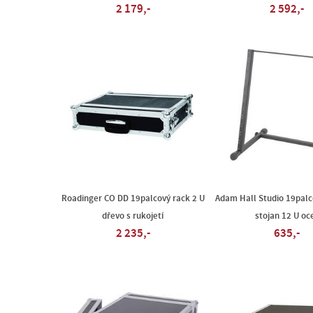
2 179,-
2 592,-
Roadinger CO DD 19palcový rack 2 U
Adam Hall Studio 19palc
dřevo s rukojetí
stojan 12 U oc
2 235,-
635,-