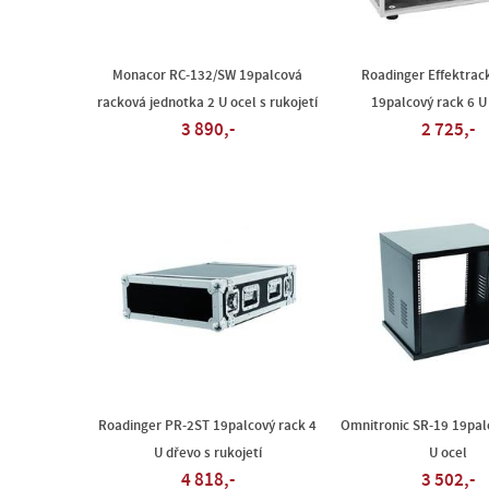
Monacor RC-132/SW 19palcová
Roadinger Effektrac
racková jednotka 2 U ocel s rukojetí
19palcový rack 6 U
3 890,-
2 725,-
Roadinger PR-2ST 19palcový rack 4
Omnitronic SR-19 19pal
U dřevo s rukojetí
U ocel
4 818,-
3 502,-