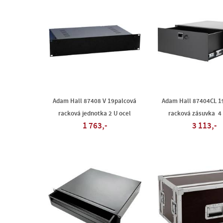
Adam Hall 87408 V 19palcová
Adam Hall 87404CL 1
racková jednotka 2 U ocel
racková zásuvka 4 
1 763,-
3 113,-