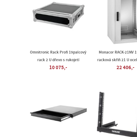
Omnitronic Rack Profi 19palcový
Monacor RACK-21NV 1
rack 2 U dřevo s rukojetí
racková skříň 21 U oce
10 075,-
22 406,-