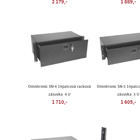
2 179,-
1 889,-
Omnitronic SN-4 19palcová racková
Omnitronic SN-3 19palc
zásuvka 4 U
zásuvka 3 U
1 710,-
1 605,-