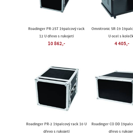
Roadinger PR-2ST 19palcový rack
Omnitronic SR-19 19palc
12 U dřevo s rukojetí
U ocel s koleč
10 862,-
4 405,-
Roadinger PR-2 19palcový rack 10 U
Roadinger CO DD 19palco
dřevo s rukojetí
dřevo s rukoje