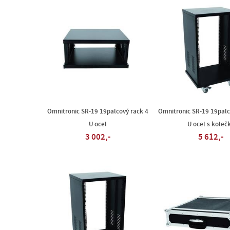
Omnitronic SR-19 19palcový rack 4
Omnitronic SR-19 19palc
U ocel
U ocel s koleč
3 002,-
5 612,-