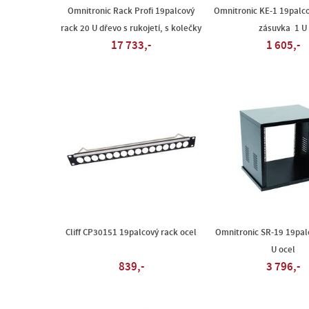
Omnitronic Rack Profi 19palcový
Omnitronic KE-1 19palc
rack 20 U dřevo s rukojetí, s kolečky
zásuvka 1 U
17 733,-
1 605,-
Cliff CP30151 19palcový rack ocel
Omnitronic SR-19 19pal
U ocel
839,-
3 796,-