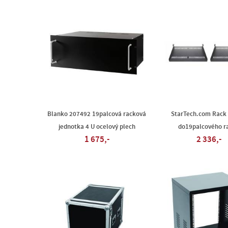
Blanko 207492 19palcová racková
StarTech.com Rack 
jednotka 4 U ocelový plech
do19palcového r
1 675,-
2 336,-