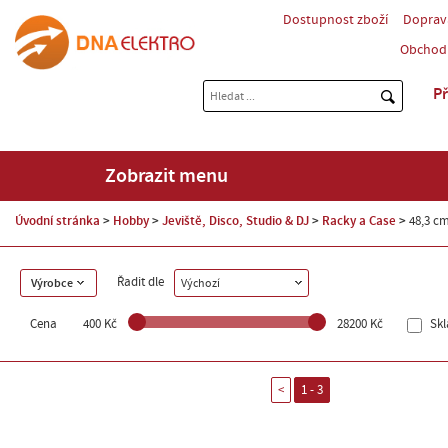
Dostupnost zboží
Doprav
Obchod
Př
Zobrazit menu
Úvodní stránka
Hobby
Jeviště, Disco, Studio & DJ
Racky a Case
48,3 cm
Řadit dle
Výrobce
Výchozí
Cena
400 Kč
28200 Kč
Sk
<
1 - 3