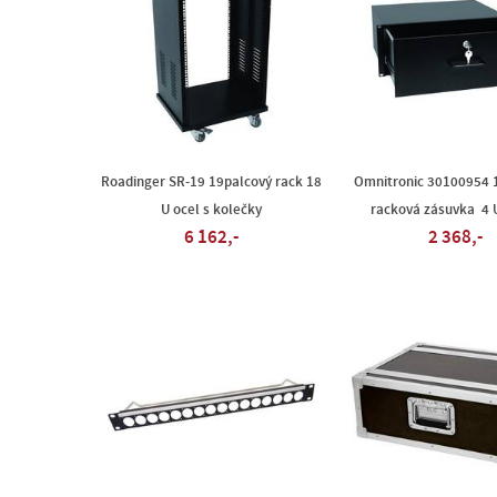
Roadinger SR-19 19palcový rack 18
Omnitronic 30100954 
U ocel s kolečky
racková zásuvka 4 U
6 162,-
2 368,-