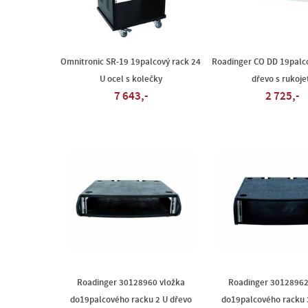
Omnitronic SR-19 19palcový rack 24
Roadinger CO DD 19palco
U ocel s kolečky
dřevo s rukoje
7 643,-
2 725,-
Roadinger 30128960 vložka
Roadinger 30128962
do19palcového racku 2 U dřevo
do19palcového racku 