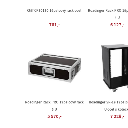
Cliff CP30150 19palcový rack ocel
Roadinger Rack PRO 19p
4 U
761,-
6 127,-
Roadinger Rack PRO 19palcový rack
Roadinger SR-19 19palc
3 U
U ocel s koleč
5 570,-
7 229,-