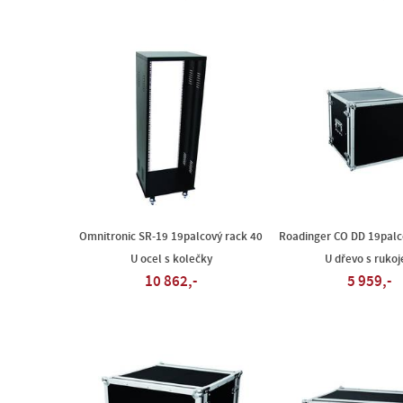
Omnitronic SR-19 19palcový rack 40
Roadinger CO DD 19palc
U ocel s kolečky
U dřevo s rukoj
10 862,-
5 959,-