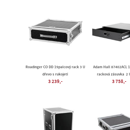
Roadinger CO DD 19palcový rack 3 U
Adam Hall 87402ACL 
dřevo s rukojetí
racková zásuvka 2 U
3 239,-
3 758,-