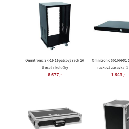
Omnitronic SR-19 19palcový rack 20
Omnitronic 30100951 
U ocel s kolečky
racková zásuvka 1 
6 677,-
1 843,-