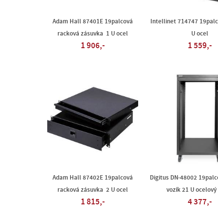
Adam Hall 87401E 19palcová
Intellinet 714747 19palc
racková zásuvka 1 U ocel
U ocel
1 906,-
1 559,-
Adam Hall 87402E 19palcová
Digitus DN-48002 19palc
racková zásuvka 2 U ocel
vozík 21 U ocelový
1 815,-
4 377,-