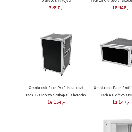
U dřevo s rukojetí
rack 18 U dřevo s rukojet
3 890,-
16 946,-
Omnitronic Rack Profi 19palcový
Omnitronic Rack Profi
rack 15 U dřevo s rukojetí, s kolečky
rack 6 U dřevo s ru
16 154,-
12 147,-