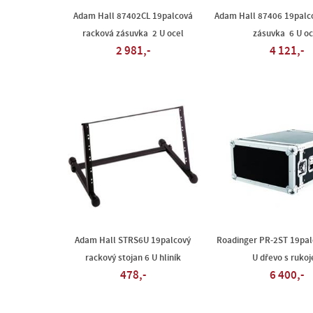
Adam Hall 87402CL 19palcová
Adam Hall 87406 19palc
racková zásuvka 2 U ocel
zásuvka 6 U oc
2 981,-
4 121,-
Adam Hall STRS6U 19palcový
Roadinger PR-2ST 19pal
rackový stojan 6 U hliník
U dřevo s rukoj
478,-
6 400,-