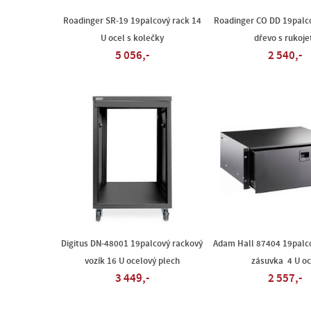
Roadinger SR-19 19palcový rack 14
Roadinger CO DD 19palco
U ocel s kolečky
dřevo s rukoje
5 056,-
2 540,-
Digitus DN-48001 19palcový rackový
Adam Hall 87404 19palc
vozík 16 U ocelový plech
zásuvka 4 U oc
3 449,-
2 557,-