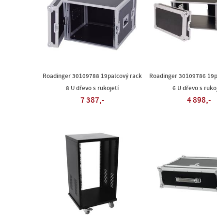
Roadinger 30109788 19palcový rack
Roadinger 30109786 19p
8 U dřevo s rukojetí
6 U dřevo s ruko
7 387,-
4 898,-