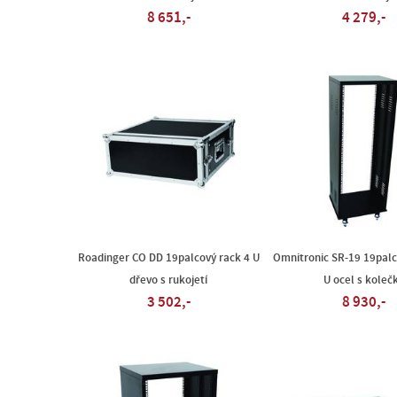
8 651,-
4 279,-
Roadinger CO DD 19palcový rack 4 U
Omnitronic SR-19 19palc
dřevo s rukojetí
U ocel s koleč
3 502,-
8 930,-