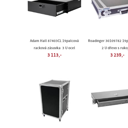
Adam Hall 87403CL 19palcová
Roadinger 30109782 19p
racková zásuvka 3 U ocel
2 U dřevo s ruko
3 113,-
3 239,-