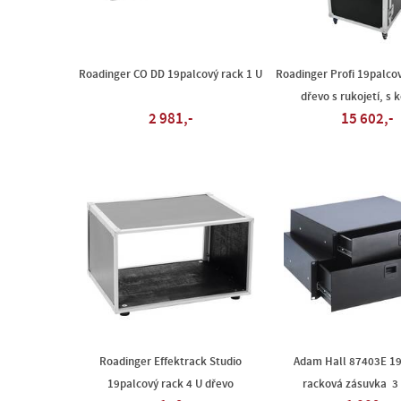
Roadinger CO DD 19palcový rack 1 U
Roadinger Profi 19palcov
dřevo s rukojetí, s 
2 981,-
15 602,-
Roadinger Effektrack Studio
Adam Hall 87403E 1
19palcový rack 4 U dřevo
racková zásuvka 3 