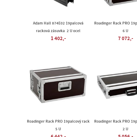
Adam Hall 874E02 19palcová
Roadinger Rack PRO 19p
racková zásuvka 2 U ocel
6 U
1 402,-
7 072,-
Roadinger Rack PRO 19palcový rack
Roadinger Rack PRO 19p
5 U
2 U
6 442,-
5 056,-