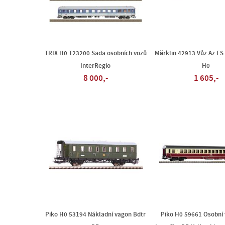
TRIX H0 T23200 Sada osobních vozů
Märklin 42913 Vůz Az FS 
InterRegio
H0
8 000,-
1 605,-
Piko H0 53194 Nákladní vagon Bdtr
Piko H0 59661 Osobní