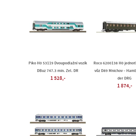
Piko H0 53119 Dvoupodlažní vozík
Roco 6200138 H0 jednot
DBuz 747.3 min. Zel. DR
vůz D89 Mnichov – Hamb
1 528,-
der DRG
1 874,-