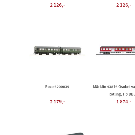
2 126,-
2 126,-
Roco 6200039
Märklin 43816 Osobní v
Rotling, H0 DB
2 179,-
1 874,-