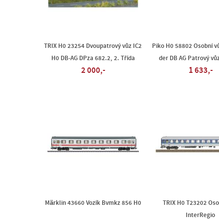
TRIX H0 23254 Dvoupatrový vůz IC2
Piko H0 58802 Osobní vů
H0 DB-AG DPza 682.2, 2. Třída
der DB AG Patrový vůz
2 000,-
1 633,-
Märklin 43660 Vozík Bvmkz 856 H0
TRIX H0 T23202 Oso
InterRegio