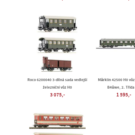
Roco 6200040 3-dílná sada vedlejší
Märklin 42500 H0 vůz
železniční vůz H0
B4üwe, 2. Třída
3 075,-
1 595,-