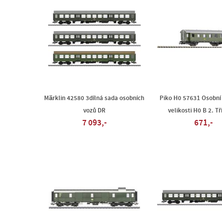
Märklin 42580 3dílná sada osobních
Piko H0 57631 Osobní
vozů DR
velikosti H0 B 2. T
7 093,-
671,-