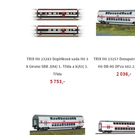
TRIX H0 23283 Doplňková sada H0 3
TRIX H0 23257 Dvoupatr
k Giruno SBB J(A4) 1. Třída a k(A3) 1.
H0 DB-AG DPza 682.2,
2 036,-
Třída
5 753,-