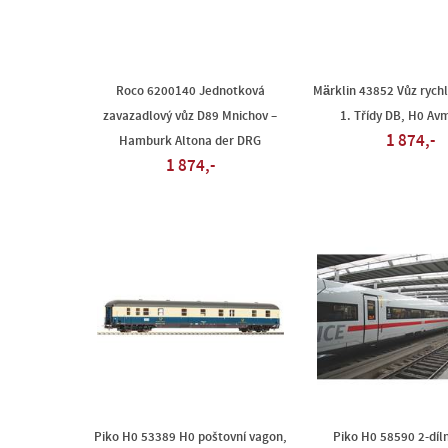
Roco 6200140 Jednotková
Märklin 43852 Vůz rych
zavazadlový vůz D89 Mnichov –
1. Třídy DB, H0 Av
1 874,-
Hamburk Altona der DRG
1 874,-
Piko H0 53389 H0 poštovní vagon,
Piko H0 58590 2-díl