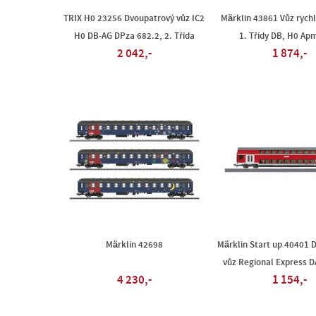
TRIX H0 23256 Dvoupatrový vůz IC2
Märklin 43861 Vůz rych
H0 DB-AG DPza 682.2, 2. Třída
1. Třídy DB, H0 Ap
2 042,-
1 874,-
Märklin 42698
Märklin Start up 40401 
vůz Regional Express 
4 230,-
1 154,-