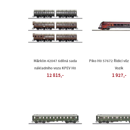
Märklin 42047 6dílná sada
Piko H0 57672 Řídicí vůz
nákladního vozu KPEV H0
Vozík
12 815,-
1 927,-