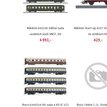
Märklin 043230 3dílná sada
Märklin Start up 4107 O
osobních vozů SNCF, H0
ve velikosti H
4 951,-
425,-
Roco 6200154 H0 sada 4 KS IC 511
Roco 74808 1./2. Osob