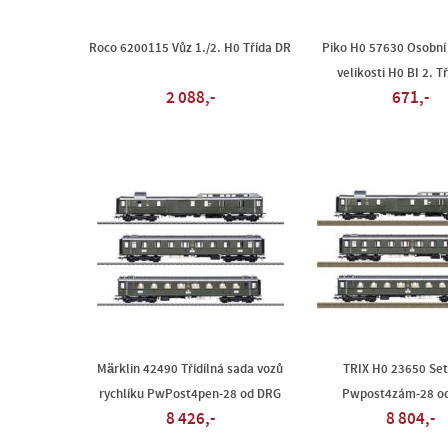
Roco 6200115 Vůz 1./2. H0 Třída DR
Piko H0 57630 Osobní
velikosti H0 BI 2. T
2 088,-
671,-
Märklin 42490 Třídílná sada vozů
TRIX H0 23650 Set
rychlíku PwPost4pen-28 od DRG
Pwpost4zám-28 o
8 426,-
8 804,-