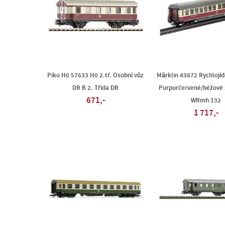
Piko H0 57633 H0 2.tř. Osobní vůz
Märklin 43872 Rychlojíd
DR B 2. Třída DR
Purpurčervené/béžové 
671,-
WRmh 132
1 717,-