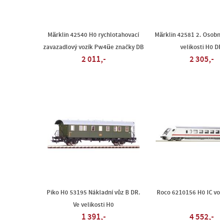
Märklin 42540 H0 rychlotahovací
Märklin 42581 2. Osobn
zavazadlový vozík Pw4üe značky DB
velikosti H0 D
2 011,-
2 305,-
Piko H0 53195 Nákladní vůz B DR.
Roco 6210156 H0 IC vo
Ve velikosti H0
1 391,-
4 552,-