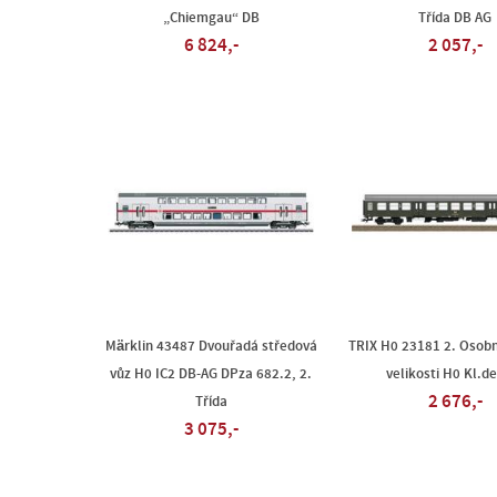
„Chiemgau“ DB
Třída DB AG
6 824,-
2 057,-
Märklin 43487 Dvouřadá středová
TRIX H0 23181 2. Osobn
vůz H0 IC2 DB-AG DPza 682.2, 2.
velikosti H0 Kl.d
2 676,-
Třída
3 075,-