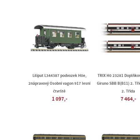
Liliput L344387 podvozek H0e,
TRIX H0 23281 Doplňkov
2nápravový Osobní vagon 917 lesní
Giruno SBB B(B11) 2. Tří
čtvrště
2. Třída
1 097,-
7 464,-