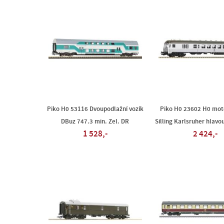
Piko H0 53116 Dvoupodlažní vozík
Piko H0 23602 H0 mot
DBuz 747.3 min. Zel. DR
Silling Karlsruher hlavo
1 528,-
2 424,-