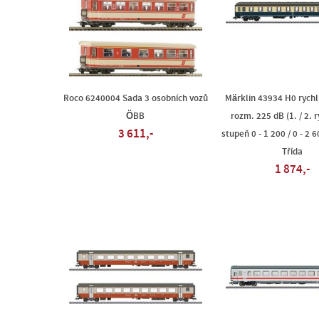
Roco 6240004 Sada 3 osobních vozů
Märklin 43934 H0 rychl
ÖBB
rozm. 225 dB (1. / 2. r
3 611,-
stupeň 0 - 1 200 / 0 - 2 6
Třída
1 874,-