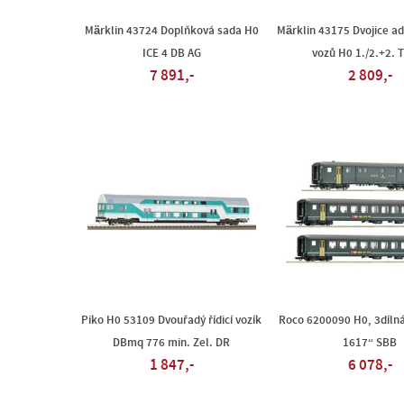
Märklin 43724 Doplňková sada H0
Märklin 43175 Dvojice a
ICE 4 DB AG
vozů H0 1./2.+2. T
7 891,-
2 809,-
Piko H0 53109 Dvouřadý řídicí vozík
Roco 6200090 H0, 3dílná
DBmq 776 min. Zel. DR
1617“ SBB
1 847,-
6 078,-