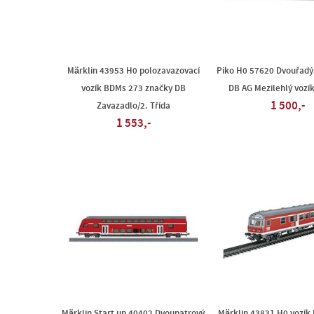
Märklin 43953 H0 polozavazovací
Piko H0 57620 Dvouřadý
vozík BDMs 273 značky DB
DB AG Mezilehlý vozík
1 500,-
Zavazadlo/2. Třída
1 553,-
Märklin Start up 40402 Dvoupatrový
Märklin 43831 H0 vozík 