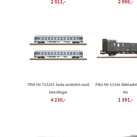
2 011,-
2 998,-
TRIX H0 T23201 Sada osobních vozů
Piko H0 53196 Nákladní
InterRegio
H0
4 230,-
1 391,-