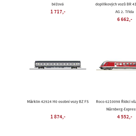
béžová
doplňkových vozů BR 41
1 717,-
AG 2. Třída
6 662,-
Märklin 42924 H0 osobní vozy BZ FS
Roco 6210098 Řídicí vů
Nürnberg-Expres
1 874,-
4 552,-