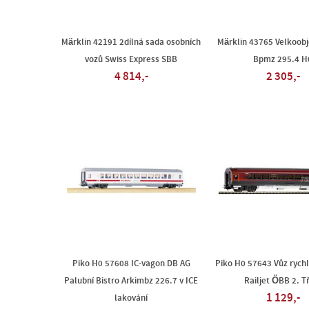
Märklin 42191 2dílná sada osobních
Märklin 43765 Velkoob
vozů Swiss Express SBB
Bpmz 295.4 H
4 814,-
2 305,-
Piko H0 57608 IC-vagon DB AG
Piko H0 57643 Vůz rych
Palubní Bistro Arkimbz 226.7 v ICE
Railjet ÖBB 2. T
1 129,-
lakování