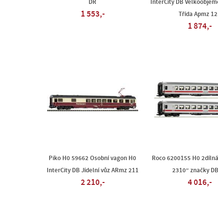
DR
InterCity DB Velkoobjemo
1 553,-
Třída Apmz 12
1 874,-
Piko H0 59662 Osobní vagon H0
Roco 6200155 H0 2dílná
InterCity DB Jídelní vůz ARmz 211
2310“ značky DB
2 210,-
4 016,-