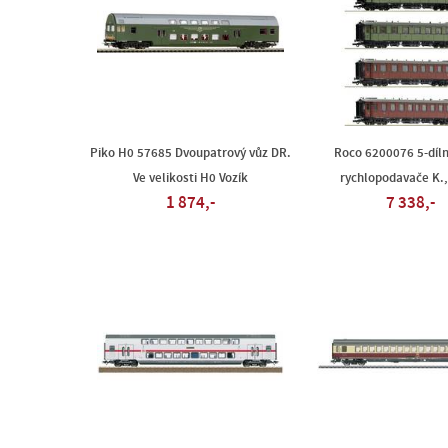
Piko H0 57685 Dvoupatrový vůz DR.
Roco 6200076 5-díl
Ve velikosti H0 Vozík
rychlopodavače K.,
1 874,-
7 338,-