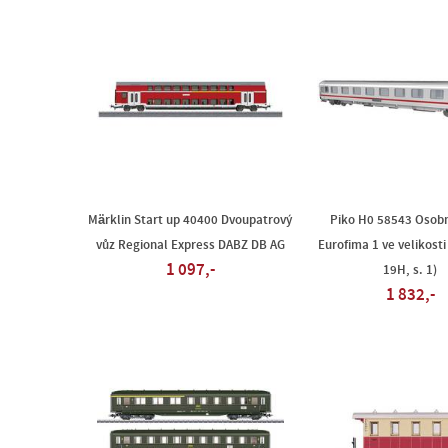
Märklin Start up 40400 Dvoupatrový
Piko H0 58543 Osobn
vůz Regional Express DABZ DB AG
Eurofima 1 ve velikosti
1 097,-
19H, s. 1)
1 832,-