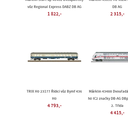
vůz Regional Express DABZ DB AG
DB AG
1 822,-
2 315,-
TRIX H0 23177 Řídicí vůz Bymf 436
Märklin 43488 Dvouřadá 
H0
h0 IC2 značky DB-AG DBp
4 793,-
2. Třída
4 415,-