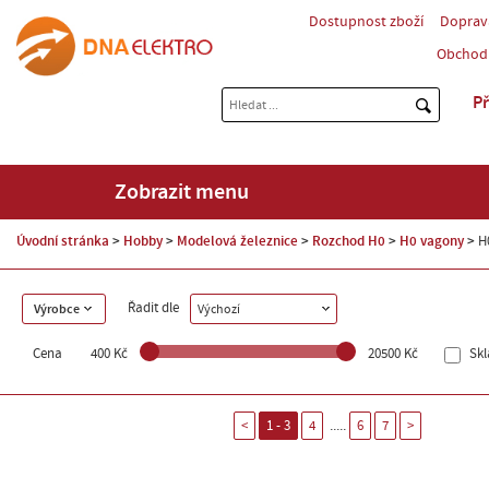
Dostupnost zboží
Doprav
Obchod
Př
Zobrazit menu
Úvodní stránka
Hobby
Modelová železnice
Rozchod H0
H0 vagony
H
Řadit dle
Výrobce
Výchozí
Cena
400 Kč
20500 Kč
Sk
.....
<
1 - 3
4
6
7
>