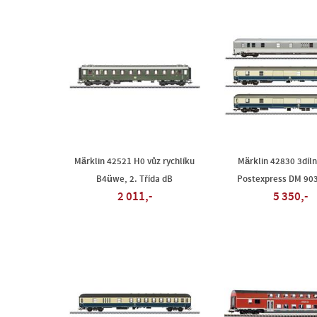
Märklin 42521 H0 vůz rychlíku
Märklin 42830 3díl
B4üwe, 2. Třída dB
Postexpress DM 903
2 011,-
5 350,-