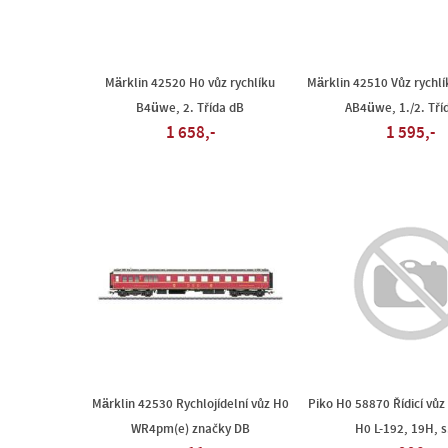
Märklin 42520 H0 vůz rychlíku
Märklin 42510 Vůz rychl
B4üwe, 2. Třída dB
AB4üwe, 1./2. Tří
1 658,-
1 595,-
Märklin 42530 Rychlojídelní vůz H0
Piko H0 58870 Řídicí vů
WR4pm(e) značky DB
H0 L-192, 19H, s