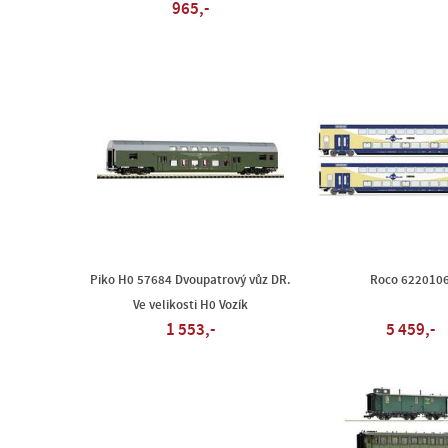
965,-
Piko H0 57684 Dvoupatrový vůz DR.
Roco 622010
Ve velikosti H0 Vozík
1 553,-
5 459,-