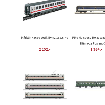
Märklin 43680 Vozík Bvmz 185.5 H0
Piko H0 59652 H0 zavaza
Düm 902 Pop znač
2 252,-
1 364,-