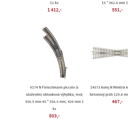
12 ks
15 ° 362.6 mm 1
1 412,-
551,-
9174 N Fleischmann piccolo (s
14573 kolej N Minitrix 
uložením) oblouková výhybka, levá
betonový práh 129.8 mm
467,-
356.5 mm 45 ° 356.5 mm, 420 mm 1
ks
803,-