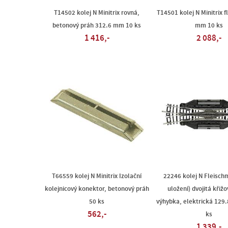
T14502 kolej N Minitrix rovná,
T14501 kolej N Minitrix fl
betonový práh 312.6 mm 10 ks
mm 10 ks
1 416,-
2 088,-
T66559 kolej N Minitrix Izolační
22246 kolej N Fleisch
kolejnicový konektor, betonový práh
uložení) dvojitá křiž
50 ks
výhybka, elektrická 129
562,-
ks
1 339,-