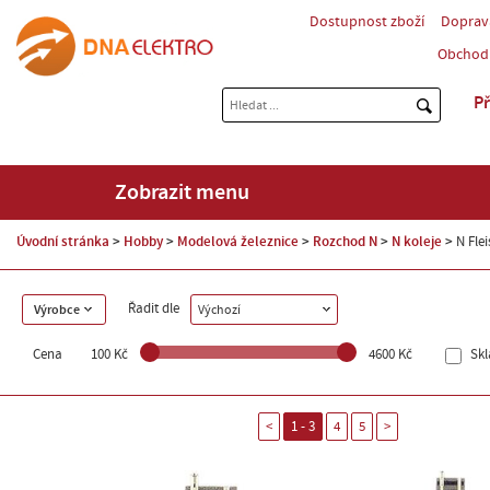
Dostupnost zboží
Doprav
Obchod
Př
Zobrazit menu
Úvodní stránka
Hobby
Modelová železnice
Rozchod N
N koleje
N Fle
Řadit dle
Výrobce
Výchozí
Cena
100 Kč
4600 Kč
Sk
<
1 - 3
4
5
>