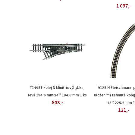
1 097,-
T14951 kolej N Minitrix výhybka,
9125 N Fleischmann p
levá 194.6 mm 24 ° 194.6 mm 1 ks
uložením) zahnutá kole
803,-
45 ° 225.6 mm 1
121,-