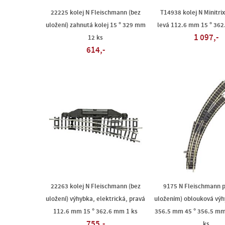
22225 kolej N Fleischmann (bez
T14938 kolej N Minitri
uložení) zahnutá kolej 15 ° 329 mm
levá 112.6 mm 15 ° 362
1 097,-
12 ks
614,-
22263 kolej N Fleischmann (bez
9175 N Fleischmann p
uložení) výhybka, elektrická, pravá
uložením) oblouková výh
112.6 mm 15 ° 362.6 mm 1 ks
356.5 mm 45 ° 356.5 m
755,-
ks