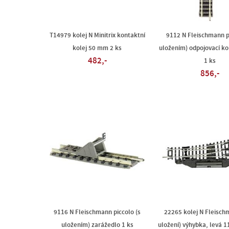
T14979 kolej N Minitrix kontaktní
9112 N Fleischmann p
kolej 50 mm 2 ks
uložením) odpojovací k
482,-
1 ks
856,-
9116 N Fleischmann piccolo (s
22265 kolej N Fleisch
uložením) zarážedlo 1 ks
uložení) výhybka, levá 