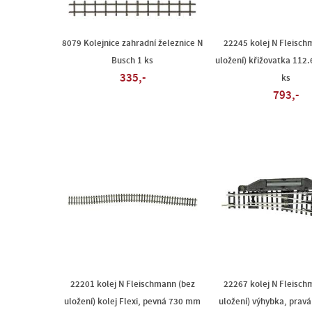
8079 Kolejnice zahradní železnice N
22245 kolej N Fleisch
Busch 1 ks
uložení) křižovatka 112.
335,-
ks
793,-
22201 kolej N Fleischmann (bez
22267 kolej N Fleisch
uložení) kolej Flexi, pevná 730 mm
uložení) výhybka, prav