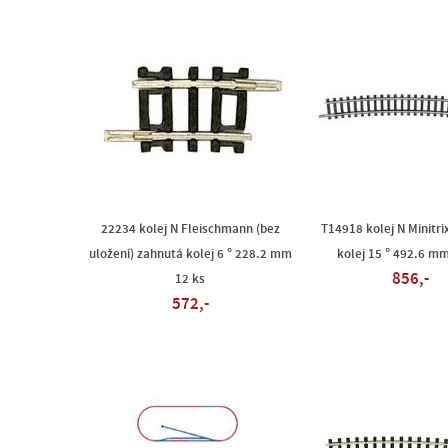
22234 kolej N Fleischmann (bez
T14918 kolej N Minitri
uložení) zahnutá kolej 6 ° 228.2 mm
kolej 15 ° 492.6 mm
856,-
12 ks
572,-