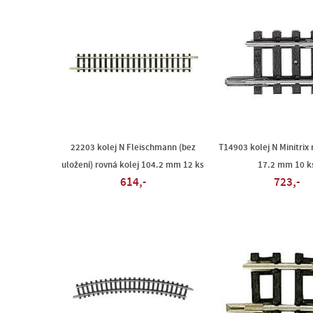
22203 kolej N Fleischmann (bez
T14903 kolej N Minitrix 
uložení) rovná kolej 104.2 mm 12 ks
17.2 mm 10 k
614,-
723,-