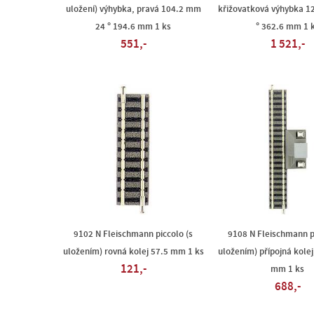
uložení) výhybka, pravá 104.2 mm
křižovatková výhybka 1
24 ° 194.6 mm 1 ks
° 362.6 mm 1 
551,-
1 521,-
9102 N Fleischmann piccolo (s
9108 N Fleischmann p
uložením) rovná kolej 57.5 mm 1 ks
uložením) přípojná kolej
121,-
mm 1 ks
688,-