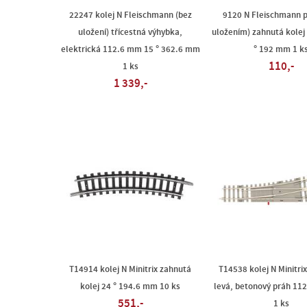
22247 kolej N Fleischmann (bez
9120 N Fleischmann p
uložení) třícestná výhybka,
uložením) zahnutá kole
elektrická 112.6 mm 15 ° 362.6 mm
° 192 mm 1 k
110,-
1 ks
1 339,-
T14914 kolej N Minitrix zahnutá
T14538 kolej N Minitri
kolej 24 ° 194.6 mm 10 ks
levá, betonový práh 11
551,-
1 ks