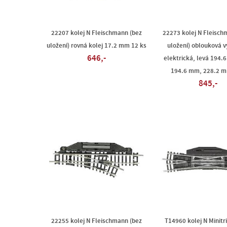
22207 kolej N Fleischmann (bez
22273 kolej N Fleisch
uložení) rovná kolej 17.2 mm 12 ks
uložení) oblouková 
646,-
elektrická, levá 194.
194.6 mm, 228.2 m
845,-
22255 kolej N Fleischmann (bez
T14960 kolej N Minitri