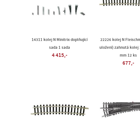
14311 kolej N Minitrix doplňující
22226 kolej N Fleisch
sada 1 sada
uložení) zahnutá kolej 
4 415,-
mm 12 ks
677,-