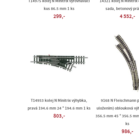
T14975 kolej N Minitrix vyrovnávací
14321 kolej N Minitrix 
kus 86.5 mm 1 ks
sada, betonový prá
299,-
4 552,-
T14953 kolej N Minitrix výhybka,
9168 N Fleischmann p
pravá 194.6 mm 24 ° 194.6 mm 1 ks
uložením) oblouková vý
803,-
356.5 mm 45 ° 356.5 m
ks
986,-