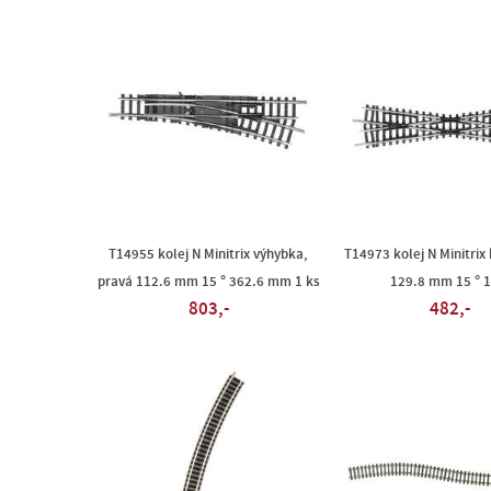
T14955 kolej N Minitrix výhybka,
T14973 kolej N Minitrix
pravá 112.6 mm 15 ° 362.6 mm 1 ks
129.8 mm 15 ° 1
803,-
482,-