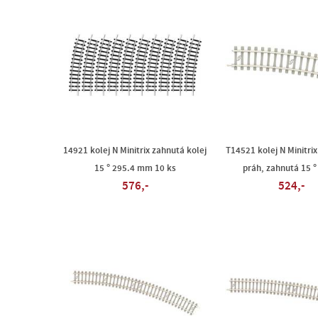
14921 kolej N Minitrix zahnutá kolej
T14521 kolej N Minitri
15 ° 295.4 mm 10 ks
práh, zahnutá 15 °
576,-
524,-