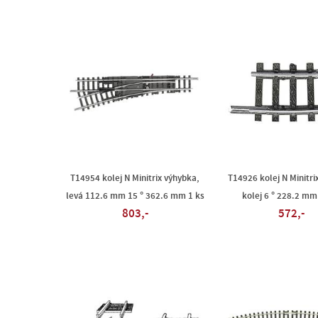
T14954 kolej N Minitrix výhybka,
T14926 kolej N Minitri
levá 112.6 mm 15 ° 362.6 mm 1 ks
kolej 6 ° 228.2 mm
803,-
572,-