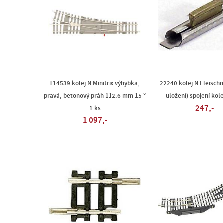
T14539 kolej N Minitrix výhybka,
22240 kolej N Fleisch
pravá, betonový práh 112.6 mm 15 °
uložení) spojení kole
247,-
1 ks
1 097,-