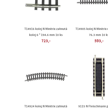
T14916 kolej N Minitrix zahnutá
T14905 kolej N Minitrix 
kolej 6 ° 194.6 mm 10 ks
76.3 mm 10 k
723,-
593,-
T14924 kolej N Minitrix zahnutá
9115 N Fleischmann p