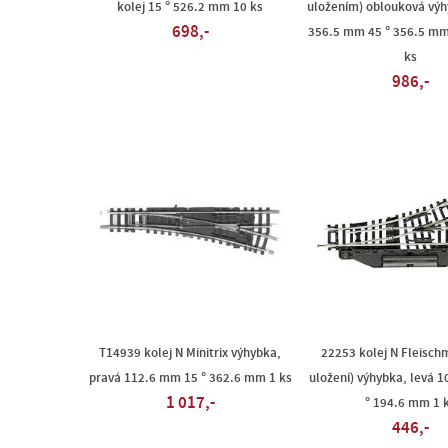
kolej 15 ° 526.2 mm 10 ks
uložením) oblouková výh
698,-
356.5 mm 45 ° 356.5 m
ks
986,-
T14939 kolej N Minitrix výhybka,
22253 kolej N Fleisch
pravá 112.6 mm 15 ° 362.6 mm 1 ks
uložení) výhybka, levá 
1 017,-
° 194.6 mm 1 
446,-