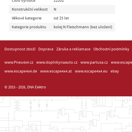
Číslo výrobce
22202
Konstrukční velikost
N
Věkové kategorie
od 15 let
Kategorie produktu
kolej N Fleischmann (bez uložení)
Dostupnost zboží
Doprava
Záruka a reklamace
Obchodní podmínky
www.Pneu4x4.cz
www.doplnkynaauto.cz
www.partusa.cz
www.escape
www.escape4x4.de
www.escape4x4.at
www.escape4x4.eu
ebay
© 2015 - 2026, DNA Elektro