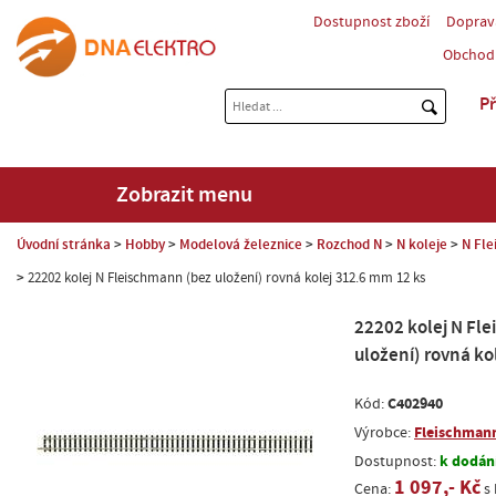
Dostupnost zboží
Doprav
Obchod
Př
Zobrazit menu
Úvodní stránka
Hobby
Modelová železnice
Rozchod N
N koleje
N Fle
22202 kolej N Fleischmann (bez uložení) rovná kolej 312.6 mm 12 ks
22202 kolej N Fl
uložení) rovná ko
C402940
Kód:
Fleischman
Výrobce:
k dodání
Dostupnost:
1 097,- Kč
Cena:
s