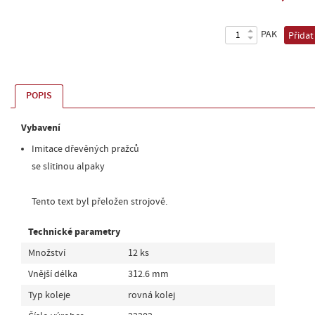
PAK
Přidat
POPIS
Vybavení
Imitace dřevěných pražců
se slitinou alpaky
Tento text byl přeložen strojově.
Technické parametry
Množství
12 ks
Vnější délka
312.6 mm
Typ koleje
rovná kolej