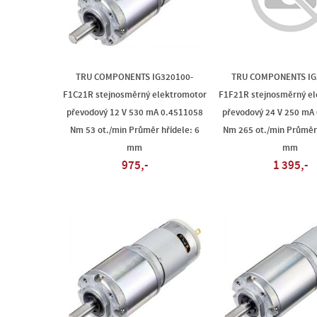
TRU COMPONENTS IG320100-
TRU COMPONENTS IG
F1C21R stejnosměrný elektromotor
F1F21R stejnosměrný e
převodový 12 V 530 mA 0.4511058
převodový 24 V 250 mA
Nm 53 ot./min Průměr hřídele: 6
Nm 265 ot./min Průměr 
mm
mm
975,-
1 395,-