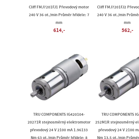
Cliff FMJ7201FJ1 Převodový motor
Cliff FMJ7201FJ2 Převo
240 V 36 ot./min Průměr hřídele: 7
240 V 36 ot./min Průměr
mm
mm
614,-
562,-
TRU COMPONENTS IG420104-
TRU COMPONENTS IG
20271R stejnosměrný elektromotor
252M1R stejnosměrný e
převodový 24 V 2100 mA 1.96133
převodový 24 V 2100 m
Nm 63 ot./min Průměr hřídele: 8
Nm 13.5 ot./min Průměr