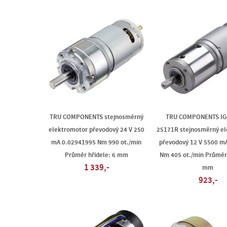
TRU COMPONENTS stejnosměrný
TRU COMPONENTS IG
elektromotor převodový 24 V 250
25171R stejnosměrný e
mA 0.02941995 Nm 990 ot./min
převodový 12 V 5500 m
Průměr hřídele: 6 mm
Nm 405 ot./min Průměr 
1 339,-
mm
923,-