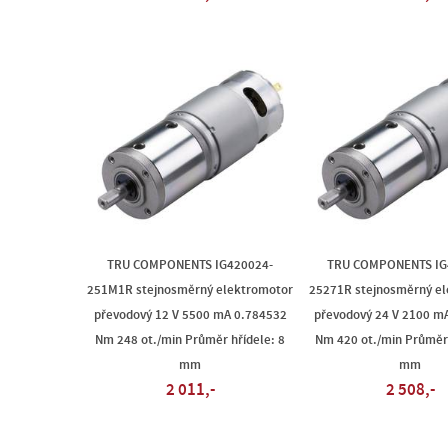
TRU COMPONENTS IG420024-
TRU COMPONENTS IG
251M1R stejnosměrný elektromotor
25271R stejnosměrný e
převodový 12 V 5500 mA 0.784532
převodový 24 V 2100 m
Nm 248 ot./min Průměr hřídele: 8
Nm 420 ot./min Průměr 
mm
mm
2 011,-
2 508,-