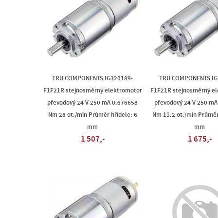
TRU COMPONENTS IG320189-
TRU COMPONENTS IG
F1F21R stejnosměrný elektromotor
F1F21R stejnosměrný e
převodový 24 V 250 mA 0.676658
převodový 24 V 250 mA
Nm 28 ot./min Průměr hřídele: 6
Nm 11.2 ot./min Průměr
mm
mm
1 507,-
1 675,-