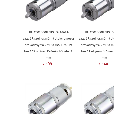
TRU COMPONENTS IG420061-
TRU COMPONENTS IG
25271R stejnosměrný elektromotor
25271R stejnosměrný e
převodový 24 V 2100 mA 1.76519
převodový 24 V 2100 m
Nm 102 ot./min Průměr hřídele: 8
Nm 31 ot./min Průměr 
mm
mm
2 399,-
3 344,-