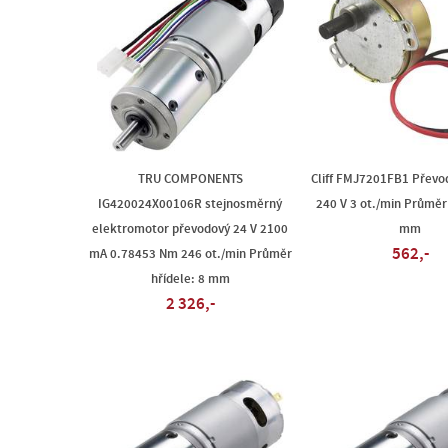
TRU COMPONENTS
Cliff FMJ7201FB1 Převo
IG420024X00106R stejnosměrný
240 V 3 ot./min Průměr 
elektromotor převodový 24 V 2100
mm
562,-
mA 0.78453 Nm 246 ot./min Průměr
hřídele: 8 mm
2 326,-