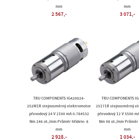
mm
mm
2 567,-
3 071,-
TRU COMPONENTS IG420024-
TRU COMPONENTS IG
252M1R stejnosměrný elektromotor
25171R stejnosměrný e
převodový 24 V 2100 mA 0.784532
převodový 12 V 5500 m
Nm 246 ot./min Průměr hřídele: 8
Nm 98 ot./min Průměr 
mm
mm
2 928,-
1 034,-