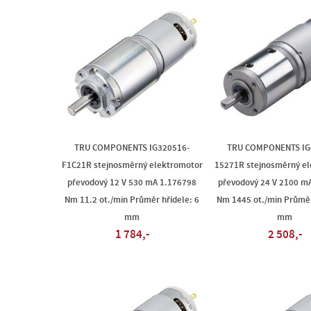
TRU COMPONENTS IG320516-
TRU COMPONENTS IG
F1C21R stejnosměrný elektromotor
15271R stejnosměrný e
převodový 12 V 530 mA 1.176798
převodový 24 V 2100 m
Nm 11.2 ot./min Průměr hřídele: 6
Nm 1445 ot./min Průměr
mm
mm
1 784,-
2 508,-