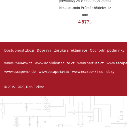
převodový 24 V 3600 mA 9.80665
Nm 8 ot./min Průměr hřídele: 12
mm
4 877,-
Dostupnost zboží
Doprava
Záruka a reklamace
Obchodní podmínky
www.Pneu4x4.cz
www.doplnkynaauto.cz
www.partusa.cz
www.escape
www.escape4x4.de
www.escape4x4.at
www.escape4x4.eu
ebay
© 2015 - 2026, DNA Elektro