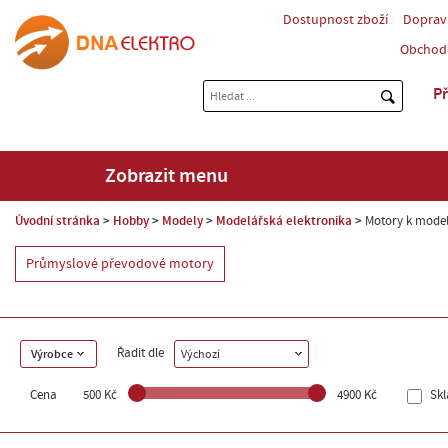
Dostupnost zboží
Doprav
Obchod
Př
Zobrazit menu
Úvodní stránka
Hobby
Modely
Modelářská elektronika
Motory k mode
Průmyslové převodové motory
Řadit dle
Výrobce
Výchozí
Cena
500 Kč
4900 Kč
Sk