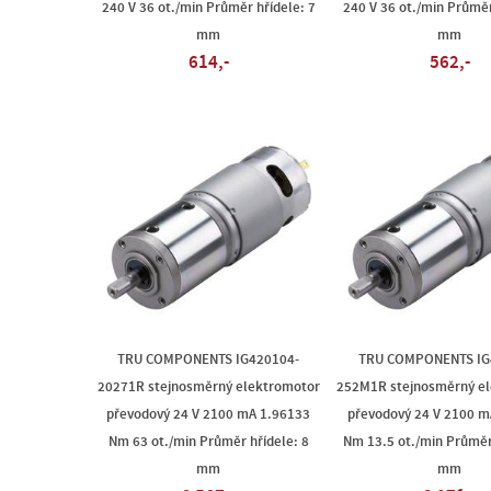
240 V 36 ot./min Průměr hřídele: 7
240 V 36 ot./min Průměr
mm
mm
614,-
562,-
TRU COMPONENTS IG420104-
TRU COMPONENTS IG
20271R stejnosměrný elektromotor
252M1R stejnosměrný e
převodový 24 V 2100 mA 1.96133
převodový 24 V 2100 m
Nm 63 ot./min Průměr hřídele: 8
Nm 13.5 ot./min Průměr
mm
mm