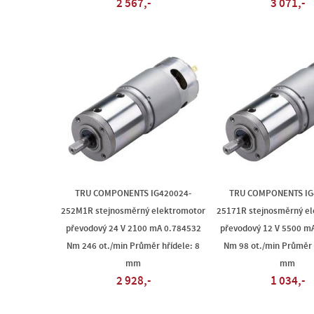
2 567,-
3 071,-
TRU COMPONENTS IG420024-
TRU COMPONENTS IG
252M1R stejnosměrný elektromotor
25171R stejnosměrný e
převodový 24 V 2100 mA 0.784532
převodový 12 V 5500 m
Nm 246 ot./min Průměr hřídele: 8
Nm 98 ot./min Průměr 
mm
mm
2 928,-
1 034,-