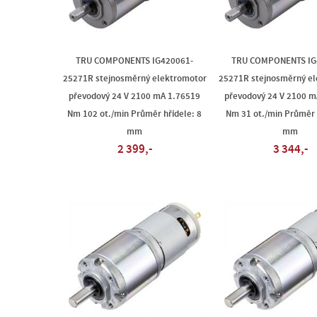
TRU COMPONENTS IG420061-
TRU COMPONENTS IG
25271R stejnosměrný elektromotor
25271R stejnosměrný e
převodový 24 V 2100 mA 1.76519
převodový 24 V 2100 m
Nm 102 ot./min Průměr hřídele: 8
Nm 31 ot./min Průměr 
mm
mm
2 399,-
3 344,-