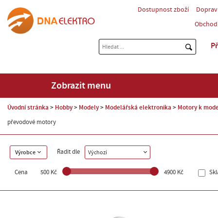
Dostupnost zboží
Doprav
Obchod
Př
Zobrazit menu
Úvodní stránka
Hobby
Modely
Modelářská elektronika
Motory k mod
převodové motory
Řadit dle
Výrobce
Výchozí
Cena
500 Kč
4900 Kč
Sk