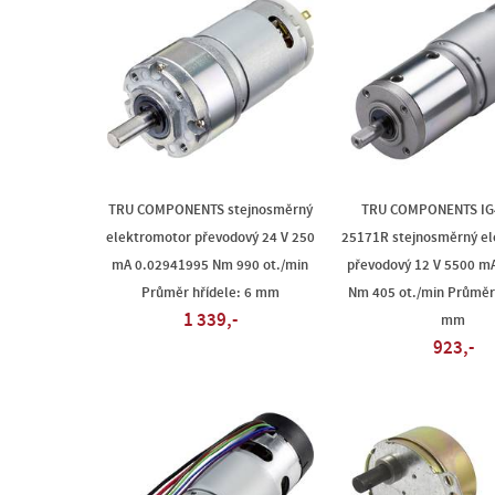
TRU COMPONENTS stejnosměrný
TRU COMPONENTS IG
elektromotor převodový 24 V 250
25171R stejnosměrný e
mA 0.02941995 Nm 990 ot./min
převodový 12 V 5500 m
Průměr hřídele: 6 mm
Nm 405 ot./min Průměr 
1 339,-
mm
923,-