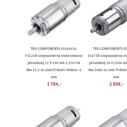
TRU COMPONENTS IG320516-
TRU COMPONENTS IG
F1C21R stejnosměrný elektromotor
15271R stejnosměrný e
převodový 12 V 530 mA 1.176798
převodový 24 V 2100 m
Nm 11.2 ot./min Průměr hřídele: 6
Nm 1445 ot./min Průměr
mm
mm
1 784,-
2 508,-