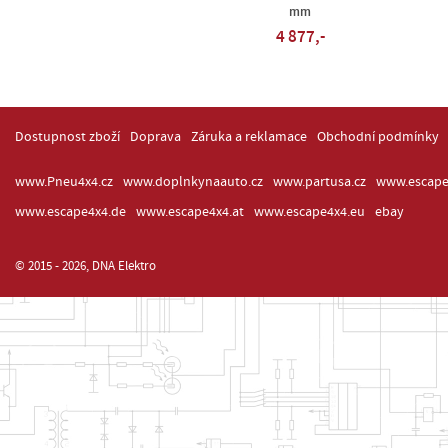
mm
4 877,-
Dostupnost zboží
Doprava
Záruka a reklamace
Obchodní podmínky
www.Pneu4x4.cz
www.doplnkynaauto.cz
www.partusa.cz
www.escape
www.escape4x4.de
www.escape4x4.at
www.escape4x4.eu
ebay
© 2015 - 2026, DNA Elektro