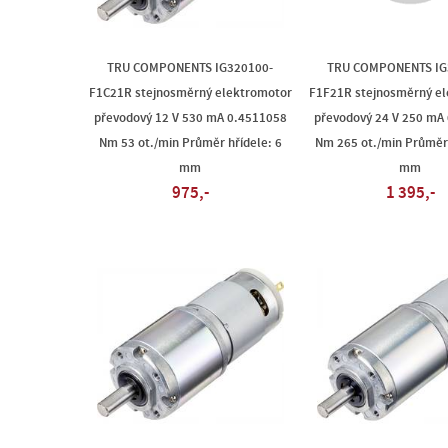
TRU COMPONENTS IG320100-
TRU COMPONENTS IG
F1C21R stejnosměrný elektromotor
F1F21R stejnosměrný e
převodový 12 V 530 mA 0.4511058
převodový 24 V 250 mA
Nm 53 ot./min Průměr hřídele: 6
Nm 265 ot./min Průměr 
mm
mm
975,-
1 395,-