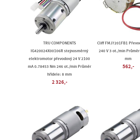
TRU COMPONENTS
Cliff FMJ7201FB1 Převo
IG420024X00106R stejnosměrný
240 V 3 ot./min Průměr 
elektromotor převodový 24 V 2100
mm
562,-
mA 0.78453 Nm 246 ot./min Průměr
hřídele: 8 mm
2 326,-