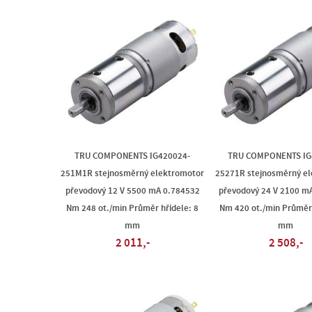
TRU COMPONENTS IG420024-
TRU COMPONENTS IG
251M1R stejnosměrný elektromotor
25271R stejnosměrný e
převodový 12 V 5500 mA 0.784532
převodový 24 V 2100 m
Nm 248 ot./min Průměr hřídele: 8
Nm 420 ot./min Průměr 
mm
mm
2 011,-
2 508,-