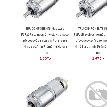
TRU COMPONENTS IG320189-
TRU COMPONENTS IG
F1F21R stejnosměrný elektromotor
F1F21R stejnosměrný e
převodový 24 V 250 mA 0.676658
převodový 24 V 250 mA
Nm 28 ot./min Průměr hřídele: 6
Nm 11.2 ot./min Průměr
mm
mm
1 507,-
1 675,-