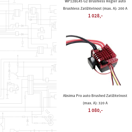
WP12BL45 G2 Brushless Regler auto
Brushless Zatížitelnost (max. A): 200 A
1 028,-
Absima Pro auto Brushed Zatížitelnost
(max. A): 320 A
1 080,-