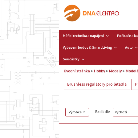
Měřicí technika a napájení
Počítače a k
Vybavení budov & Smart Living
Auto
Součástky
Úvodní stránka
Hobby
Modely
Modelá
Brushless regulátory pro letadla
P
Řadit dle
Výrobce
Výchozí