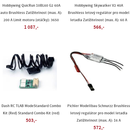
Hobbywing QuicRun 10BL60 G2 60A
Hobbywing Skywalker V2 40A
auto Brushless Zatížitelnost (max. A):
Brushless letový regulátor pro model
200 A Limit motoru (otáčky): 3650
letadla Zatížitelnost (max. A): 60 A
1 087,-
566,-
Dash RC TLAB ModeStandard Combo
Pichler Modellbau Schnurzz Brushles
Kit (Red) Standard Combo Kit (red)
letový regulátor pro model letadla
503,-
Zatížitelnost (max. A): 16 A
572,-