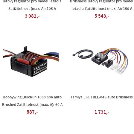
letový regulátor pro model letadla
Brushless letový regulátor pro model
Zatížitelnost (max. A): 105 A
letadla Zatížitelnost (max. A): 150 A
3 082,-
5 543,-
Hobbywing QuicRun 1060 60A auto
Tamiya ESC TBLE-04S auto Brushless
Brushed Zatížitelnost (max. A): 60 A
887,-
1 731,-