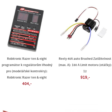
Robitronic Razer ten & eight
Reely 40A auto Brushed Zatížitelnost
programátor k regulátorům Vhodný
(max. A): 180 A Limit motoru (otáčky):
pro (modelářské kontroléry):
12
919,-
Robitronic Razer ten & eight
404,-