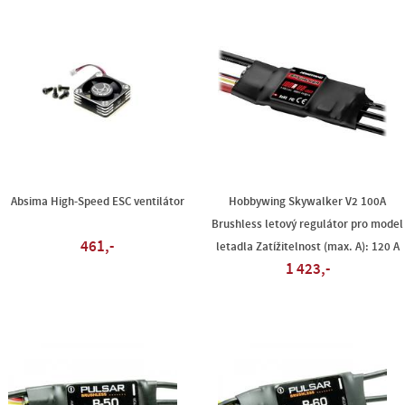
Absima High-Speed ESC ventilátor
Hobbywing Skywalker V2 100A
Brushless letový regulátor pro model
461,-
letadla Zatížitelnost (max. A): 120 A
1 423,-