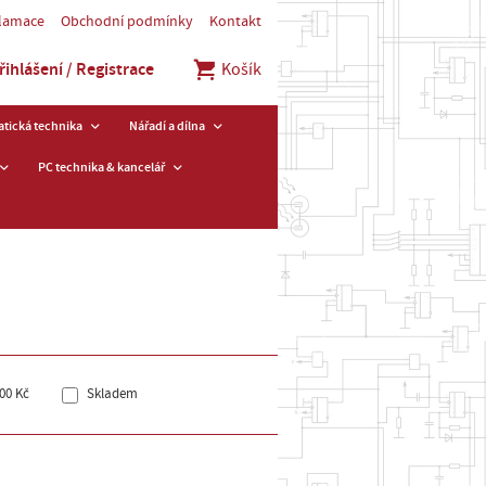
klamace
Obchodní podmínky
Kontakt
řihlášení / Registrace
Košík
tická technika
Nářadí a dílna
PC technika & kancelář
00 Kč
Skladem