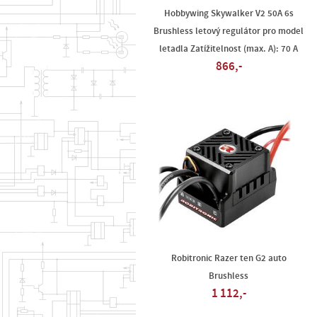
Hobbywing Skywalker V2 50A 6s
Brushless letový regulátor pro model
letadla Zatížitelnost (max. A): 70 A
866,-
Robitronic Razer ten G2 auto
Brushless
1 112,-