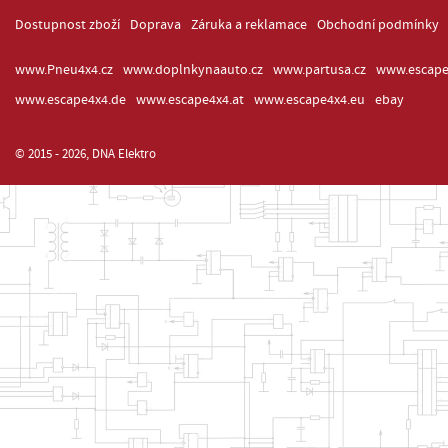
Dostupnost zboží
Doprava
Záruka a reklamace
Obchodní podmínky
www.Pneu4x4.cz
www.doplnkynaauto.cz
www.partusa.cz
www.escape
www.escape4x4.de
www.escape4x4.at
www.escape4x4.eu
ebay
© 2015 - 2026, DNA Elektro