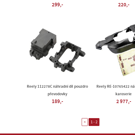
299,-
220,-
Reely 112278C náhradní díl pouzdro
Reely RE-10765422 náh
převodovky
karoserie
189,-
2 977,-
<
1 - 2