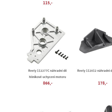
115,-
Reely 112277C náhradní díl
Reely 112012 náhradní dí
hliníkové uchycení motoru
866,-
178,-