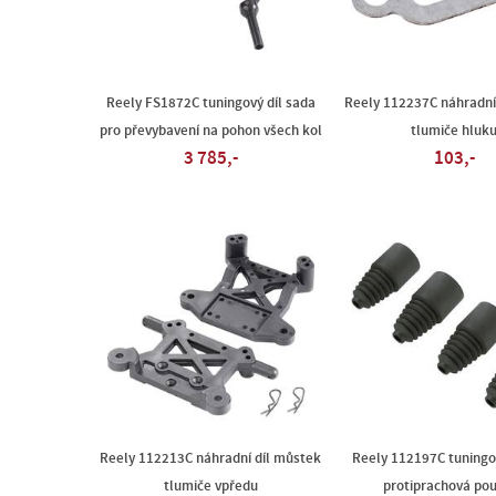
Reely FS1872C tuningový díl sada
Reely 112237C náhradní 
pro převybavení na pohon všech kol
tlumiče hluk
3 785,-
103,-
Reely 112213C náhradní díl můstek
Reely 112197C tuningo
tlumiče vpředu
protiprachová po