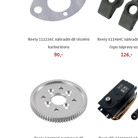
Reely 112236C náhradní díl těsnění
Reely 511484C náhradní
karburátoru
čepu nápravy vz
90,-
126,-