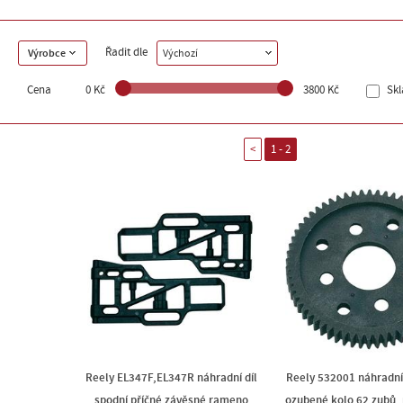
Řadit dle
Výrobce
Výchozí
Cena
0 Kč
3800 Kč
Sk
<
1 - 2
Reely EL347F,EL347R náhradní díl
Reely 532001 náhradní 
spodní příčné závěsné rameno
ozubené kolo 62 zubů,