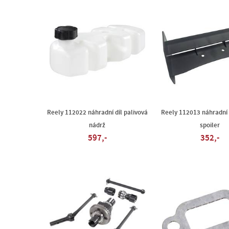
Reely 112022 náhradní díl palivová
Reely 112013 náhradní 
nádrž
spoiler
597,-
352,-