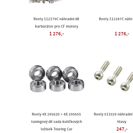
Reely 112179C náhradní díl
Reely 112287C náhra
karburátor pro CF motory
1 276,-
1 276,-
Reely 4X 295620 + 4X 295655
Reely 511029 náhradní 
tuningový díl sada kuličkových
hlavy
247,-
ložisek Touring Car