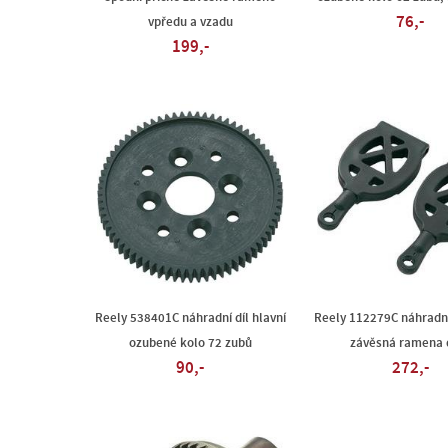
76,-
vpředu a vzadu
199,-
Reely 538401C náhradní díl hlavní
Reely 112279C náhradní 
ozubené kolo 72 zubů
závěsná ramena 
90,-
272,-