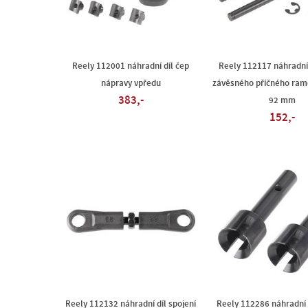
Reely 112001 náhradní díl čep
Reely 112117 náhradní 
nápravy vpředu
závěsného příčného ram
383,-
92 mm
152,-
Reely 112132 náhradní díl spojení
Reely 112286 náhradní d