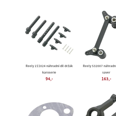
Reely 211024 náhradní díl držák
Reely 532007 náhradní 
karoserie
saver
94,-
163,-