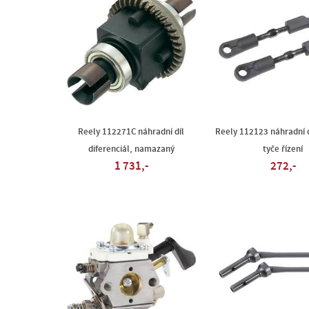
Reely 112271C náhradní díl
Reely 112123 náhradní d
diferenciál, namazaný
tyče řízení
1 731,-
272,-