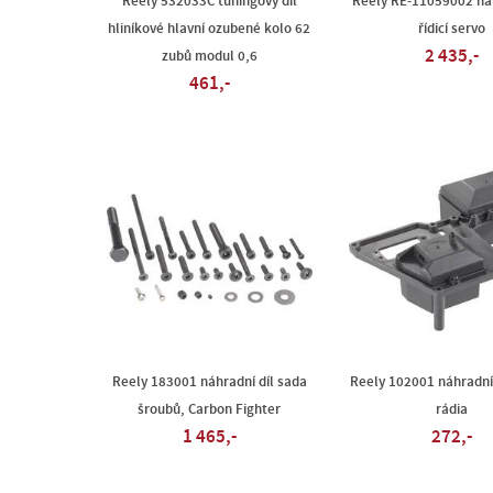
Reely 532033C tuningový díl
Reely RE-11059002 náh
hliníkové hlavní ozubené kolo 62
řídicí servo
2 435,-
zubů modul 0,6
461,-
Reely 183001 náhradní díl sada
Reely 102001 náhradní
šroubů, Carbon Fighter
rádia
1 465,-
272,-