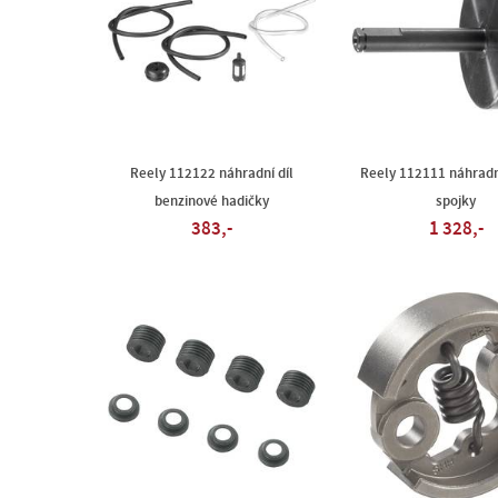
Reely 112122 náhradní díl
Reely 112111 náhradní
benzinové hadičky
spojky
383,-
1 328,-