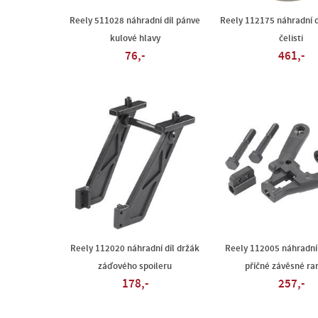
Reely 511028 náhradní díl pánve
Reely 112175 náhradní d
kulové hlavy
čelisti
76,-
461,-
Reely 112020 náhradní díl držák
Reely 112005 náhradní 
záďového spoileru
příčné závěsné r
178,-
257,-