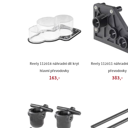
Reely 112018 náhradní díl kryt
Reely 112011 náhradní
hlavní převodovky
převodovky
163,-
383,-