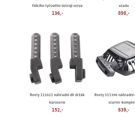
řídicího tyčového ústrojí serva
vzadu
136,-
898,-
Reely 112021 náhradní díl držák
Reely 511396 náhradní 
karoserie
startér komple
152,-
839,-