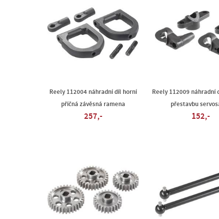
Reely 112004 náhradní díl horní
Reely 112009 náhradní d
příčná závěsná ramena
přestavbu servos
257,-
152,-