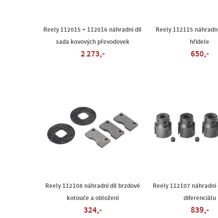
Reely 112015 + 112016 náhradní díl
Reely 112115 náhradní 
sada kovových převodovek
hřídele
2 273,-
650,-
Reely 112108 náhradní díl brzdové
Reely 112107 náhradní d
kotouče a obložení
diferenciálu
324,-
839,-