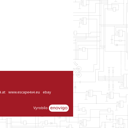
.at
www.escape4x4.eu
ebay
Vyrobilo