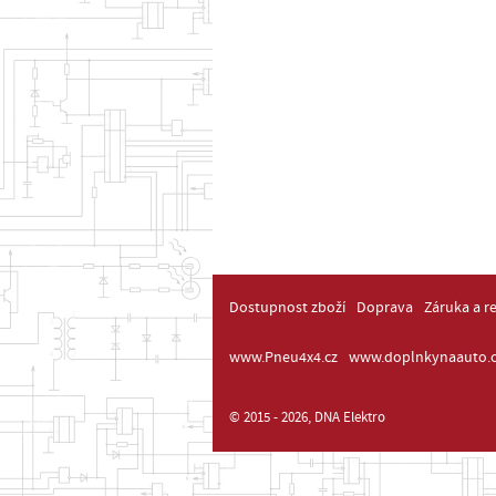
Dostupnost zboží
Doprava
Záruka a r
www.Pneu4x4.cz
www.doplnkynaauto.c
© 2015 - 2026, DNA Elektro