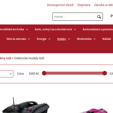
Dostupnost zboží
Doprava
Záruka a re
P
ancelářská technika
Auto, volný čas a domácnost
Automatizace a pneuma
Dům & zahrada
Energie
Hobby
Multimédia
Nářadí
ely lodí
Elektrické modely lodí
Cena
6500 Kč
53