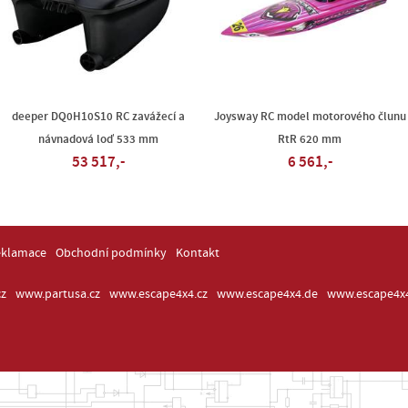
deeper DQ0H10S10 RC zavážecí a
Joysway RC model motorového člunu
návnadová loď 533 mm
RtR 620 mm
53 517,-
6 561,-
eklamace
Obchodní podmínky
Kontakt
z
www.partusa.cz
www.escape4x4.cz
www.escape4x4.de
www.escape4x4