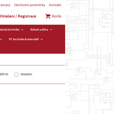
klamace
Obchodní podmínky
Kontakt
řihlášení / Registrace
Košík
tická technika
Nářadí a dílna
PC technika & kancelář
600 Kč
Skladem