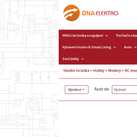
Měřicí technika a napájení
Počítače a k
Vybavení budov & Smart Living
Auto
Součástky
Úvodní stránka
Hobby
Modely
RC mod
Řadit dle
Výrobce
Výchozí