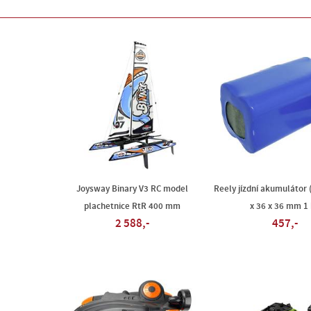
Joysway Binary V3 RC model
Reely jízdní akumulátor (d
plachetnice RtR 400 mm
x 36 x 36 mm 1
2 588,-
457,-