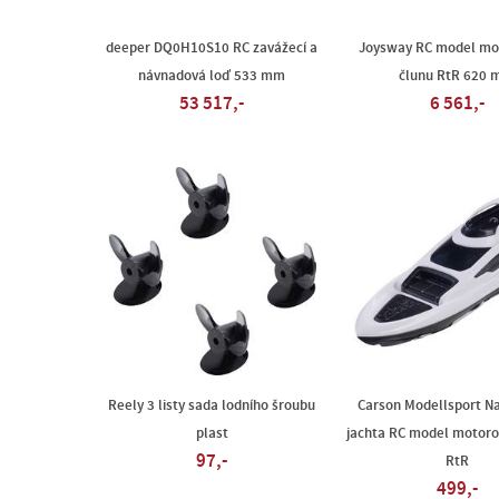
deeper DQ0H10S10 RC zavážecí a
Joysway RC model mo
návnadová loď 533 mm
člunu RtR 620
53 517,-
6 561,-
Reely 3 listy sada lodního šroubu
Carson Modellsport N
plast
jachta RC model motoro
97,-
RtR
499,-