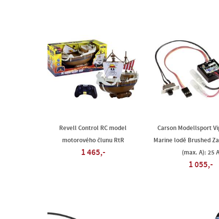
Revell Control RC model
Carson Modellsport Vi
motorového člunu RtR
Marine lodě Brushed Zat
1 465,-
(max. A): 25 
1 055,-