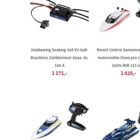
Hobbywing Seaking 30A V3 lodě
Revell Control Sannanc
Brushless Zatížitelnost (max. A):
motorového člunu pro z
180 A
100% RtR 315
1 171,-
1 028,-