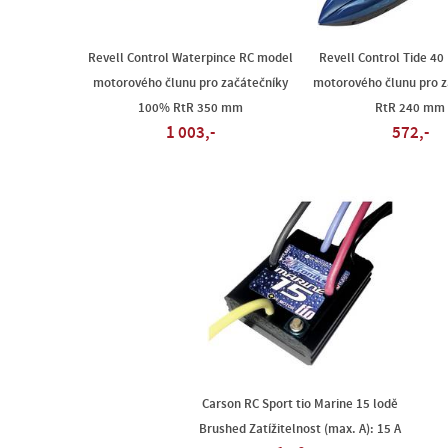
Revell Control Waterpince RC model
Revell Control Tide 4
motorového člunu pro začátečníky
motorového člunu pro z
100% RtR 350 mm
RtR 240 mm
1 003,-
572,-
Carson RC Sport tio Marine 15 lodě
Brushed Zatížitelnost (max. A): 15 A