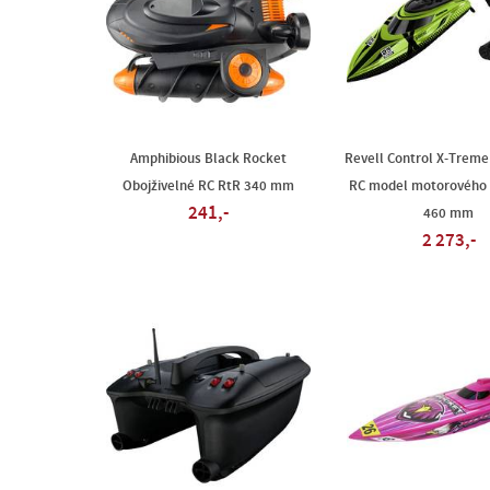
Amphibious Black Rocket
Revell Control X-Treme
Obojživelné RC RtR 340 mm
RC model motorového 
241,-
460 mm
2 273,-