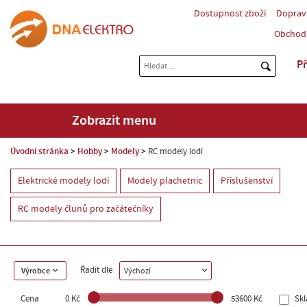
Dostupnost zboží
Doprav
Obchod
Př
Zobrazit menu
Úvodní stránka
Hobby
Modely
RC modely lodí
Elektrické modely lodí
Modely plachetnic
Příslušenství
RC modely člunů pro začátečníky
Řadit dle
Výrobce
Výchozí
Cena
0 Kč
53600 Kč
Sk