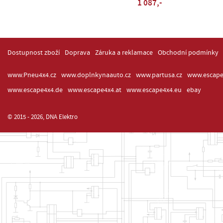
1 087,-
Dostupnost zboží
Doprava
Záruka a reklamace
Obchodní podmínky
www.Pneu4x4.cz
www.doplnkynaauto.cz
www.partusa.cz
www.escape
www.escape4x4.de
www.escape4x4.at
www.escape4x4.eu
ebay
© 2015 - 2026, DNA Elektro