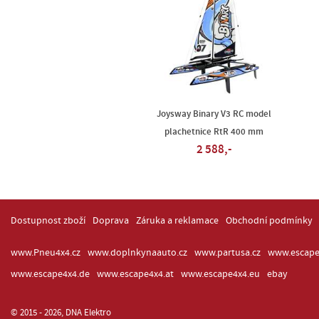
Joysway Binary V3 RC model
plachetnice RtR 400 mm
2 588,-
Dostupnost zboží
Doprava
Záruka a reklamace
Obchodní podmínky
www.Pneu4x4.cz
www.doplnkynaauto.cz
www.partusa.cz
www.escape
www.escape4x4.de
www.escape4x4.at
www.escape4x4.eu
ebay
© 2015 - 2026, DNA Elektro