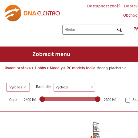
Dostupnost zboží
Doprav
Obchod
Př
Zobrazit menu
Úvodní stránka
Hobby
Modely
RC modely lodí
Modely plachetnic
Řadit dle
Výrobce
Výchozí
Cena
2500 Kč
2600 Kč
Sk