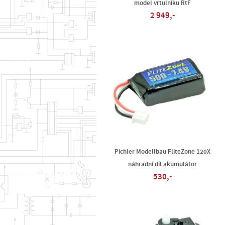
model vrtulníku RtF
2 949,-
Pichler Modellbau FliteZone 120X
náhradní díl akumulátor
530,-