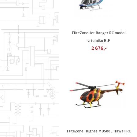
FliteZone Jet Ranger RC model
vrtulníku RtF
2 676,-
FliteZone Hughes MD500E Hawaii RC