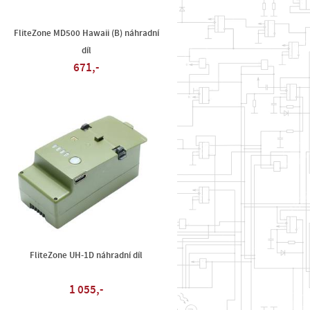
FliteZone MD500 Hawaii (B) náhradní
díl
671,-
FliteZone UH-1D náhradní díl
1 055,-