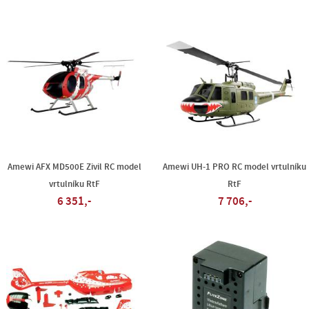
Amewi AFX MD500E Zivil RC model
Amewi UH-1 PRO RC model vrtulníku
vrtulníku RtF
RtF
6 351,-
7 706,-