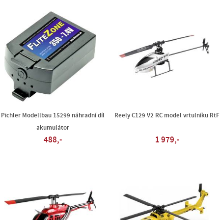
Pichler Modellbau 15299 náhradní díl
Reely C129 V2 RC model vrtulníku RtF
akumulátor
488,-
1 979,-