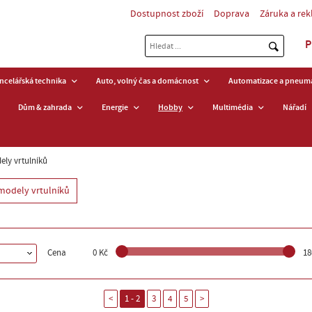
Dostupnost zboží
Doprava
Záruka a re
P
ancelářská technika
Auto, volný čas a domácnost
Automatizace a pneuma
Dům & zahrada
Energie
Hobby
Multimédia
Nářadí
ly vrtulníků
modely vrtulníků
Cena
0 Kč
18
<
1 - 2
3
4
5
>