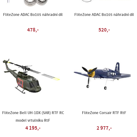
FliteZone ADAC Bo105 náhradní díl
FliteZone ADAC Bo105 náhradní díl
478,-
520,-
FliteZone Bell UH-1DX (SAR) RTF RC
FliteZone Corsair RTF RtF
model vrtulníku RtF
4 195,-
2 977,-