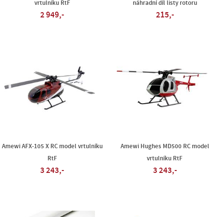
vrtulníku RtF
náhradní díl listy rotoru
2 949,-
215,-
Amewi AFX-105 X RC model vrtulníku
Amewi Hughes MD500 RC model
RtF
vrtulníku RtF
3 243,-
3 243,-