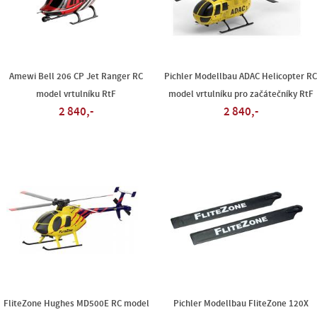
Amewi Bell 206 CP Jet Ranger RC
Pichler Modellbau ADAC Helicopter R
model vrtulníku RtF
model vrtulníku pro začátečníky RtF
2 840,-
2 840,-
FliteZone Hughes MD500E RC model
Pichler Modellbau FliteZone 120X