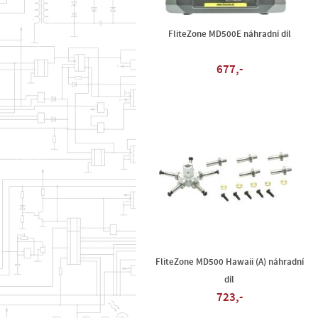
FliteZone MD500E náhradní díl
677,-
FliteZone MD500 Hawaii (A) náhradní
díl
723,-