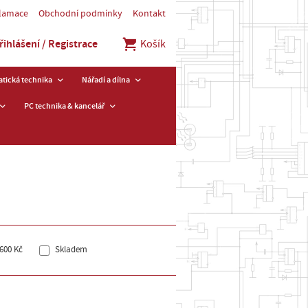
klamace
Obchodní podmínky
Kontakt
řihlášení / Registrace
Košík
tická technika
Nářadí a dílna
PC technika & kancelář
600 Kč
Skladem