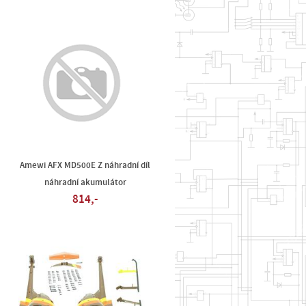
Amewi AFX MD500E Z náhradní díl
náhradní akumulátor
814,-