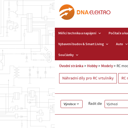
Měřicí technika a napájení
Počítače a k
Vybavení budov & Smart Living
Auto
Součástky
Úvodní stránka
Hobby
Modely
RC mode
Náhradní díly pro RC vrtulníky
RC 
Řadit dle
Výrobce
Výchozí