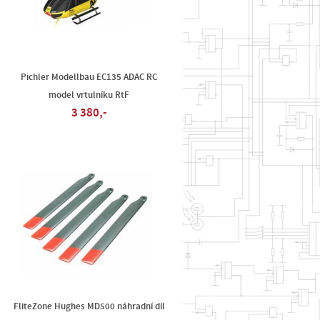
C
Pichler Modellbau EC135 ADAC RC
model vrtulníku RtF
3 380,-
FliteZone Hughes MD500 náhradní díl