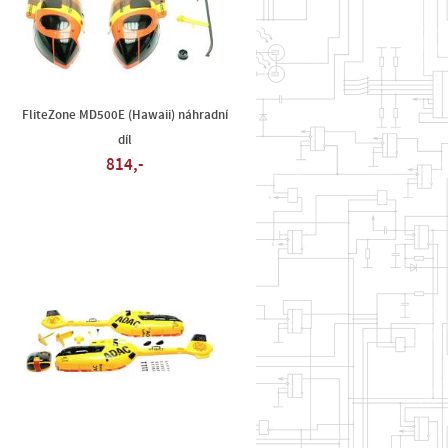
FliteZone MD500E (Hawaii) náhradní
díl
814,-