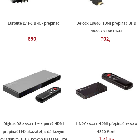
Eurolite LVH-2 BNC - přepínač
Delock 18600 HDMI přepínač UHD
3840 x 2160 Pixel
650,-
702,-
Digitus DS-55334 1 + 5 portů HDMI
LINDY 38337 HDMI přepínač 7680 x
přepínač LED ukazatel, s dálkovým
4320 Pixel
1 213,-
ovládáním, UHD, kovový ukazatel, lze