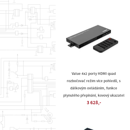
Value 4x2 porty HDMI quad
rozbočovač režim více pohledů, s
dálkovým ovládáním, funkce
plynulého přepínání, kovový ukazatel
3 628,-