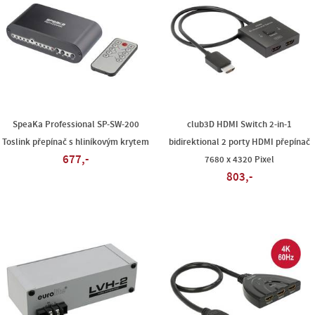
SpeaKa Professional SP-SW-200
club3D HDMI Switch 2-in-1
Toslink přepínač s hliníkovým krytem
bidirektional 2 porty HDMI přepínač
677,-
7680 x 4320 Pixel
803,-