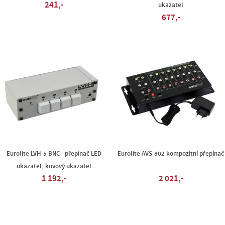
241,-
ukazatel
677,-
Eurolite LVH-5 BNC - přepínač LED
Eurolite AVS-802 kompozitní přepínač
ukazatel, kovový ukazatel
1 192,-
2 021,-