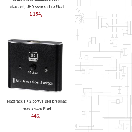
ukazatel, UHD 3840 x 2160 Pixel
1 154,-
Maxtrack 1 + 2 porty HDMI přepínač
7680 x 4320 Pixel
446,-