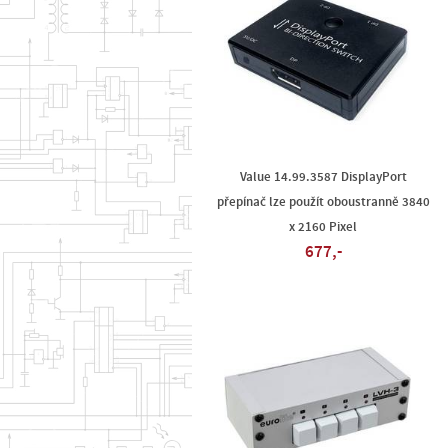
Value 14.99.3587 DisplayPort
přepínač lze použít oboustranně 3840
x 2160 Pixel
677,-