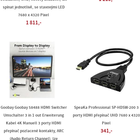
spínat jednotlivě, se stavovými LED
7680 x 4320 Pixel
1 811,-
Goobay Goobay 58488 HDMI Switcher
SpeaKa Professional SP-HDSW-200 3
Umschalter 3 in 1 out Erweiterung
porty HDMI přepínač UHD 7680 x 4320
Kabel 4K Manuell 3 porty HDMI
Pixel
341,-
přepínač pozlacené kontakty, ARC
(Audio Return Channel), lze