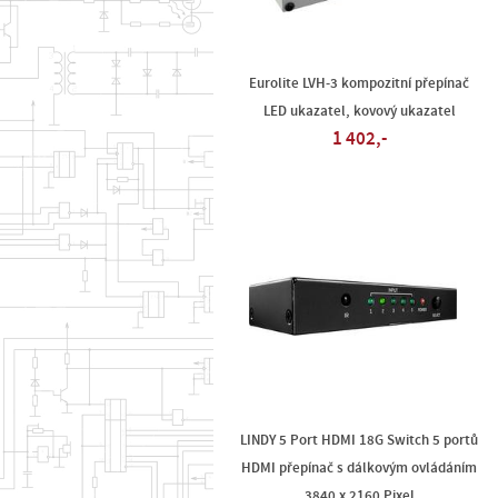
Eurolite LVH-3 kompozitní přepínač
LED ukazatel, kovový ukazatel
1 402,-
LINDY 5 Port HDMI 18G Switch 5 portů
HDMI přepínač s dálkovým ovládáním
3840 x 2160 Pixel