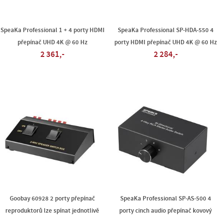
SpeaKa Professional 1 + 4 porty HDMI
SpeaKa Professional SP-HDA-550 4
přepínač UHD 4K @ 60 Hz
porty HDMI přepínač UHD 4K @ 60 Hz
2 361,-
2 284,-
Goobay 60928 2 porty přepínač
SpeaKa Professional SP-AS-500 4
reproduktorů lze spínat jednotlivě
porty cinch audio přepínač kovový