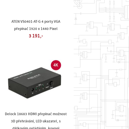
ATEN VS0401-AT-G 4 porty VGA
přepínač 1920 x 1440 Pixel
3 191,-
Delock 18683 HDMI přepínač možnost
3D přehrávání, LED ukazatel, s
dálkovým ovládáním, kovový