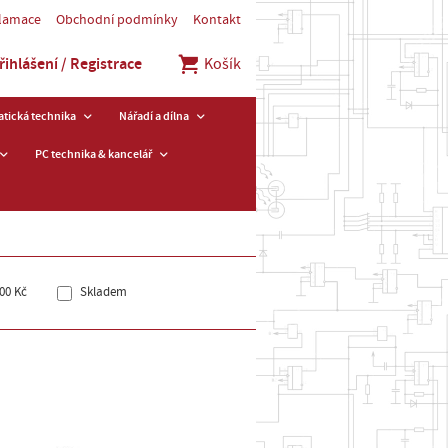
klamace
Obchodní podmínky
Kontakt
řihlášení / Registrace
Košík
tická technika
Nářadí a dílna
PC technika & kancelář
00 Kč
Skladem