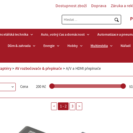
Dostupnost zboží
Doprava
Záruka a re
P
ancelářská technika
Auto, volný čas a domácnost
Automatizace a pneuma
Dům & zahrada
Energie
Hobby
Multimédia
Nářadí
daptéry
AV rozbočovače & přepínače
A/V a HDMI přepínače
Cena
200 Kč
51
<
1 - 2
3
>