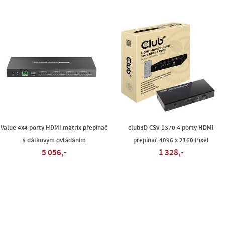
Value 4x4 porty HDMI matrix přepínač
club3D CSv-1370 4 porty HDMI
s dálkovým ovládáním
přepínač 4096 x 2160 Pixel
5 056,-
1 328,-