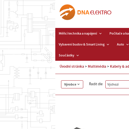
Měřicí technika a napájení
Počítače a k
Vybavení budov & Smart Living
Auto
Součástky
Úvodní stránka
Multimédia
Kabely & a
Řadit dle
Výrobce
Výchozí