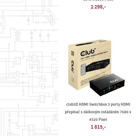
2 298,-
club3D HDMI Switchbox 3 porty HDMI
přepínač s dálkovým ovládáním 7680 x
4320 Pixel
1 815,-