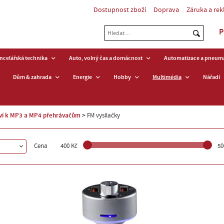
Dostupnost zboží
Doprava
Záruka a re
P
ancelářská technika
Auto, volný čas a domácnost
Automatizace a pneuma
Dům & zahrada
Energie
Hobby
Multimédia
Nářadí
tví k MP3 a MP4 přehrávačům
FM vysílačky
Cena
400 Kč
50