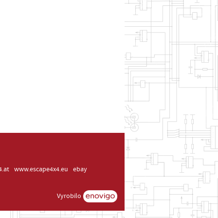
.at
www.escape4x4.eu
ebay
Vyrobilo