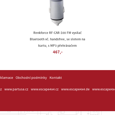
Renkforce RF-CAR-100 FM vysílač
Bluetooth vč. handsfree, se slotem na
kartu, s MP3 přehrávačem
467,-
eklamace
Obchodní podmínky
Kontakt
z
www.partusa.cz
www.escape4x4.cz
www.escape4x4.de
www.escape4x4