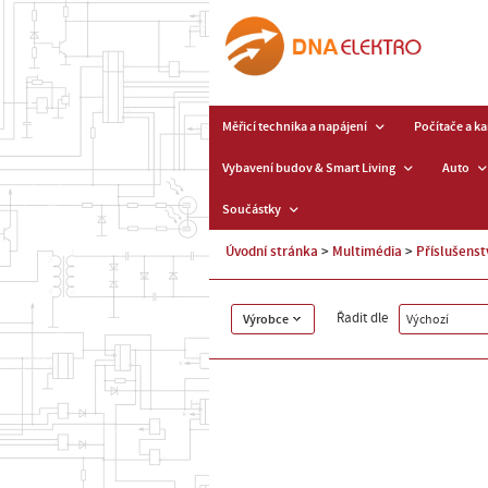
Měřicí technika a napájení
Počítače a k
Vybavení budov & Smart Living
Auto
Součástky
Úvodní stránka
Multimédia
Příslušens
Řadit dle
Výrobce
Výchozí