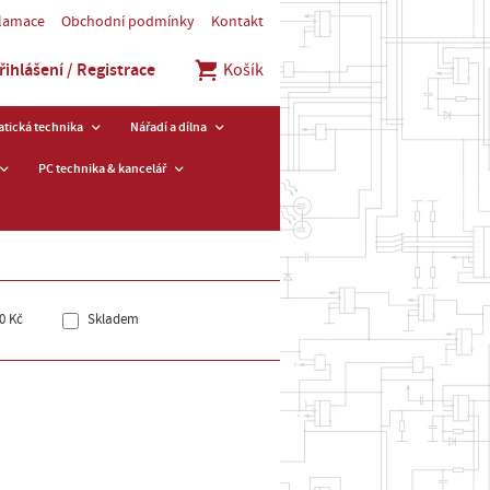
klamace
Obchodní podmínky
Kontakt
řihlášení / Registrace
Košík
tická technika
Nářadí a dílna
PC technika & kancelář
0 Kč
Skladem