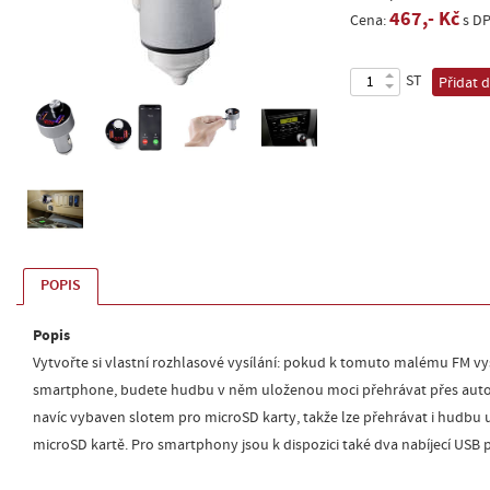
467,- Kč
Cena:
s D
ST
Přidat 
POPIS
Popis
Vytvořte si vlastní rozhlasové vysílání: pokud k tomuto malému FM vysí
smartphone, budete hudbu v něm uloženou moci přehrávat přes autorá
navíc vybaven slotem pro microSD karty, takže lze přehrávat i hudbu
microSD kartě. Pro smartphony jsou k dispozici také dva nabíjecí USB 