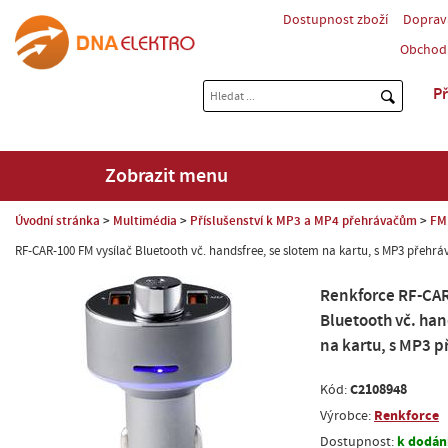
Dostupnost zboží
Doprav
Obchod
Př
Zobrazit menu
Úvodní stránka
Multimédia
Příslušenství k MP3 a MP4 přehrávačům
FM 
RF-CAR-100 FM vysílač Bluetooth vč. handsfree, se slotem na kartu, s MP3 přehr
Renkforce RF-CAR
Bluetooth vč. han
na kartu, s MP3 
C2108948
Kód:
Renkforce
Výrobce:
k dodání
Dostupnost: