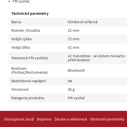
FM vysílač
Technické parametry
Barva
hliníkově stříbrná
Rozměr, hloubka
21 mm
Vnější výška
72 mm
Vnější šířka
42 mm
vč. handsfree · se slotem na kartu 
Vlastnosti FM vysílače
přehrávačem
Rozhraní
Bluetooth
(Počítač/Multumédia)
Bezdrátové napájení
Ne
Hmotnost
36 g
Kategorie produktu
FM vysílač
Dostupnost zboží
Doprava
Záruka a reklamace
Obchodní podmínky