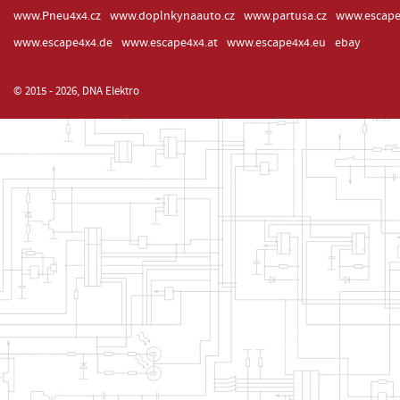
www.Pneu4x4.cz
www.doplnkynaauto.cz
www.partusa.cz
www.escape
www.escape4x4.de
www.escape4x4.at
www.escape4x4.eu
ebay
© 2015 - 2026, DNA Elektro