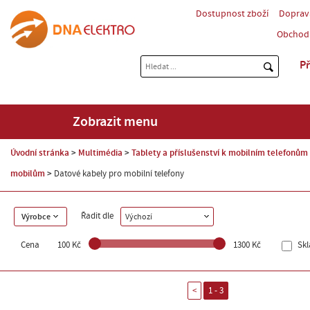
Dostupnost zboží
Doprav
Obchod
Př
Zobrazit menu
Úvodní stránka
Multimédia
Tablety a příslušenství k mobilním telefonům
mobilům
Datové kabely pro mobilní telefony
Řadit dle
Výrobce
Výchozí
Cena
100 Kč
1300 Kč
Sk
<
1 - 3