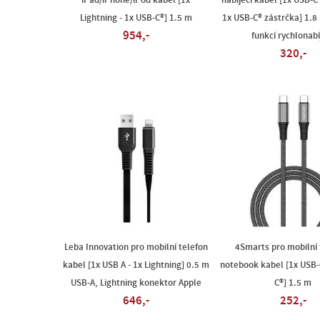
iPad/iPhone/iPod kabel [1x
nabíjecí kabel [1x USB-C
Lightning - 1x USB-C®] 1.5 m
1x USB-C® zástrčka] 1.8
954,-
funkcí rychlonabí
320,-
Leba Innovation pro mobilní telefon
4Smarts pro mobilní 
kabel [1x USB A - 1x Lightning] 0.5 m
notebook kabel [1x USB-
USB-A, Lightning konektor Apple
C®] 1.5 m
646,-
252,-