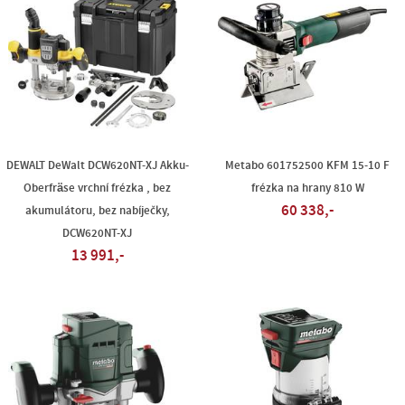
DEWALT DeWalt DCW620NT-XJ Akku-
Metabo 601752500 KFM 15-10 F
Oberfräse vrchní frézka , bez
frézka na hrany 810 W
60 338,-
akumulátoru, bez nabíječky,
DCW620NT-XJ
13 991,-