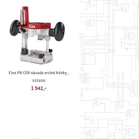
Flex PB CER násada vrchní frézky ,
531650
1 542,-