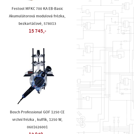
Festool MFKC 700 KA EB-Basic
Akumulátorová modulová frézka,
bezkartáčové, 578013
15 745,-
Bosch Professional GOF 1250 CE
vrchní frézka , kufřík, 1250 W,
0601626001