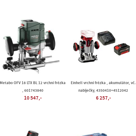
Metabo OFV 18 LTX BL 12 vrchní frézka
Einhell vrchní frézka , akumulátor, vč.
, 601743840
nabíječky, 4350410+4512042
10 547,-
6 257,-