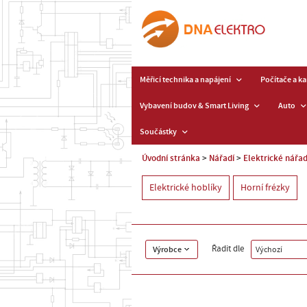
Měřicí technika a napájení
Počítače a k
Vybavení budov & Smart Living
Auto
Součástky
Úvodní stránka
Nářadí
Elektrické nářad
Elektrické hoblíky
Horní frézky
Řadit dle
Výrobce
Výchozí