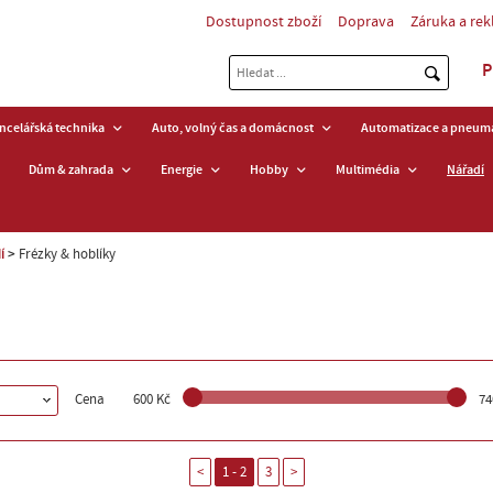
Dostupnost zboží
Doprava
Záruka a re
P
ancelářská technika
Auto, volný čas a domácnost
Automatizace a pneuma
Dům & zahrada
Energie
Hobby
Multimédia
Nářadí
í
Frézky & hoblíky
Cena
600 Kč
74
<
1 - 2
3
>