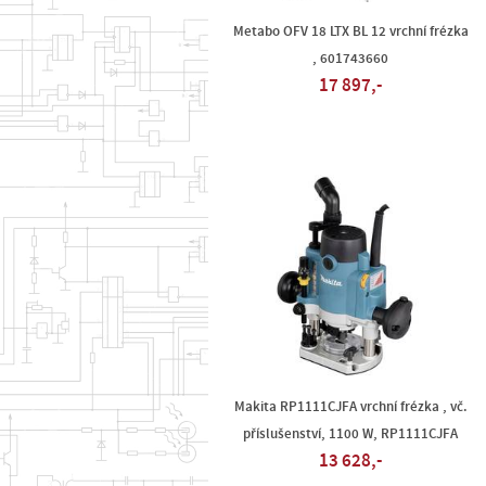
Metabo OFV 18 LTX BL 12 vrchní frézka
, 601743660
17 897,-
Makita RP1111CJFA vrchní frézka , vč.
příslušenství, 1100 W, RP1111CJFA
13 628,-