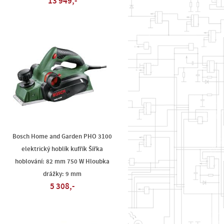
13 949,-
Bosch Home and Garden PHO 3100
elektrický hoblík kufřík Šířka
hoblování: 82 mm 750 W Hloubka
drážky: 9 mm
5 308,-