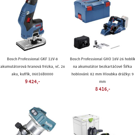
Bosch Professional GKF 12V-8
Bosch Professional GHO 18V-26 hoblí
akumulátorová hranová frézka, vč. 2x
na akumulátor bezkartáčové Šířka
aku, kufřík, 06016B0000
hoblování: 82 mm Hloubka drážky: 9
9 424,-
mm
8 416,-