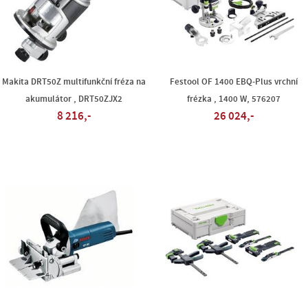
Makita DRT50Z multifunkční fréza na
Festool OF 1400 EBQ-Plus vrchní
akumulátor , DRT50ZJX2
frézka , 1400 W, 576207
8 216,-
26 024,-