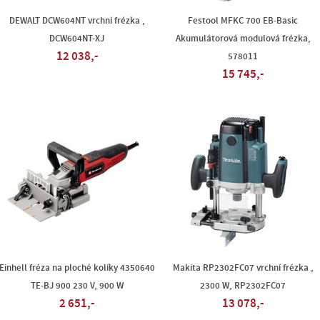
DEWALT DCW604NT vrchní frézka ,
Festool MFKC 700 EB-Basic
DCW604NT-XJ
Akumulátorová modulová frézka,
12 038,-
578011
15 745,-
Einhell fréza na ploché kolíky 4350640
Makita RP2302FC07 vrchní frézka ,
TE-BJ 900 230 V, 900 W
2300 W, RP2302FC07
2 651,-
13 078,-