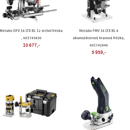
Metabo OFV 18 LTX BL 12 vrchní frézka
Metabo FMV 18 LTX BL 8
, 601743830
akumulátorová hranová frézka,
10 677,-
601742840
5 959,-