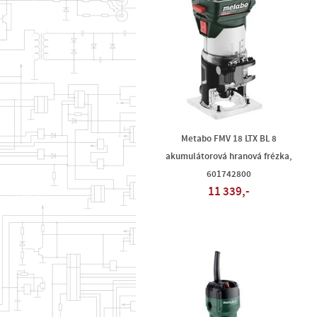
Metabo FMV 18 LTX BL 8
akumulátorová hranová frézka,
601742800
11 339,-