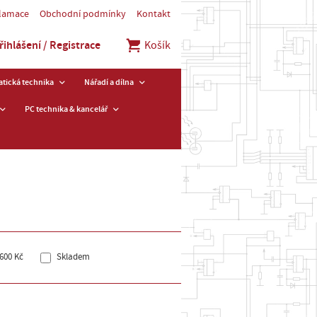
klamace
Obchodní podmínky
Kontakt
řihlášení / Registrace
Košík
tická technika
Nářadí a dílna
PC technika & kancelář
600 Kč
Skladem