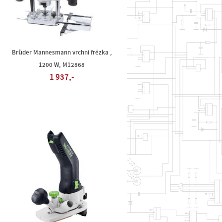
Brüder Mannesmann vrchní frézka ,
1200 W, M12868
1 937,-