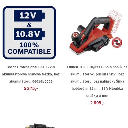
Bosch Professional GKF 12V-8
Einhell TE-PL 18/82 Li - Solo hoblík na
akumulátorová hranová frézka, bez
akumulátor vč. příslušenství, bez
akumulátoru, 06016B0002
akumulátoru, bez nabíječky Šířka
5 375,-
hoblování: 82 mm 18 V Hloubka
drážky: 8 mm
2 809,-