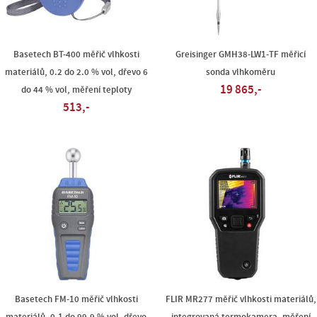
Basetech BT-400 měřič vlhkosti
Greisinger GMH38-LW1-TF měřicí
materiálů, 0.2 do 2.0 % vol, dřevo 6
sonda vlhkoměru
19 865,-
do 44 % vol, měření teploty
513,-
Basetech FM-10 měřič vlhkosti
FLIR MR277 měřič vlhkosti materiálů,