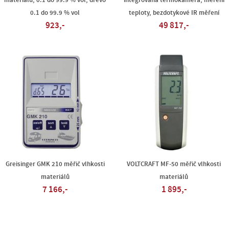
materiálů, 0.1 do 99.9 % vol, dřevo
integrovaná termokamera, měření
0.1 do 99.9 % vol
teploty, bezdotykové IR měření
923,-
49 817,-
Greisinger GMK 210 měřič vlhkosti
VOLTCRAFT MF-50 měřič vlhkosti
materiálů
materiálů
7 166,-
1 895,-