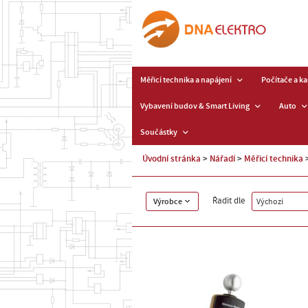
Měřicí technika a napájení
Počítače a k
Vybavení budov & Smart Living
Auto
Součástky
Úvodní stránka
Nářadí
Měřicí technika
Řadit dle
Výrobce
Výchozí