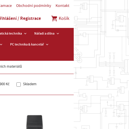
klamace
Obchodní podmínky
Kontakt
řihlášení / Registrace
Košík
tická technika
Nářadí a dílna
PC technika & kancelář
ních materiálů
900 Kč
Skladem