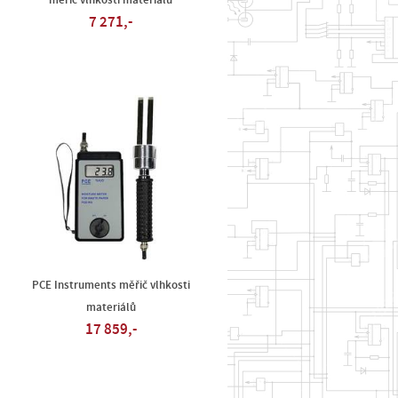
měřič vlhkosti materiálů
7 271,-
PCE Instruments měřič vlhkosti
materiálů
17 859,-