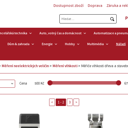
Dostupnost zboží
Doprava
Záruka a re
P
ancelářská technika
Auto, volný čas a domácnost
Automatizace a pneuma
Dům & zahrada
Energie
Hobby
Multimédia
Nářadí
Měření neelektrických veličin
Měření vlhkosti
Měřiče vlhkosti dřeva a staveb
Cena
500 Kč
67
<
1 - 2
3
>