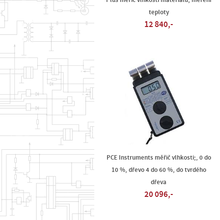
Plus měřič vlhkosti materiálů, měření
teploty
12 840,-
PCE Instruments měřič vlhkosti;, 0 do
10 %, dřevo 4 do 60 %, do tvrdého
dřeva
20 096,-