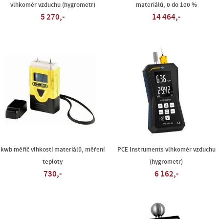
vlhkoměr vzduchu (hygrometr)
materiálů, 0 do 100 %
5 270,-
14 464,-
kwb měřič vlhkosti materiálů, měření
PCE Instruments vlhkoměr vzduchu
teploty
(hygrometr)
730,-
6 162,-