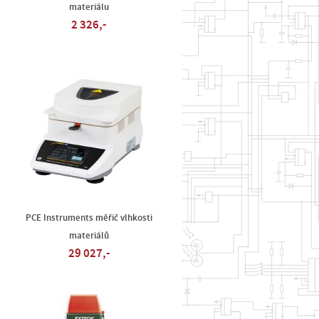
materiálu
2 326,-
PCE Instruments měřič vlhkosti
materiálů
29 027,-