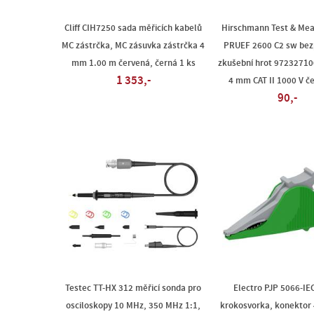
Cliff CIH7250 sada měřicích kabelů
Hirschmann Test & Me
MC zástrčka, MC zásuvka zástrčka 4
PRUEF 2600 C2 sw bez
mm 1.00 m červená, černá 1 ks
zkušební hrot 97232710
1 353,-
4 mm CAT II 1000 V če
90,-
Testec TT-HX 312 měřicí sonda pro
Electro PJP 5066-IE
osciloskopy 10 MHz, 350 MHz 1:1,
krokosvorka, konektor