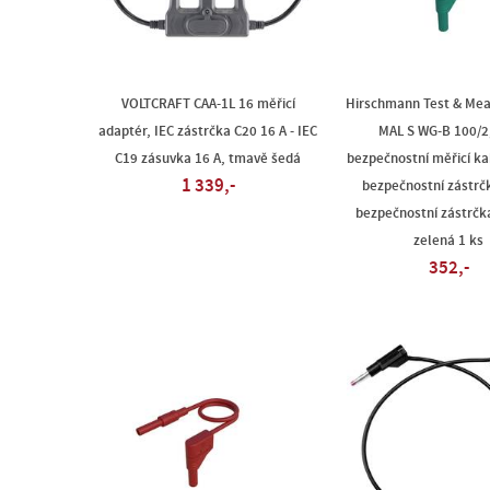
VOLTCRAFT CAA-1L 16 měřicí
Hirschmann Test & Me
adaptér, IEC zástrčka C20 16 A - IEC
MAL S WG-B 100/2
C19 zásuvka 16 A, tmavě šedá
bezpečnostní měřicí k
1 339,-
bezpečnostní zástr
bezpečnostní zástrčk
zelená 1 ks
352,-