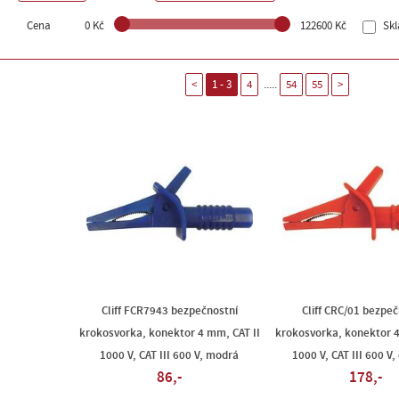
Cena
0 Kč
122600 Kč
Sk
.....
<
1 - 3
4
54
55
>
Cliff FCR7943 bezpečnostní
Cliff CRC/01 bezpeč
krokosvorka, konektor 4 mm, CAT II
krokosvorka, konektor 4
1000 V, CAT III 600 V, modrá
1000 V, CAT III 600 V
86,-
178,-