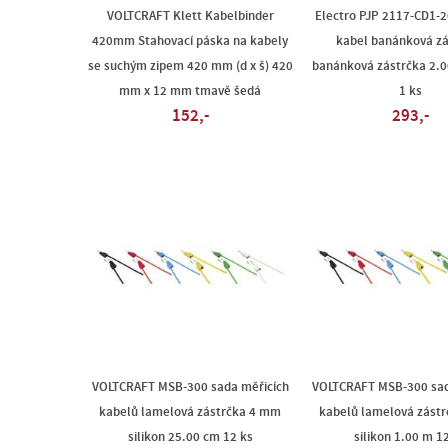
VOLTCRAFT Klett Kabelbinder
Electro PJP 2117-CD1-2
420mm Stahovací páska na kabely
kabel banánková zá
se suchým zipem 420 mm (d x š) 420
banánková zástrčka 2.0
mm x 12 mm tmavě šedá
1 ks
152,-
293,-
VOLTCRAFT MSB-300 sada měřicích
VOLTCRAFT MSB-300 sad
kabelů lamelová zástrčka 4 mm
kabelů lamelová zást
silikon 25.00 cm 12 ks
silikon 1.00 m 1