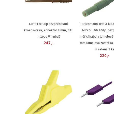
Cliff Croc Clip bezpečnostní
Hirschmann Test & Me
krokosvorka, konektor 4 mm, CAT
MLS SIL GG 200/1 bez
III 1000 V, hnědá
měřicí kabely lamelová
247,-
mm lamelová zástrčka
m zelená 1 k
220,-