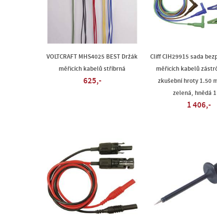
VOLTCRAFT MHS4025 BEST Držák
Cliff CIH29915 sada bez
měřicích kabelů stříbrná
měřicích kabelů zást
625,-
zkušební hroty 1.50 
zelená, hnědá 1
1 406,-