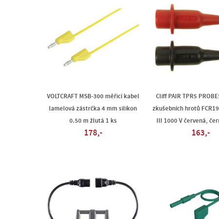
VOLTCRAFT MSB-300 měřicí kabel
Cliff PAIR TPR5 PROBE
lamelová zástrčka 4 mm silikon
zkušebních hrotů FCR1
0.50 m žlutá 1 ks
III 1000 V červená, če
178,-
163,-