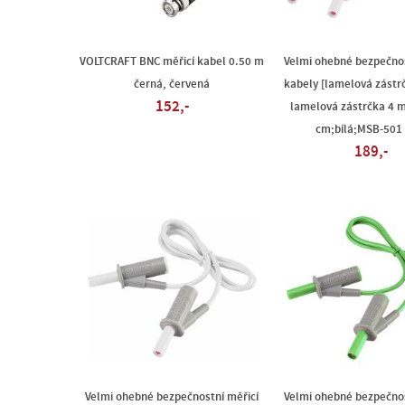
VOLTCRAFT BNC měřicí kabel 0.50 m
Velmi ohebné bezpečnos
černá, červená
kabely [lamelová zástr
152,-
lamelová zástrčka 4 
cm;bílá;MSB-501 
189,-
Velmi ohebné bezpečnostní měřicí
Velmi ohebné bezpečnos