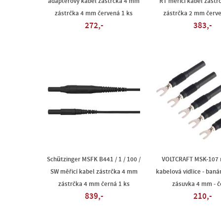
adaptérový kabel zástrčka 4 mm
RT měřicí kabel zást
zástrčka 4 mm červená 1 ks
zástrčka 2 mm červe
272,-
383,-
Schützinger MSFK B441 / 1 / 100 /
VOLTCRAFT MSK-107 
SW měřicí kabel zástrčka 4 mm
kabelová vidlice - ban
zástrčka 4 mm černá 1 ks
zásuvka 4 mm - č
839,-
210,-