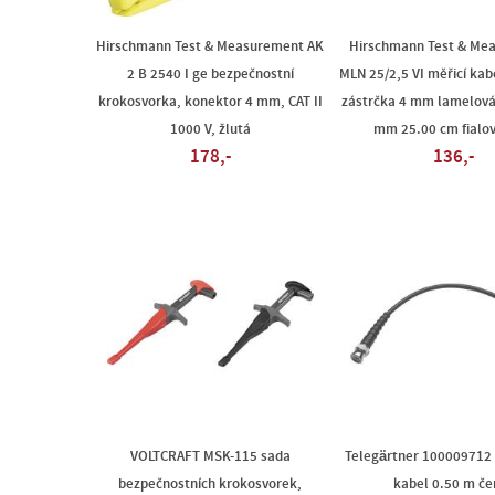
Hirschmann Test & Measurement AK
Hirschmann Test & Me
2 B 2540 I ge bezpečnostní
MLN 25/2,5 VI měřicí ka
krokosvorka, konektor 4 mm, CAT II
zástrčka 4 mm lamelová
1000 V, žlutá
mm 25.00 cm fialov
178,-
136,-
VOLTCRAFT MSK-115 sada
Telegärtner 100009712 
bezpečnostních krokosvorek,
kabel 0.50 m če