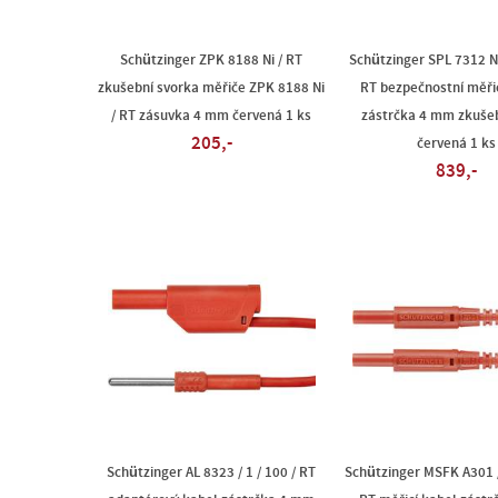
Schützinger ZPK 8188 Ni / RT
Schützinger SPL 7312 Ni 
zkušební svorka měřiče ZPK 8188 Ni
RT bezpečnostní měři
/ RT zásuvka 4 mm červená 1 ks
zástrčka 4 mm zkušeb
205,-
červená 1 ks
839,-
Schützinger AL 8323 / 1 / 100 / RT
Schützinger MSFK A301 / 