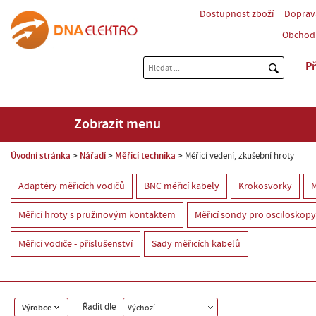
Dostupnost zboží
Doprav
Obchod
Př
Zobrazit menu
Úvodní stránka
Nářadí
Měřicí technika
Měřicí vedení, zkušební hroty
Adaptéry měřicích vodičů
BNC měřicí kabely
Krokosvorky
M
Měřicí hroty s pružinovým kontaktem
Měřicí sondy pro osciloskopy
Měřicí vodiče - příslušenství
Sady měřicích kabelů
Řadit dle
Výrobce
Výchozí