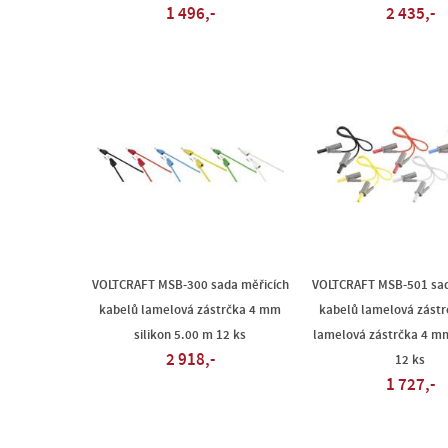
1 496,-
2 435,-
VOLTCRAFT MSB-300 sada měřicích
VOLTCRAFT MSB-501 sad
kabelů lamelová zástrčka 4 mm
kabelů lamelová zást
silikon 5.00 m 12 ks
lamelová zástrčka 4 m
2 918,-
12 ks
1 727,-