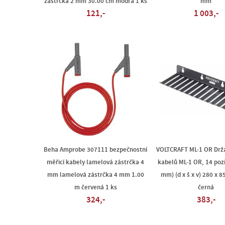
zástrčka 2 mm 30.00 cm modrá 1 ks
mm
121,-
1 003,-
Beha Amprobe 307111 bezpečnostní
VOLTCRAFT ML-1 OR Držá
měřicí kabely lamelová zástrčka 4
kabelů ML-1 OR, 14 pozi
mm lamelová zástrčka 4 mm 1.00
mm) (d x š x v) 280 x 
m červená 1 ks
černá
324,-
383,-