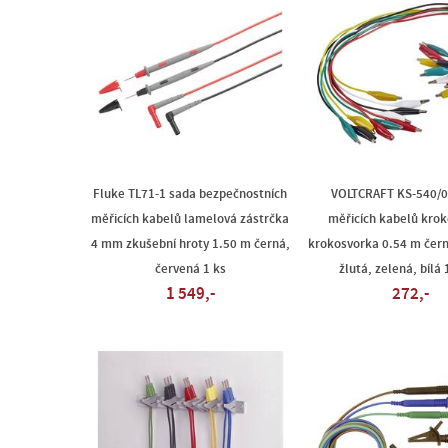
Fluke TL71-1 sada bezpečnostních
VOLTCRAFT KS-540/0
měřicích kabelů lamelová zástrčka
měřicích kabelů kro
4 mm zkušební hroty 1.50 m černá,
krokosvorka 0.54 m čern
červená 1 ks
žlutá, zelená, bílá
1 549,-
272,-