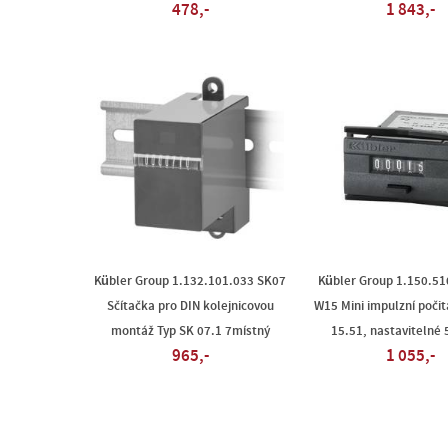
478,-
1 843,-
Kübler Group 1.132.101.033 SK07
Kübler Group 1.150.51
Sčítačka pro DIN kolejnicovou
W15 Mini impulzní počit
montáž Typ SK 07.1 7místný
15.51, nastavitelné
965,-
1 055,-