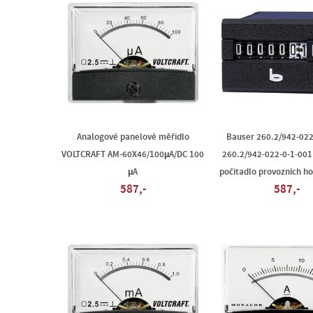
Analogové panelové měřidlo
Bauser 260.2/942-022
VOLTCRAFT AM-60X46/100µA/DC 100
260.2/942-022-0-1-001
µA
počitadlo provozních ho
587,-
587,-