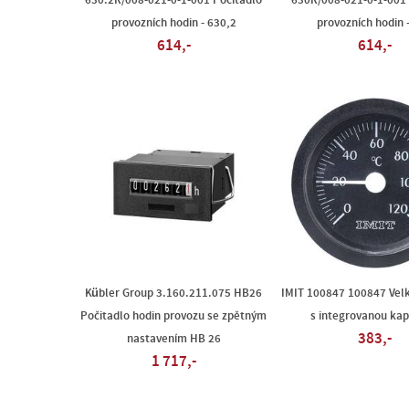
630.2R/008-021-0-1-001 Počitadlo
630R/008-021-0-1-001 
provozních hodin - 630,2
provozních hodin 
614,-
614,-
Kübler Group 3.160.211.075 HB26
IMIT 100847 100847 Vel
Počitadlo hodin provozu se zpětným
s integrovanou kap
383,-
nastavením HB 26
1 717,-