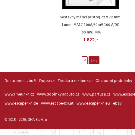
Vestavný měřicí přístroj 72 x 72 mm
Lumel MA17 100A/60mV 100 A/DC
(60 mV) N/A
1 622,-
<
1 - 3
Dostupnost zboží
Doprava
Záruka a reklamace
Obchodní podmínky
www.Pneu4x4.cz
www.doplnkynaauto.cz
www.partusa.cz
www.escape
www.escape4x4.de
www.escape4x4.at
www.escape4x4.eu
ebay
© 2015 - 2026, DNA Elektro