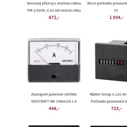
Vestavný přístroj s otočnou cívkou
Micro počitadlo provozn
PM-2/30UA, 0,03 mA otočná cívka
07
671,-
1 034,-
Analogové panelové měřidlo
Kübler Group 3.220.40
VOLTCRAFT AM-70X60/1A 1 A
Počítadlo provozních h
446,-
723,-