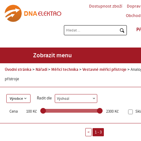
Dostupnost zboží
Doprav
Obchod
Př
Zobrazit menu
Úvodní stránka
Nářadí
Měřicí technika
Vestavné měřící přístroje
Analo
přístroje
Řadit dle
Výrobce
Výchozí
Cena
100 Kč
2300 Kč
Sk
<
1 - 3