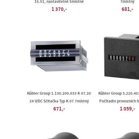
15.51, nastavitelné 5místné
7místný
1 370,-
681,-
Kübler Group 1.130.200.033 K 07.20
Kübler Group 3.220.40
24 V/DC Sčítačka Typ K 07 7místný
Počítadlo provozních h
671,-
1 059,-