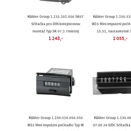
Kübler Group 1.132.101.056 SK07
Kübler Group 1.150.51
Sčítačka pro DIN kolejnicovou
W15 Mini impulzní počit
montáž Typ SK 07.1 7místný
15.51, nastavitelné
1 248,-
1 055,-
Kübler Group 1.150.510.056.550
Kübler Group 1.130.0
W15 Mini impulzní počitadlo Typ W
07.00 24 V/DC Sčítačka