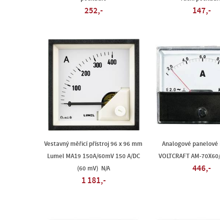
252,-
147,-
Vestavný měřicí přístroj 96 x 96 mm
Analogové panelové 
Lumel MA19 150A/60mV 150 A/DC
VOLTCRAFT AM-70X60/
446,-
(60 mV) N/A
1 181,-