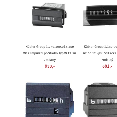
Kübler Group 1.740.500.013.550
Kübler Group 1.130.0
W17 Impulzní počitadlo Typ W 17.50
07.00 12 V/DC Sčítačka
7místný
7místný
933,-
681,-