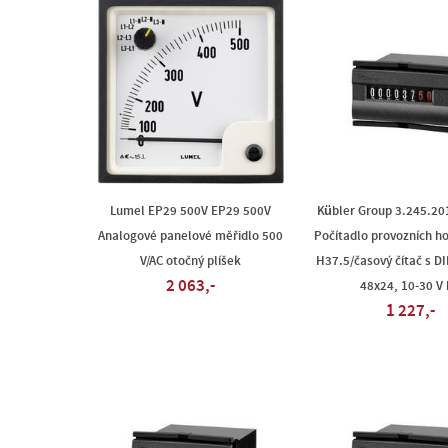
Lumel EP29 500V EP29 500V
Kübler Group 3.245.20
Analogové panelové měřidlo 500
Počítadlo provozních h
V/AC otočný plíšek
H37.5/časový čítač s D
2 063,-
48x24, 10-30 V
1 227,-