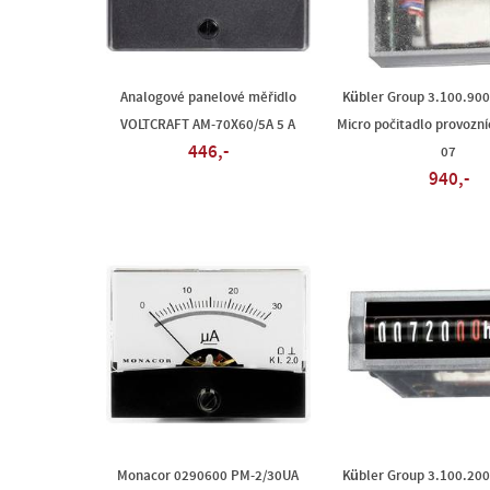
Analogové panelové měřidlo
Kübler Group 3.100.90
VOLTCRAFT AM-70X60/5A 5 A
Micro počitadlo provozn
446,-
07
940,-
Monacor 0290600 PM-2/30UA
Kübler Group 3.100.20