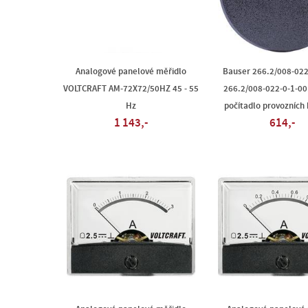
Analogové panelové měřidlo
Bauser 266.2/008-022
VOLTCRAFT AM-72X72/50HZ 45 - 55
266.2/008-022-0-1-00
Hz
počítadlo provozních 
1 143,-
614,-