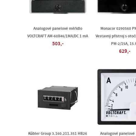
Analogové panelové měřidlo
Monacor 0290560 P
VOLTCRAFT AM-60X46/1MA/DC 1 mA
Vestavný přístroj s oto
503,-
PM-2/15A, 15 
629,-
Kübler Group 3.160.211.351 HB26
Analogové panelové 