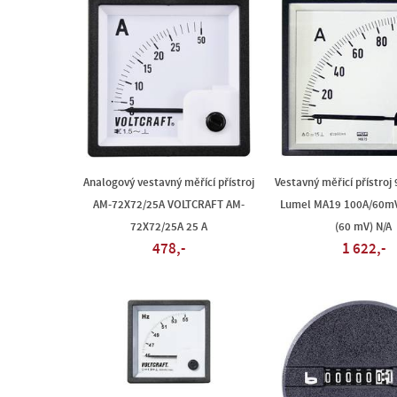
Analogový vestavný měřící přístroj
Vestavný měřicí přístroj
AM-72X72/25A VOLTCRAFT AM-
Lumel MA19 100A/60mV
72X72/25A 25 A
(60 mV) N/A
478,-
1 622,-