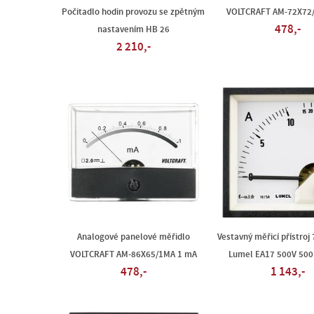
Počitadlo hodin provozu se zpětným
VOLTCRAFT AM-72X72/
478,-
nastavením HB 26
2 210,-
Analogové panelové měřidlo
Vestavný měřicí přístroj
VOLTCRAFT AM-86X65/1MA 1 mA
Lumel EA17 500V 500 
478,-
1 143,-