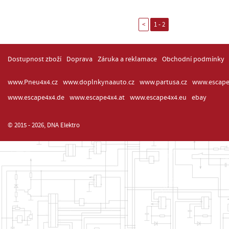
<
1 - 2
Dostupnost zboží
Doprava
Záruka a reklamace
Obchodní podmínky
www.Pneu4x4.cz
www.doplnkynaauto.cz
www.partusa.cz
www.escape
www.escape4x4.de
www.escape4x4.at
www.escape4x4.eu
ebay
© 2015 - 2026, DNA Elektro