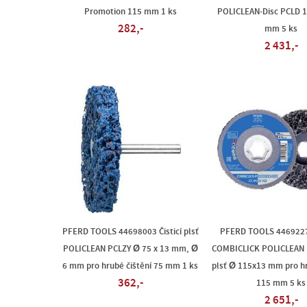
Promotion 115 mm 1 ks
POLICLEAN-Disc PCLD 1
282,-
mm 5 ks
2 431,-
PFERD TOOLS 44698003 Čisticí plsť
PFERD TOOLS 446922
POLICLEAN PCLZY Ø 75 x 13 mm, Ø
COMBICLICK POLICLEAN P
6 mm pro hrubé čištění 75 mm 1 ks
plsť Ø 115x13 mm pro hr
362,-
115 mm 5 ks
2 651,-