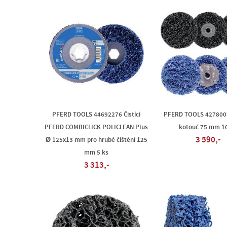
PFERD TOOLS 44692276 Čistící
PFERD TOOLS 42780076
PFERD COMBICLICK POLICLEAN Plus
kotouč 75 mm 10
3 590,-
Ø 125x13 mm pro hrubé čištění 125
mm 5 ks
3 313,-