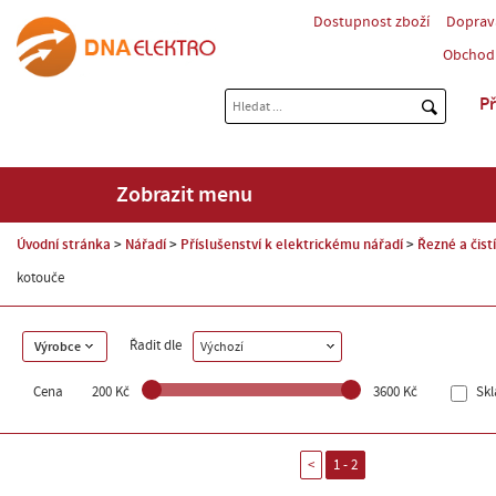
Dostupnost zboží
Doprav
Obchod
Př
Zobrazit menu
Úvodní stránka
Nářadí
Příslušenství k elektrickému nářadí
Řezné a čist
kotouče
Řadit dle
Výrobce
Výchozí
Cena
200 Kč
3600 Kč
Sk
<
1 - 2