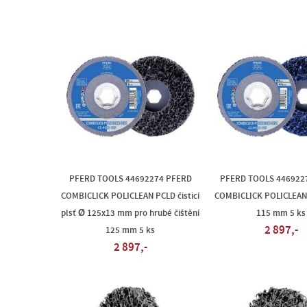
PFERD TOOLS 44692274 PFERD
PFERD TOOLS 446922
COMBICLICK POLICLEAN PCLD čisticí
COMBICLICK POLICLEAN
plsť Ø 125x13 mm pro hrubé čištění
115 mm 5 ks
2 897,-
125 mm 5 ks
2 897,-