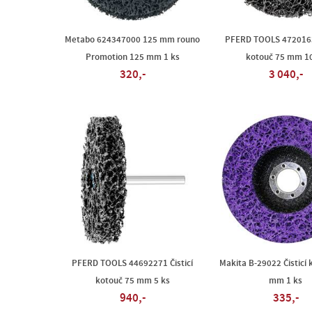
Metabo 624347000 125 mm rouno
PFERD TOOLS 47201633
Promotion 125 mm 1 ks
kotouč 75 mm 10
320,-
3 040,-
PFERD TOOLS 44692271 Čisticí
Makita B-29022 Čisticí 
kotouč 75 mm 5 ks
mm 1 ks
940,-
335,-