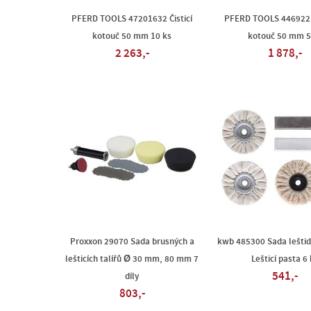
PFERD TOOLS 47201632 Čisticí
PFERD TOOLS 44692252
kotouč 50 mm 10 ks
kotouč 50 mm 5
2 263,-
1 878,-
Proxxon 29070 Sada brusných a
kwb 485300 Sada leštide
lešticích talířů Ø 30 mm, 80 mm 7
Lešticí pasta 6 
541,-
díly
803,-