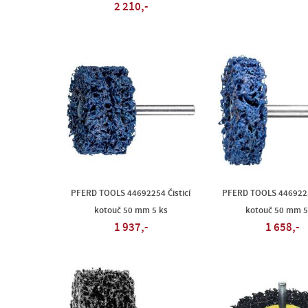
2 210,-
PFERD TOOLS 44692254 Čisticí
PFERD TOOLS 44692253
kotouč 50 mm 5 ks
kotouč 50 mm 5
1 937,-
1 658,-