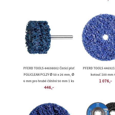
PFERD TOOLS 44698002 Čisticí plsť
PFERD TOOLS 44692101
POLICLEAN PCLZY Ø 50 x 26 mm, Ø
kotouč 100 mm 4
1 076,-
6 mm pro hrubé čištění 50 mm 1 ks
446,-