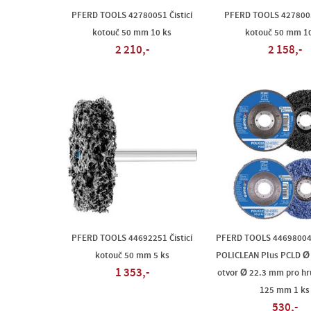
PFERD TOOLS 42780051 Čisticí
PFERD TOOLS 42780052
kotouč 50 mm 10 ks
kotouč 50 mm 10
2 210,-
2 158,-
PFERD TOOLS 44692251 Čisticí
PFERD TOOLS 44698004 Č
kotouč 50 mm 5 ks
POLICLEAN Plus PCLD Ø 
1 353,-
otvor Ø 22.3 mm pro hr
125 mm 1 ks
530,-