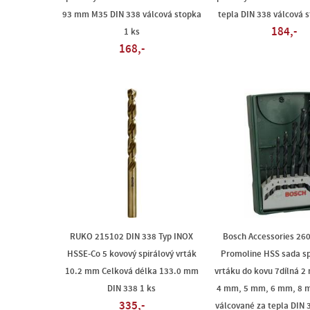
93 mm M35 DIN 338 válcová stopka
tepla DIN 338 válcová s
184,-
1 ks
168,-
RUKO 215102 DIN 338 Typ INOX
Bosch Accessories 26
HSSE-Co 5 kovový spirálový vrták
Promoline HSS sada sp
10.2 mm Celková délka 133.0 mm
vrtáku do kovu 7dílná 
DIN 338 1 ks
4 mm, 5 mm, 6 mm, 8 
335,-
válcované za tepla DIN 