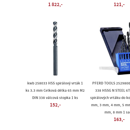
1 822,-
121,-
kwb 258033 HSS spirálový vrták 1
PFERD TOOLS 2529800
ks 3.3 mm Celková délka 65 mm M2
338 HSSG N STEEL 6T
DIN 338 válcová stopka 1 ks
spirálových vrtáku do ko
152,-
mm, 3 mm, 4 mm, 5 mm
mm, 8 mm 1 sa
163,-