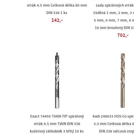
vrták 4.5 mm Celková délka 80 mm
sada spirálových vrták
DIN 338 1 ks
19dílná 1 mm, 2 mm, 3
142,-
5 mm, 6 mm, 7 mm, 8 
10 mm broušený DIN 33
702,-
Exact 74495 TIAIN-TIP spirálový
kwb 248633 HSS-Co spir
vrták 9.5 mm TiAIN DIN 338
3.3 mm Celková délka
kuželový záhlubník 3 břitý 10 ks
DIN 338 válcová sto