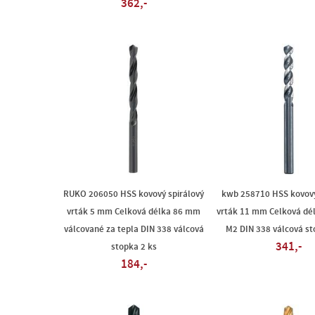
362,-
RUKO 206050 HSS kovový spirálový
kwb 258710 HSS kovový
vrták 5 mm Celková délka 86 mm
vrták 11 mm Celková d
válcované za tepla DIN 338 válcová
M2 DIN 338 válcová st
341,-
stopka 2 ks
184,-