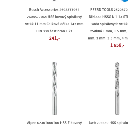
Bosch Accessories 2608577064
PFERD TOOLS 2520370
2608577064 HSS kovový spirálový
DIN 338 HSSG N 1-13 ST
vrták 11 mm Celková délka 142 mm
sada spirálových vrták
DIN 338 šestihran 1 ks
25dílná 1 mm, 1.5 mm,
241,-
mm, 3 mm, 3.5 mm, 4 m
1 658,-
Alpen 62301000100 HSS-E kovový
kwb 206630 HSS spirálo