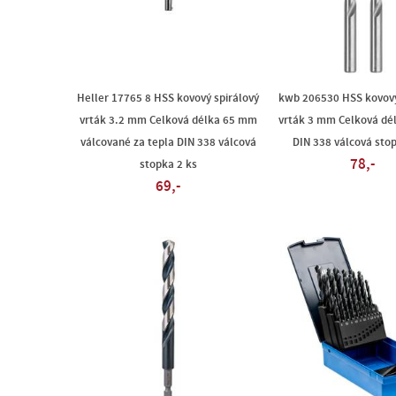
Heller 17765 8 HSS kovový spirálový
kwb 206530 HSS kovový
vrták 3.2 mm Celková délka 65 mm
vrták 3 mm Celková dé
válcované za tepla DIN 338 válcová
DIN 338 válcová sto
78,-
stopka 2 ks
69,-