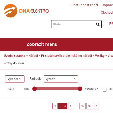
Dostupnost zboží
Doprav
Obchod
Př
Zobrazit menu
Úvodní stránka
Nářadí
Příslušenství k elektrickému nářadí
Vrtáky
Vrt
vrtáky do kovu
Řadit dle
Výrobce
Výchozí
Cena
0 Kč
125900 Kč
Sk
.....
<
1 - 3
4
95
96
>