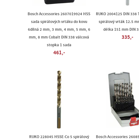
Bosch Accessories 2607019924 HSS
RUKO 2004125 DIN 338 
sada spirálových vrtáku do kovu
spirálový vrták 12.5 
6dílná 2 mm, 3 mm, 4 mm, 5 mm, 6
délka 151 mm DIN 3
335,-
mm, 8 mm Cobalt DIN 338 válcová
stopka 1 sada
461,-
RUKO 228045 HSSE-Co 5 spirálový
Bosch Accessories 2608