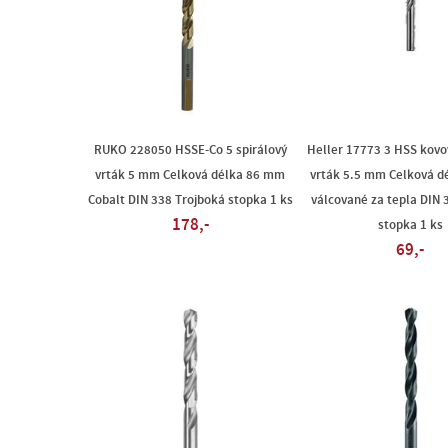
RUKO 228050 HSSE-Co 5 spirálový
Heller 17773 3 HSS kovo
vrták 5 mm Celková délka 86 mm
vrták 5.5 mm Celková d
Cobalt DIN 338 Trojboká stopka 1 ks
válcované za tepla DIN 
178,-
stopka 1 ks
69,-