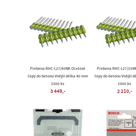
Prebena RHC-L27/40NK Ocelové
Prebena RHC-L27/25N
čepy do betonu Vnější délka 40 mm
čepy do betonu Vnější 
1000 ks
1000 ks
3 449,-
2 210,-