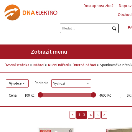
Dostupnost zboží
Doprav
Obchod
Př
Zobrazit menu
Úvodní stránka
Nářadí
Ruční nářadí
Úderné nářadí
Sponkovačka hřebí
Řadit dle
Výrobce
Výchozí
Cena
100 Kč
4600 Kč
Sk
<
1 - 3
4
5
>