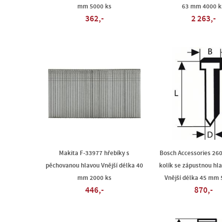
mm 5000 ks
63 mm 4000 k
362,-
2 263,-
Makita F-33977 hřebíky s
Bosch Accessories 26
pěchovanou hlavou Vnější délka 40
kolík se zápustnou hl
mm 2000 ks
Vnější délka 45 mm 
446,-
870,-