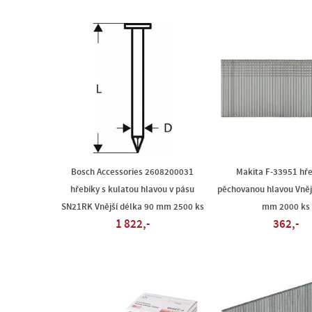
Bosch Accessories 2608200031
Makita F-33951 hře
hřebíky s kulatou hlavou v pásu
pěchovanou hlavou Vněj
SN21RK Vnější délka 90 mm 2500 ks
mm 2000 ks
1 822,-
362,-