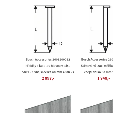
Bosch Accessories 2608200032
Bosch Accessories 26
hřebíky s kulatou hlavou v pásu
Stěnová větrací mříž
SN21RK Vnější délka 60 mm 4000 ks
Vnější délka 50 mm 
2 897,-
1 948,-