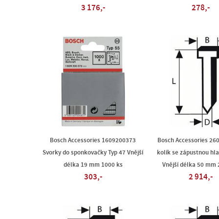
3 176,-
278,-
Bosch Accessories 1609200373
Bosch Accessories 26
Svorky do sponkovačky Typ 47 Vnější
kolík se zápustnou hl
délka 19 mm 1000 ks
Vnější délka 50 mm 
303,-
2 914,-