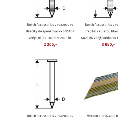
Bosch Accessories 2608200050
Bosch Accessories 26
Hřebíky do sponkovačky SN34DK
hřebíky s kulatou hlav
Vnější délka 100 mm 2000 ks
SN21RK Vnější délka 90
2 305,-
3 680,-
Bosch Accessories 2608200035
Metabo 630153000 hř