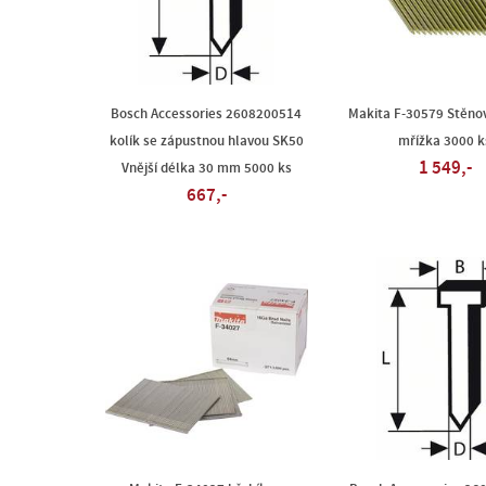
Bosch Accessories 2608200514
Makita F-30579 Stěnov
kolík se zápustnou hlavou SK50
mřížka 3000 k
1 549,-
Vnější délka 30 mm 5000 ks
667,-