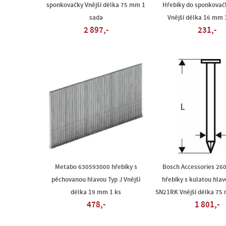
sponkovačky Vnější délka 75 mm 1
Hřebíky do sponkovač
sada
Vnější délka 16 mm 
2 897,-
231,-
Metabo 630593000 hřebíky s
Bosch Accessories 26
pěchovanou hlavou Typ J Vnější
hřebíky s kulatou hlav
délka 19 mm 1 ks
SN21RK Vnější délka 75
478,-
1 801,-