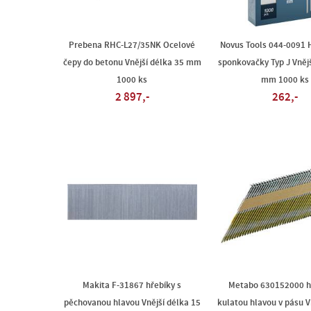
Prebena RHC-L27/35NK Ocelové
Novus Tools 044-0091 
čepy do betonu Vnější délka 35 mm
sponkovačky Typ J Vnějš
1000 ks
mm 1000 ks
2 897,-
262,-
Makita F-31867 hřebíky s
Metabo 630152000 hř
pěchovanou hlavou Vnější délka 15
kulatou hlavou v pásu V