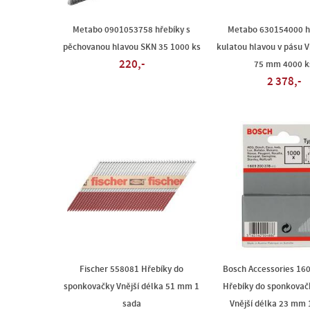
Metabo 0901053758 hřebíky s
Metabo 630154000 hř
pěchovanou hlavou SKN 35 1000 ks
kulatou hlavou v pásu V
220,-
75 mm 4000 k
2 378,-
Fischer 558081 Hřebíky do
Bosch Accessories 16
sponkovačky Vnější délka 51 mm 1
Hřebíky do sponkovač
sada
Vnější délka 23 mm 