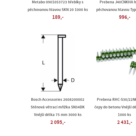
Metabo 0901053723 hřebíky s
Prebena J40CNKHA hř
pěchovanou hlavou SKN 20 1000 ks
pěchovanou hlavou Typ
189,-
996,-
Bosch Accessories 2608200002
Prebena RHC-S30/22N
Stěnová větrací mřížka SN34DK
čepy do betonu Vnější 
Vnější délka 75 mm 3000 ks
1000 ks
2 095,-
2 431,-