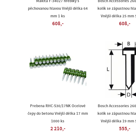
Makita F-34027 hřebíky s
Bosch Accessories 26
pěchovanou hlavou Vnější délka 64
kolík se zápustnou hl
mm 1 ks
Vnější délka 25 mm 
608,-
608,-
Prebena RHC-S30/17NK Ocelové
Bosch Accessories 26
čepy do betonu Vnější délka 17 mm
kolík se zápustnou hl
1000 ks
Vnější délka 19 mm 
2 210,-
555,-