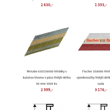
2 630,-
1 353,-
Metabo 630156000 hřebíky s
Fischer 558080 Hře
kulatou hlavou v pásu Vnější délka
sponkovačky Vnější dél
90 mm 3000 ks
sada
2 599,-
3 176,-