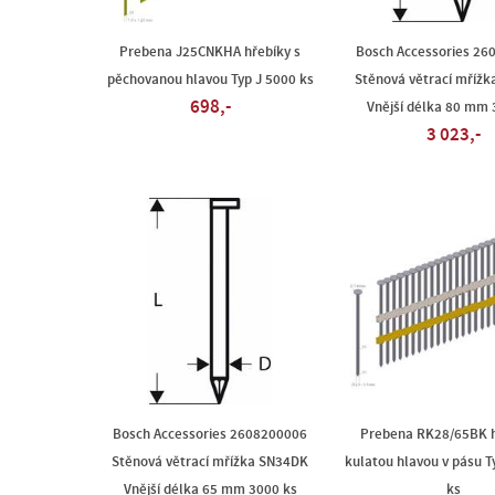
Prebena J25CNKHA hřebíky s
Bosch Accessories 26
pěchovanou hlavou Typ J 5000 ks
Stěnová větrací mříž
698,-
Vnější délka 80 mm 
3 023,-
Bosch Accessories 2608200006
Prebena RK28/65BK h
Stěnová větrací mřížka SN34DK
kulatou hlavou v pásu 
Vnější délka 65 mm 3000 ks
ks