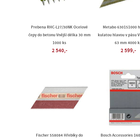
Prebena RHC-L27/30NK Ocelové
Metabo 630151000 hř
čepy do betonu Vnější délka 30 mm
kulatou hlavou v pásu V
1000 ks
63 mm 4000 k
2 540,-
2 599,-
Fischer 558084 Hřebíky do
Bosch Accessories 16