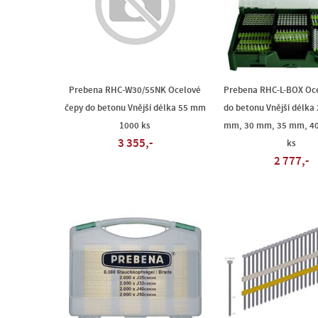
Prebena RHC-W30/55NK Ocelové
Prebena RHC-L-BOX Oce
čepy do betonu Vnější délka 55 mm
do betonu Vnější délka
1000 ks
mm, 30 mm, 35 mm, 4
3 355,-
ks
2 777,-