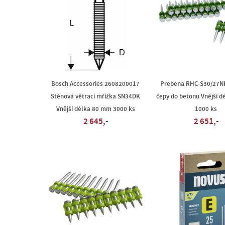
Bosch Accessories 2608200017
Prebena RHC-S30/27N
Stěnová větrací mřížka SN34DK
čepy do betonu Vnější 
Vnější délka 80 mm 3000 ks
1000 ks
2 645,-
2 651,-