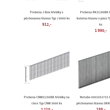
Prebena J-Box hřebíky s
Prebena RK31/90BK h
pěchovanou hlavou Typ J 8000 ks
kulatou hlavou v pásu 
912,-
ks
1 990,-
Prebena CNW31/90BK hřebíky na
Metabo 0901053715 h
cívce Typ CNW 3600 ks
pěchovanou hlavou SKN 
2 210,-
189,-