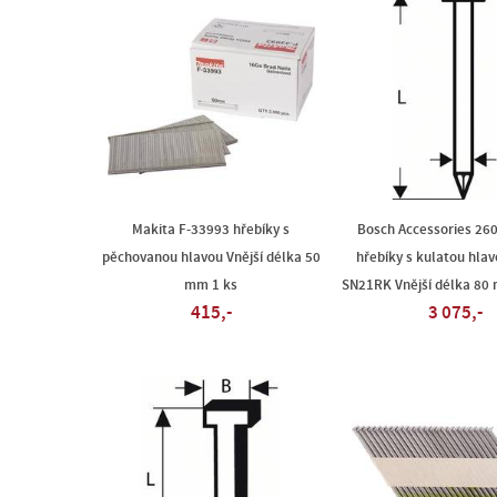
Makita F-33993 hřebíky s
Bosch Accessories 26
pěchovanou hlavou Vnější délka 50
hřebíky s kulatou hlav
mm 1 ks
SN21RK Vnější délka 80
415,-
3 075,-