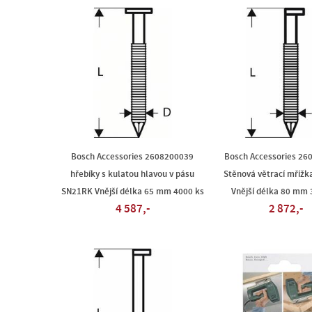
Bosch Accessories 2608200039
Bosch Accessories 26
hřebíky s kulatou hlavou v pásu
Stěnová větrací mříž
SN21RK Vnější délka 65 mm 4000 ks
Vnější délka 80 mm 
4 587,-
2 872,-