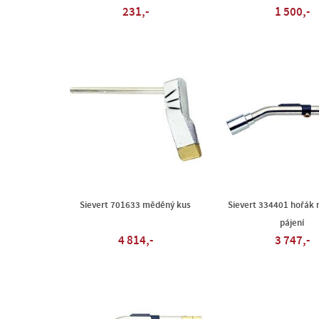
231,-
1 500,-
Sievert 701633 měděný kus
Sievert 334401 hořák
pájení
4 814,-
3 747,-