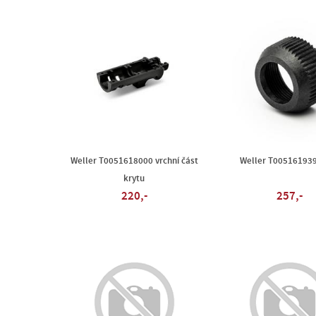
Weller T0051618000 vrchní část
Weller T00516193
krytu
220,-
257,-