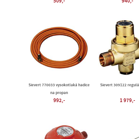
509,-
940,-
Sievert 770033 vysokotlaká hadice
Sievert 309122 regulá
na propan
992,-
1 979,-