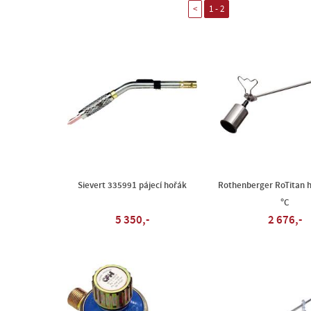
<
1 - 2
Sievert 335991 pájecí hořák
Rothenberger RoTitan 
°C
5 350,-
2 676,-