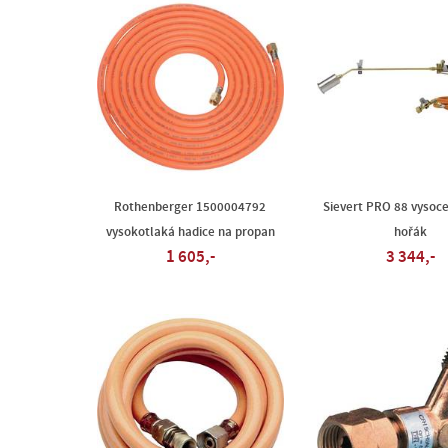
Rothenberger 1500004792
Sievert PRO 88 vysoc
vysokotlaká hadice na propan
hořák
1 605,-
3 344,-