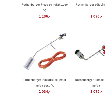
Rothenberger Piezo 60 hořák 1060
Rothenberger pájecí 
°C
1 286,-
1 070,-
Rothenberger Industrial 030958E
Rothenberger Romaxi
hořák 1060 °C
hořák
1 034,-
3 075,-