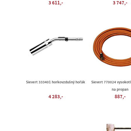
3 611,-
3 747,-
Sievert 333401 horkovzdušný hořák
Sievert 770024 vysokot
na propan
4 283,-
887,-