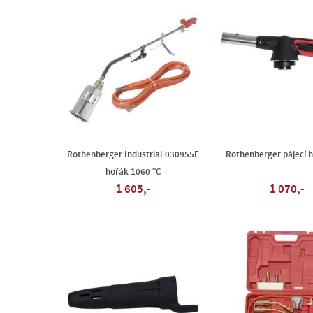
Rothenberger Industrial 030955E
Rothenberger pájecí 
hořák 1060 °C
1 605,-
1 070,-