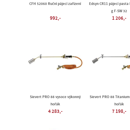
CFH 52060 Ruční pájecí zařízení
Edsyn CR11 pájecí pasta
g F-SW 32
992,-
1 206,-
Sievert PRO 88 vysoce výkonný
Sievert PRO 88 Titanium
hořák
hořák
4 283,-
7 198,-