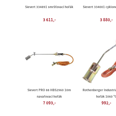
Sievert 334891 smršťovací hořák
Sievert 334001 cyklon
3 611,-
3 880,-
Sievert PRO 88 HBS2960 10m
Rothenberger Industri
navařovací hořák
hořák 1060 °
7 093,-
992,-