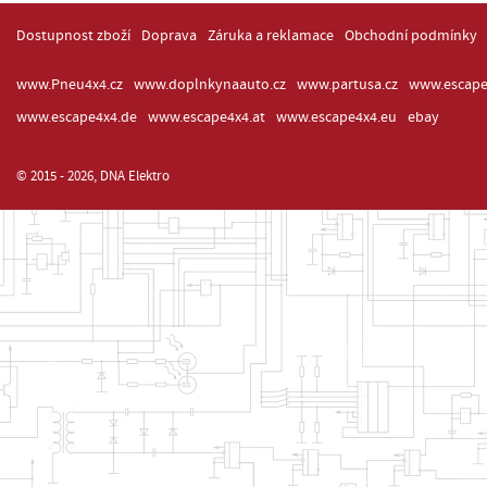
Dostupnost zboží
Doprava
Záruka a reklamace
Obchodní podmínky
www.Pneu4x4.cz
www.doplnkynaauto.cz
www.partusa.cz
www.escape
www.escape4x4.de
www.escape4x4.at
www.escape4x4.eu
ebay
© 2015 - 2026, DNA Elektro