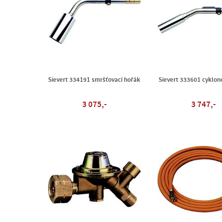
Sievert 334191 smršťovací hořák
Sievert 333601 cyklon
3 075,-
3 747,-