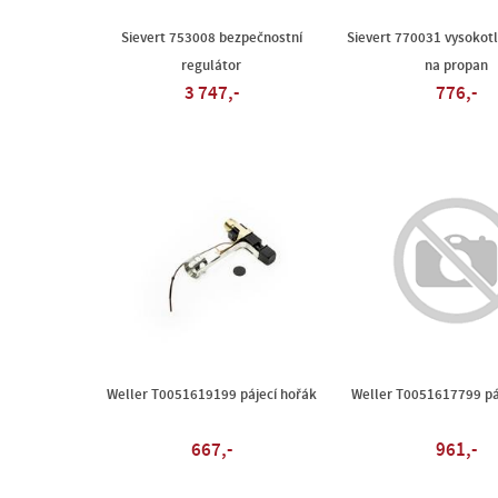
Sievert 753008 bezpečnostní
Sievert 770031 vysokot
regulátor
na propan
3 747,-
776,-
Weller T0051619199 pájecí hořák
Weller T0051617799 pá
667,-
961,-