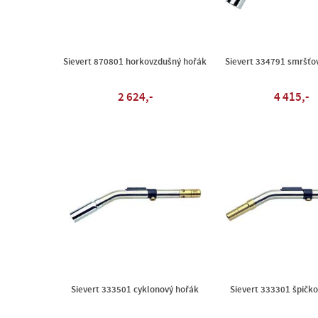
Sievert 870801 horkovzdušný hořák
Sievert 334791 smršťo
2 624,-
4 415,-
Sievert 333501 cyklonový hořák
Sievert 333301 špičk