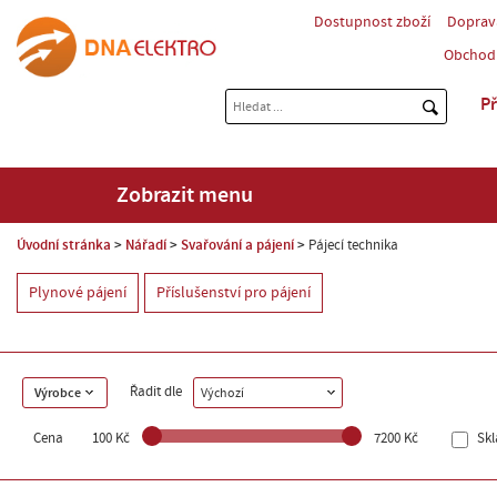
Dostupnost zboží
Doprav
Obchod
Př
Zobrazit menu
Úvodní stránka
Nářadí
Svařování a pájení
Pájecí technika
Plynové pájení
Příslušenství pro pájení
Řadit dle
Výrobce
Výchozí
Cena
100 Kč
7200 Kč
Sk