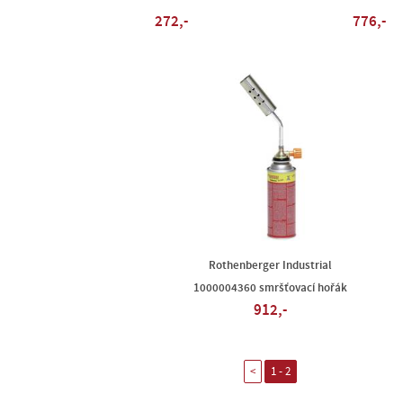
272,-
776,-
Rothenberger Industrial
1000004360 smršťovací hořák
912,-
<
1 - 2