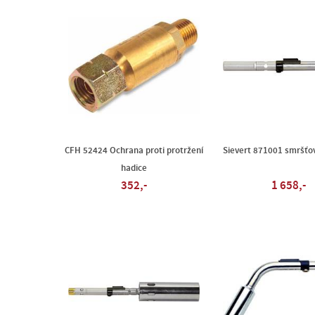
CFH 52424 Ochrana proti protržení
Sievert 871001 smršťo
hadice
352,-
1 658,-