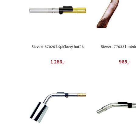
Sievert 870201 špičkový hořák
Sievert 770331 měd
1 286,-
965,-