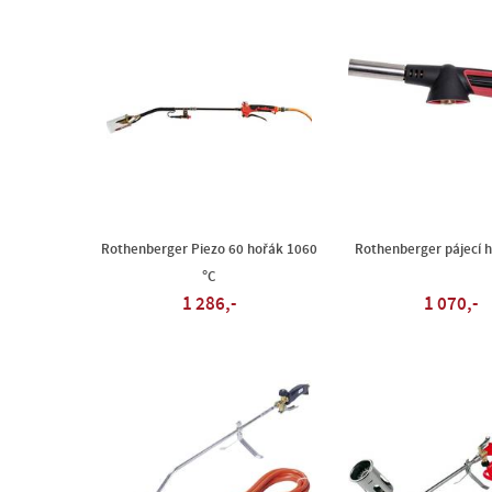
Rothenberger Piezo 60 hořák 1060
Rothenberger pájecí 
°C
1 286,-
1 070,-