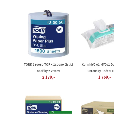
TORK 130050 TORK 130050 čisticí
Kern MYC-01 MYC01 De
hadříky 2 vrstev
ubrousky Počet: 1
2 179,-
1 769,-