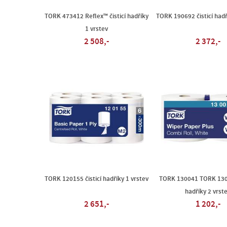
TORK 473412 Reflex™ čisticí hadříky
TORK 190692 čisticí hadř
1 vrstev
2 508,-
2 372,-
TORK 120155 čisticí hadříky 1 vrstev
TORK 130041 TORK 1300
hadříky 2 vrst
2 651,-
1 202,-