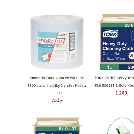
Kimberly Clark 7300 WYPALL L20
TORK Čistící utěrky To
7300 čisticí hadříky 2 vrstev Počet:
530 530137-1 Role Poč
1 269,-
500 ks
751,-