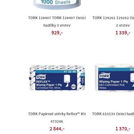
TORK 128407 TORK 128407 čisticí
TORK 129262 129262 čist
hadříky 3 vrstev
2 vrstev
929,-
1 339,-
TORK Papírové utěrky Reflex™ M3
TORK 610133 čisticí hadř
473246
2 844,-
1 370,-