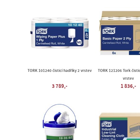
TORK 101240 čisticí hadříky 2 vrstev
TORK 121206 Tork čistic
vrstev
3 789,-
1 836,-