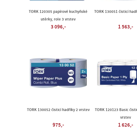
TORK 120305 papírové kuchyňské
TORK 130051 čisticí hadř
utěrky, role 3 vrstev
3 096,-
1 563,-
TORK 130052 čisticí hadříky 2 vrstev
TORK 120123 Basic čistic
vrstev
975,-
1 626,-