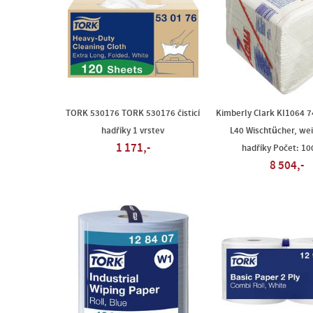
TORK 530176 TORK 530176 čisticí
Kimberly Clark KI1064 
hadříky 1 vrstev
L40 Wischtücher, weiß
1 171,-
hadříky Počet: 10
8 504,-