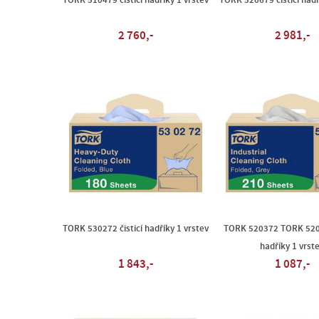
TORK 510479 čisticí hadříky 1 vrstev
TORK 520679 čisticí hadř
2 760,-
2 981,-
TORK 530272 čisticí hadříky 1 vrstev
TORK 520372 TORK 5203
hadříky 1 vrst
1 843,-
1 087,-