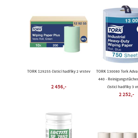
TORK 129255 čisticí hadříky 2 vrstev
TORK 130080 Tork Adva
440 - Reinigungstüche
2 456,-
čisticí hadříky 3 v
2 252,-