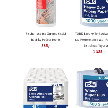
Fischer 567456 Xtreme čisticí
TORK 130070 Tork Adva
hadříky Počet: 100 ks
430 Performance W1 - P
335,-
čisticí hadříky 2 v
1 385,-