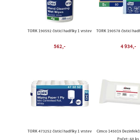
TORK 190592 čisticí hadříky 1 vrstev
TORK 190578 čisticí hadř
562,-
4 934,-
TORK 473252 čisticí hadříky 1 vrstev
Cimco 145019 Dezinfekč
Počet: 60 ks