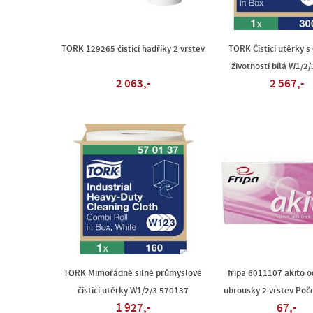
TORK 129265 čisticí hadříky 2 vrstev
TORK Čisticí utěrky s
životností bílá W1/2
2 063,-
2 567,-
TORK Mimořádně silné průmyslové
fripa 6011107 akito o
čisticí utěrky W1/2/3 570137
ubrousky 2 vrstev Poče
1 927,-
67,-