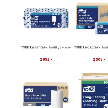
TORK 128207 čisticí hadříky 2 vrstev
TORK 130082 čisticí hadř
2 981,-
2 508,-