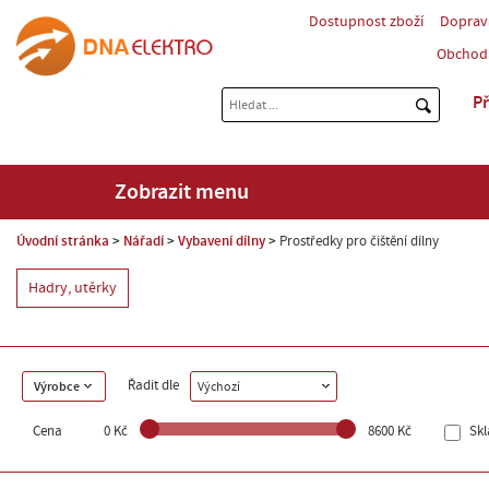
Dostupnost zboží
Doprav
Obchod
Př
Zobrazit menu
Úvodní stránka
Nářadí
Vybavení dílny
Prostředky pro čištění dílny
Hadry, utěrky
Řadit dle
Výrobce
Výchozí
Cena
0 Kč
8600 Kč
Sk