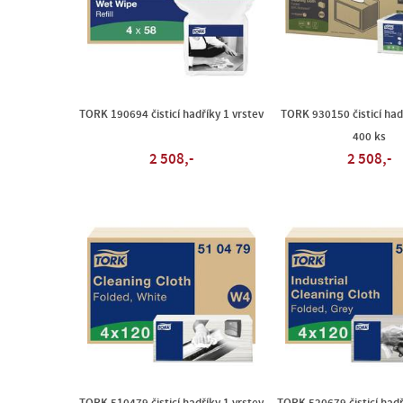
TORK 190694 čisticí hadříky 1 vrstev
TORK 930150 čisticí had
400 ks
2 508,-
2 508,-