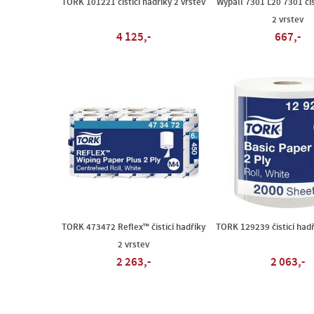
TORK 101221 čisticí hadříky 2 vrstev
Wypall 7301 L20 7301 čis
2 vrstev
4 125,-
667,-
TORK 473472 Reflex™ čisticí hadříky
TORK 129239 čisticí hadř
2 vrstev
2 263,-
2 063,-