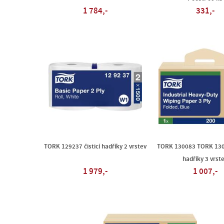
1 784,-
331,-
TORK 129237 čisticí hadříky 2 vrstev
TORK 130083 TORK 1300
hadříky 3 vrst
1 979,-
1 007,-