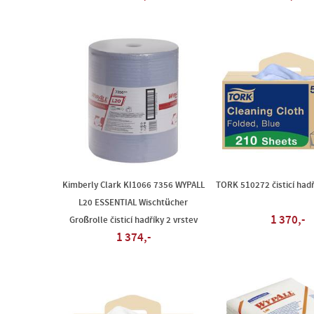
Kimberly Clark KI1066 7356 WYPALL
TORK 510272 čisticí hadř
L20 ESSENTIAL Wischtücher
1 370,-
Großrolle čisticí hadříky 2 vrstev
1 374,-