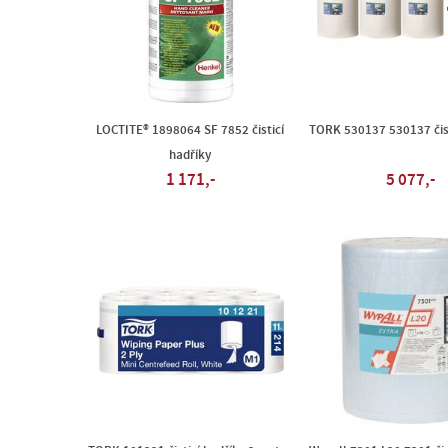
LOCTITE® 1898064 SF 7852 čisticí
TORK 530137 530137 čist
hadříky
1 171,-
5 077,-