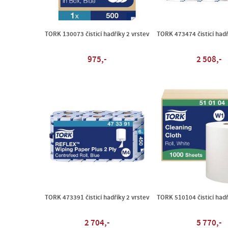
TORK 130073 čisticí hadříky 2 vrstev
TORK 473474 čisticí hadř
975,-
2 508,-
TORK 473391 čisticí hadříky 2 vrstev
TORK 510104 čisticí hadř
2 704,-
5 770,-