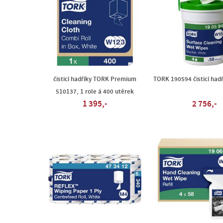
čisticí hadříky TORK Premium
TORK 190594 čisticí hadř
510137, 1 role á 400 utěrek
1 395,-
2 756,-