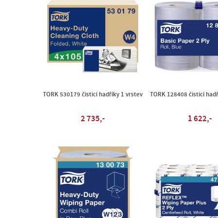
TORK 530179 čisticí hadříky 1 vrstev
TORK 128408 čisticí hadř
2 735,-
1 622,-