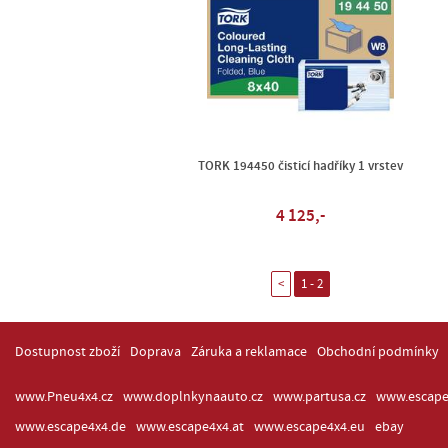
TORK 194450 čisticí hadříky 1 vrstev
4 125,-
<
1 - 2
Dostupnost zboží
Doprava
Záruka a reklamace
Obchodní podmínky
www.Pneu4x4.cz
www.doplnkynaauto.cz
www.partusa.cz
www.escape
www.escape4x4.de
www.escape4x4.at
www.escape4x4.eu
ebay