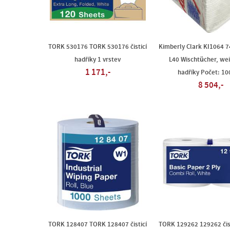
TORK 530176 TORK 530176 čisticí
Kimberly Clark KI1064 
hadříky 1 vrstev
L40 Wischtücher, weiß
1 171,-
hadříky Počet: 10
8 504,-
TORK 128407 TORK 128407 čisticí
TORK 129262 129262 čist