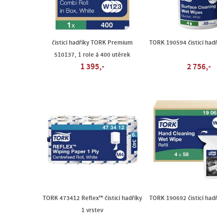
čisticí hadříky TORK Premium
TORK 190594 čisticí hadř
510137, 1 role á 400 utěrek
1 395,-
2 756,-
TORK 473412 Reflex™ čisticí hadříky
TORK 190692 čisticí hadř
1 vrstev