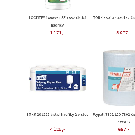
LOCTITE® 1898064 SF 7852 čisticí
TORK 530137 530137 čist
hadříky
1 171,-
5 077,-
TORK 101221 čisticí hadříky 2 vrstev
Wypall 7301 L20 7301 čis
2 vrstev
4 125,-
667,-