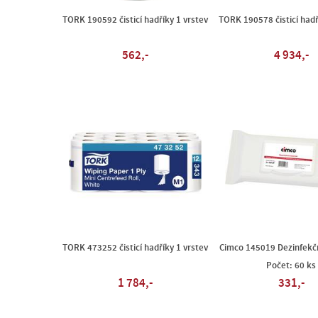
TORK 190592 čisticí hadříky 1 vrstev
TORK 190578 čisticí hadř
562,-
4 934,-
TORK 473252 čisticí hadříky 1 vrstev
Cimco 145019 Dezinfekč
Počet: 60 ks
1 784,-
331,-