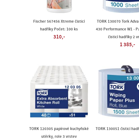
Fischer 567456 Xtreme čisticí
TORK 130070 Tork Adva
hadříky Počet: 100 ks
430 Performance W1 - P
310,-
čisticí hadříky 2 v
1 385,-
TORK 120305 papírové kuchyňské
TORK 130051 čisticí hadř
utěrky, role 3 vrstev