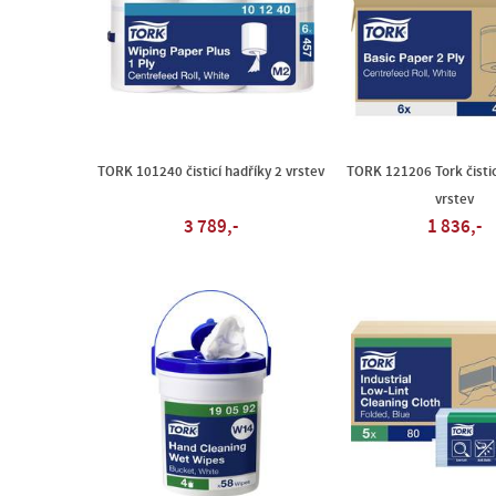
TORK 101240 čisticí hadříky 2 vrstev
TORK 121206 Tork čistic
vrstev
3 789,-
1 836,-