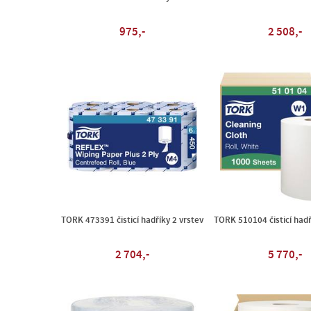
975,-
2 508,-
TORK 473391 čisticí hadříky 2 vrstev
TORK 510104 čisticí hadř
2 704,-
5 770,-