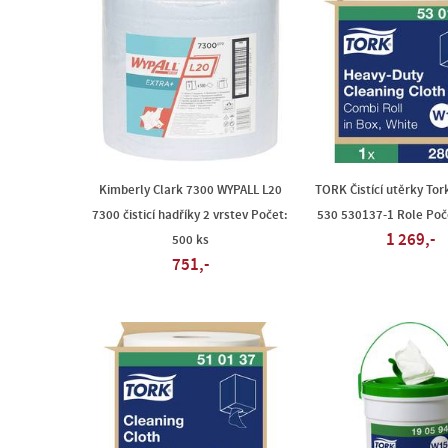
Kimberly Clark 7300 WYPALL L20
TORK Čistící utěrky To
7300 čisticí hadříky 2 vrstev Počet:
530 530137-1 Role Poč
1 269,-
500 ks
751,-