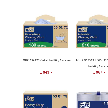
TORK 530272 čisticí hadříky 1 vrstev
TORK 520372 TORK 5203
hadříky 1 vrst
1 843,-
1 087,-