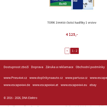
TORK 194450 čisticí hadříky 1 vrstev
4 125,-
<
1 - 2
Dostupnost zboží
Doprava
Záruka a reklamace
Obchodní podmínky
www.Pneu4x4.cz
www.doplnkynaauto.cz
www.partusa.cz
www.escape
www.escape4x4.de
www.escape4x4.at
www.escape4x4.eu
ebay
© 2015 - 2026, DNA Elektro