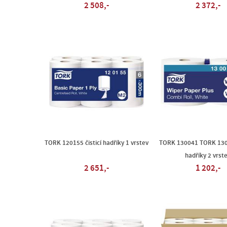
2 508,-
2 372,-
TORK 120155 čisticí hadříky 1 vrstev
TORK 130041 TORK 1300
hadříky 2 vrst
2 651,-
1 202,-