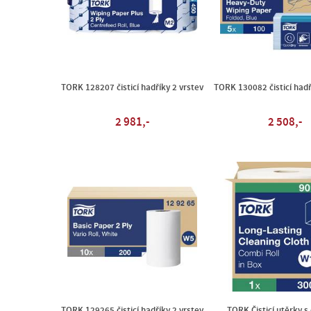
TORK 128207 čisticí hadříky 2 vrstev
TORK 130082 čisticí hadř
2 981,-
2 508,-
TORK 129265 čisticí hadříky 2 vrstev
TORK Čisticí utěrky s