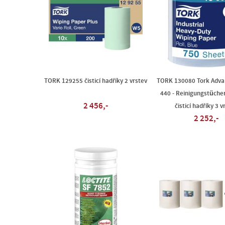
TORK 129255 čisticí hadříky 2 vrstev
TORK 130080 Tork Adva
440 - Reinigungstüche
2 456,-
čisticí hadříky 3 v
2 252,-