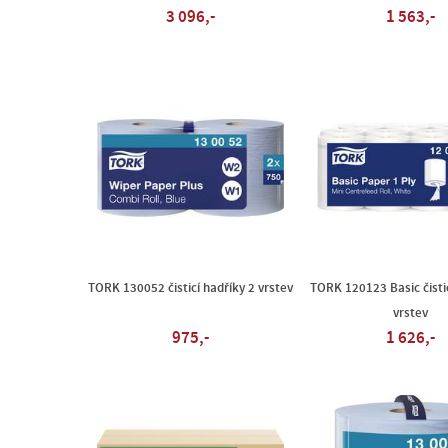
3 096,-
1 563,-
TORK 130052 čisticí hadříky 2 vrstev
TORK 120123 Basic čistic
vrstev
975,-
1 626,-