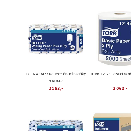
TORK 473472 Reflex™ čisticí hadříky
TORK 129239 čisticí hadř
2 vrstev
2 263,-
2 063,-