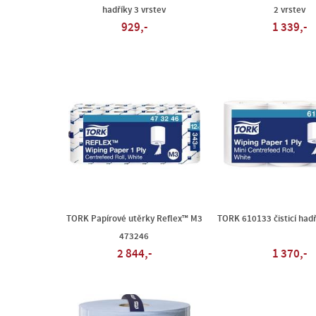
hadříky 3 vrstev
2 vrstev
929,-
1 339,-
TORK Papírové utěrky Reflex™ M3
TORK 610133 čisticí hadř
473246
2 844,-
1 370,-