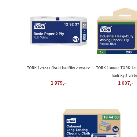
TORK 129237 čisticí hadříky 2 vrstev
TORK 130083 TORK 1300
hadříky 3 vrst
1 979,-
1 007,-