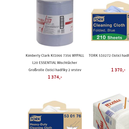
Kimberly Clark KI1066 7356 WYPALL
TORK 510272 čisticí hadř
L20 ESSENTIAL Wischtücher
1 370,-
Großrolle čisticí hadříky 2 vrstev
1 374,-