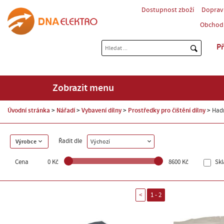
Dostupnost zboží
Doprav
Obchod
Př
Zobrazit menu
Úvodní stránka
Nářadí
Vybavení dílny
Prostředky pro čištění dílny
Hadr
Řadit dle
Výrobce
Výchozí
Cena
0 Kč
8600 Kč
Sk
<
1 - 2