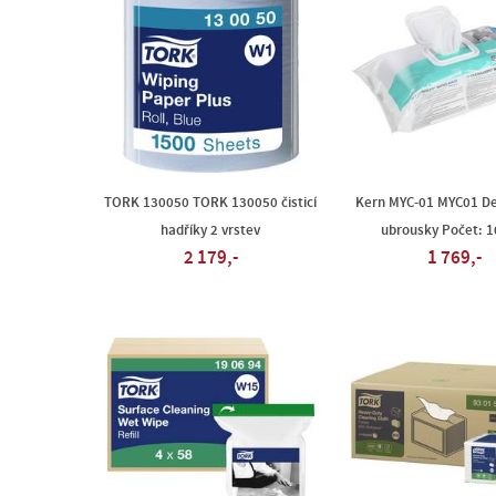
TORK 130050 TORK 130050 čisticí
Kern MYC-01 MYC01 De
hadříky 2 vrstev
ubrousky Počet: 1
2 179,-
1 769,-