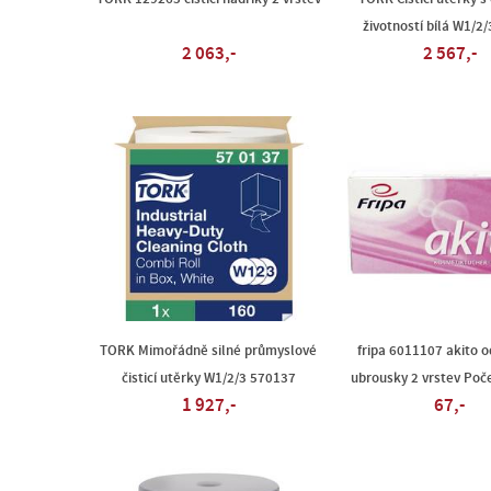
životností bílá W1/2
2 063,-
2 567,-
TORK Mimořádně silné průmyslové
fripa 6011107 akito o
čisticí utěrky W1/2/3 570137
ubrousky 2 vrstev Poče
1 927,-
67,-