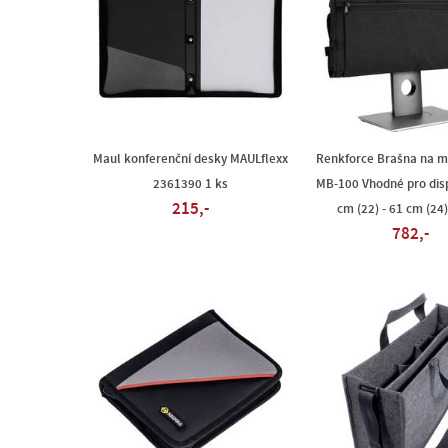
Maul konferenční desky MAULflexx
Renkforce Brašna na m
2361390 1 ks
MB-100 Vhodné pro disp
215,-
cm (22) - 61 cm (24
782,-