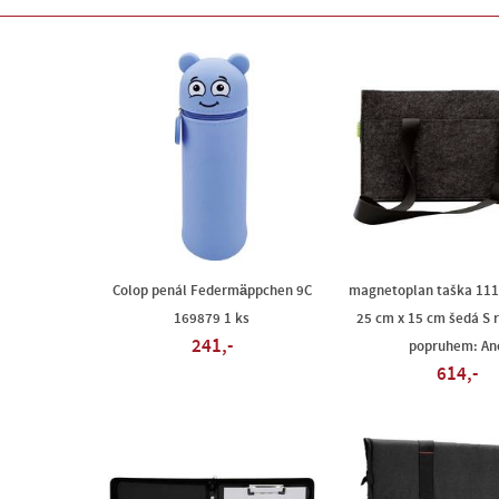
Colop penál Federmäppchen 9C
magnetoplan taška 111
169879 1 ks
25 cm x 15 cm šedá S
241,-
popruhem: An
614,-