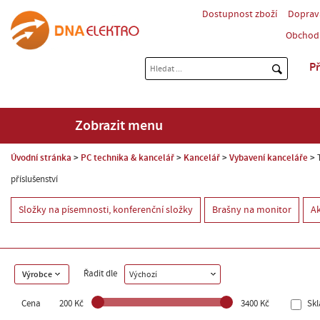
Dostupnost zboží
Doprav
Obchod
Př
Zobrazit menu
Úvodní stránka
PC technika & kancelář
Kancelář
Vybavení kanceláře
příslušenství
Složky na písemnosti, konferenční složky
Brašny na monitor
A
Řadit dle
Výrobce
Výchozí
Cena
200 Kč
3400 Kč
Sk