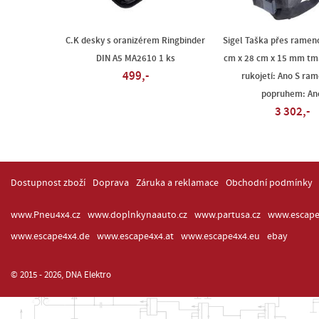
C.K desky s oranizérem Ringbinder
Sigel Taška přes ramen
DIN A5 MA2610 1 ks
cm x 28 cm x 15 mm tm
499,-
rukojetí: Ano S ra
popruhem: An
3 302,-
Dostupnost zboží
Doprava
Záruka a reklamace
Obchodní podmínky
www.Pneu4x4.cz
www.doplnkynaauto.cz
www.partusa.cz
www.escape
www.escape4x4.de
www.escape4x4.at
www.escape4x4.eu
ebay
© 2015 - 2026, DNA Elektro