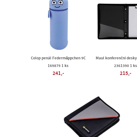
Colop penál Federmäppchen 9C
Maul konferenční desky
169879 1 ks
2361390 1 ks
241,-
215,-