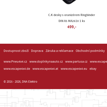
C.K desky s oranizérem Ringbinder
DIN A5 MA2610 1 ks
499,-
Dostupnost zboží
Doprava
Záruka a reklamace
Obchodní podmínky
www.Pneu4x4.cz
www.doplnkynaauto.cz
www.partusa.cz
www.escape
www.escape4x4.de
www.escape4x4.at
www.escape4x4.eu
ebay
© 2015 - 2026, DNA Elektro