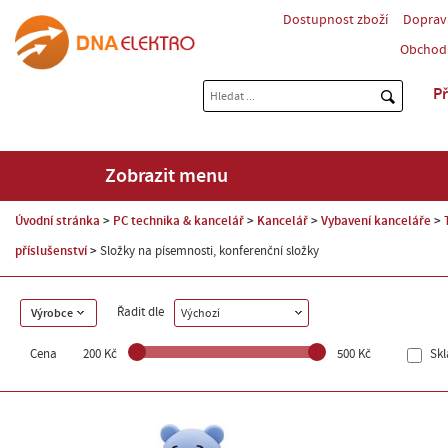
Dostupnost zboží
Doprav
Obchod
Př
Zobrazit menu
Úvodní stránka
PC technika & kancelář
Kancelář
Vybavení kanceláře
příslušenství
Složky na písemnosti, konferenční složky
Řadit dle
Výrobce
Výchozí
Cena
200 Kč
500 Kč
Sk