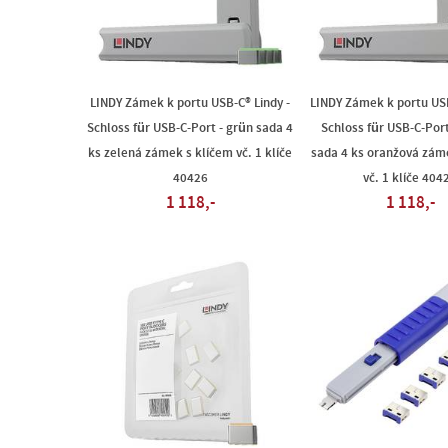
LINDY Zámek k portu USB-C® Lindy -
LINDY Zámek k portu USB
Schloss für USB-C-Port - grün sada 4
Schloss für USB-C-Port
ks zelená zámek s klíčem vč. 1 klíče
sada 4 ks oranžová zám
40426
vč. 1 klíče 404
1 118,-
1 118,-