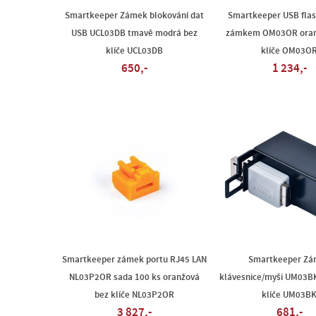
Smartkeeper Zámek blokování dat
Smartkeeper USB flas
USB UCL03DB tmavě modrá bez
zámkem OM03OR oran
klíče UCL03DB
klíče OM03O
650,-
1 234,-
Smartkeeper zámek portu RJ45 LAN
Smartkeeper Zá
NL03P2OR sada 100 ks oranžová
klávesnice/myši UM03BK
bez klíče NL03P2OR
klíče UM03B
3 827,-
681,-