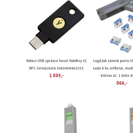
Yubico USB správce hesel YubiKey 5C
LogiLink zámek portu 
NFC černá/zlatá 5060408462331
sada 8 ks stříbrná, mo
1 895,-
klíčem vč. 1 klíče 
866,-