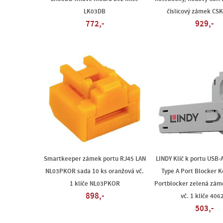
LK03DB
číslicový zámek CS
772,-
929,-
Smartkeeper zámek portu RJ45 LAN
LINDY Klíč k portu USB-
NL03PKOR sada 10 ks oranžová vč.
Type A Port Blocker K
1 klíče NL03PKOR
Portblocker zelená zám
898,-
vč. 1 klíče 406
503,-