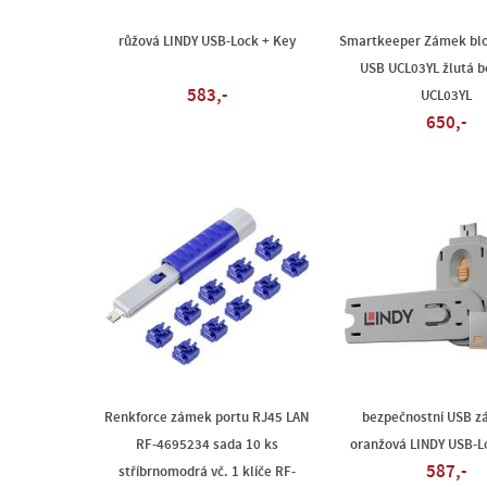
růžová LINDY USB-Lock + Key
Smartkeeper Zámek blo
USB UCL03YL žlutá b
583,-
UCL03YL
650,-
Renkforce zámek portu RJ45 LAN
bezpečnostní USB z
RF-4695234 sada 10 ks
oranžová LINDY USB-L
587,-
stříbrnomodrá vč. 1 klíče RF-