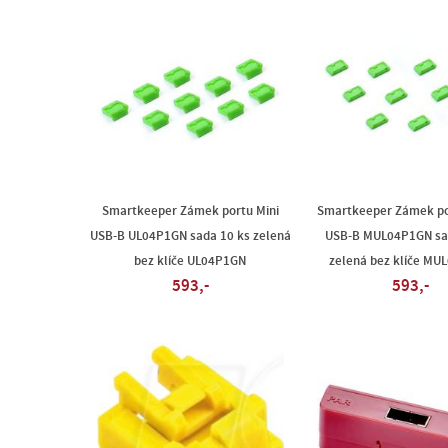
Smartkeeper Zámek portu Mini
Smartkeeper Zámek po
USB-B UL04P1GN sada 10 ks zelená
USB-B MUL04P1GN sa
bez klíče UL04P1GN
zelená bez klíče MU
593,-
593,-