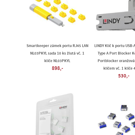
Smartkeeper zámek portu RJ45 LAN
LINDY Klíč k portu USB-
NL03PKYL sada 10 ks žlutá vč. 1
Type A Port Blocker K
klíče NL03PKYL
Portblocker oranžová
898,-
klíčem vč. 1 klíče
530,-