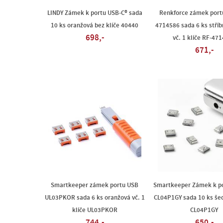
LINDY Zámek k portu USB-C® sada
Renkforce zámek port
10 ks oranžová bez klíče 40440
4714586 sada 6 ks stří
698,-
vč. 1 klíče RF-47
671,-
Smartkeeper zámek portu USB
Smartkeeper Zámek k p
UL03PKOR sada 6 ks oranžová vč. 1
CL04P1GY sada 10 ks šed
klíče UL03PKOR
CL04P1GY
744,-
650,-