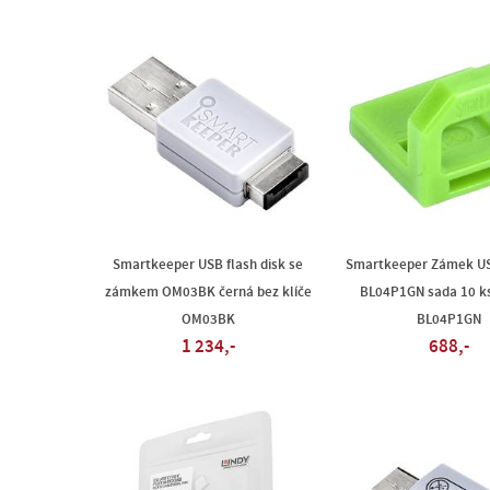
Smartkeeper USB flash disk se
Smartkeeper Zámek US
zámkem OM03BK černá bez klíče
BL04P1GN sada 10 ks
OM03BK
BL04P1GN
1 234,-
688,-