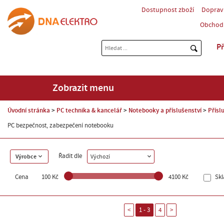
Dostupnost zboží
Doprav
Obchod
Př
Zobrazit menu
Úvodní stránka
PC technika & kancelář
Notebooky a příslušenství
Přísl
PC bezpečnost, zabezpečení notebooku
Řadit dle
Výrobce
Výchozí
Cena
100 Kč
4100 Kč
Sk
<
1 - 3
4
>