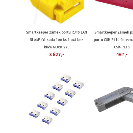
Smartkeeper zámek portu RJ45 LAN
Smartkeeper Zámek pa
NL03P2YL sada 100 ks žlutá bez
portu CSK-PL10 červená
klíče NL03P2YL
CSK-PL10
3 827,-
467,-