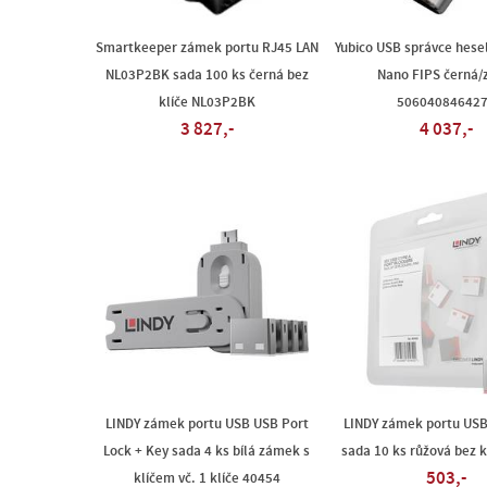
Smartkeeper zámek portu RJ45 LAN
Yubico USB správce hese
NL03P2BK sada 100 ks černá bez
Nano FIPS černá/
klíče NL03P2BK
50604084642
3 827,-
4 037,-
LINDY zámek portu USB USB Port
LINDY zámek portu USB
Lock + Key sada 4 ks bílá zámek s
sada 10 ks růžová bez k
503,-
klíčem vč. 1 klíče 40454