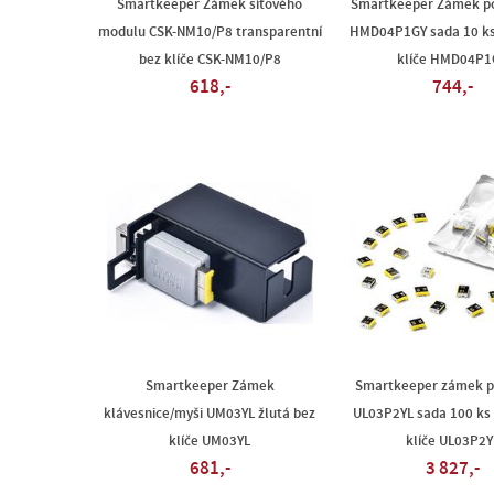
Smartkeeper Zámek síťového
Smartkeeper Zámek p
modulu CSK-NM10/P8 transparentní
HMD04P1GY sada 10 ks
bez klíče CSK-NM10/P8
klíče HMD04P1
618,-
744,-
Smartkeeper Zámek
Smartkeeper zámek p
klávesnice/myši UM03YL žlutá bez
UL03P2YL sada 100 ks 
klíče UM03YL
klíče UL03P2Y
681,-
3 827,-