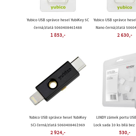
Yubico USB správce hesel YubiKey 5C
Yubico USB správce hese
černá/zlatá 5060408461488
Nano černá/zlatá 506
1 853,-
2 630,-
Yubico USB správce hesel YubiKey
LINDY zámek portu USB
5Ci černá/zlatá 5060408461969
Lock sada 10 ks bílá bez
2 924,-
530,-