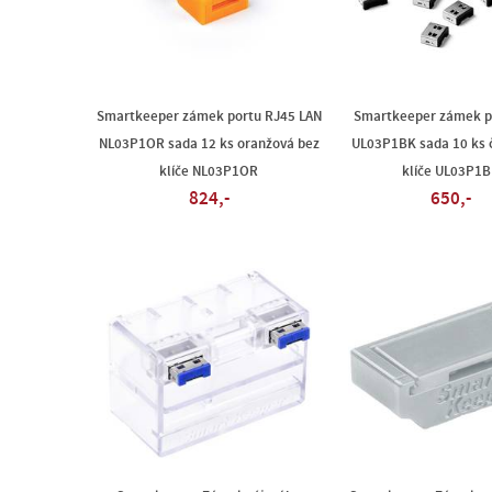
Smartkeeper zámek portu RJ45 LAN
Smartkeeper zámek p
NL03P1OR sada 12 ks oranžová bez
UL03P1BK sada 10 ks 
klíče NL03P1OR
klíče UL03P1
824,-
650,-