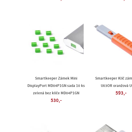
Smartkeeper Zámek Mini
Smartkeeper Klíč zám
DisplayPort MD04P1GN sada 10 ks
U03OR oranžová 
593,-
zelená bez klíče MD04P1GN
530,-