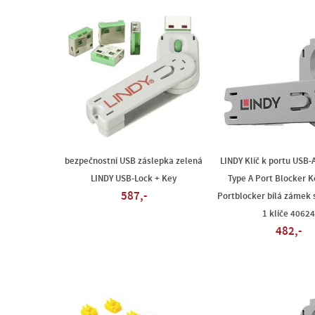
bezpečnostní USB záslepka zelená
LINDY Klíč k portu USB-
LINDY USB-Lock + Key
Type A Port Blocker K
587,-
Portblocker bílá zámek s
1 klíče 40624
482,-