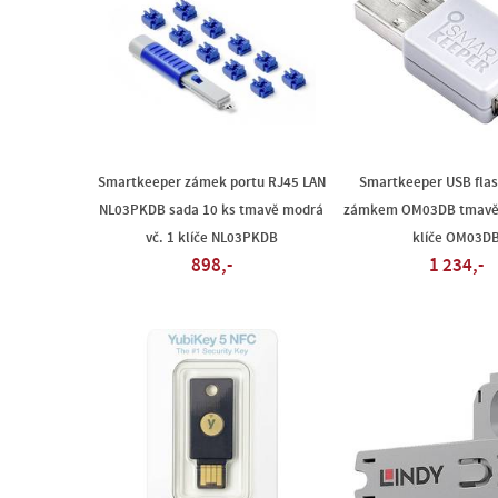
Smartkeeper zámek portu RJ45 LAN
Smartkeeper USB flas
NL03PKDB sada 10 ks tmavě modrá
zámkem OM03DB tmavě
vč. 1 klíče NL03PKDB
klíče OM03D
898,-
1 234,-