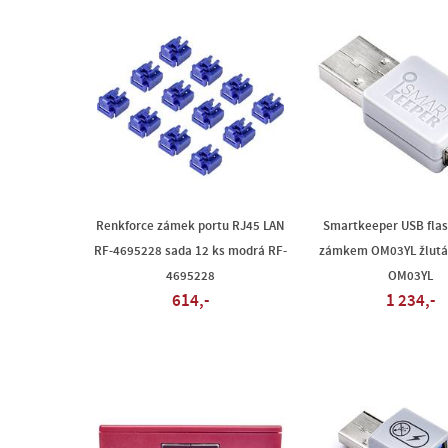
Renkforce zámek portu RJ45 LAN
Smartkeeper USB flas
RF-4695228 sada 12 ks modrá RF-
zámkem OM03YL žlutá 
4695228
OM03YL
614,-
1 234,-