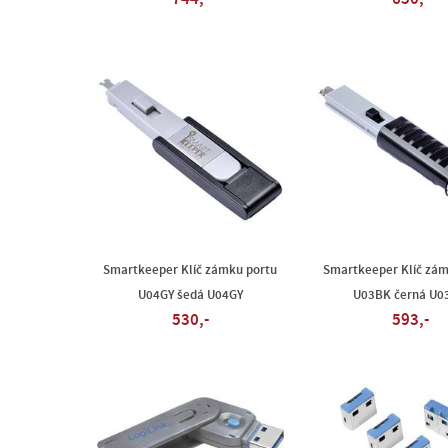
Smartkeeper Klíč zámku portu
Smartkeeper Klíč zám
U04GY šedá U04GY
U03BK černá U0
530,-
593,-