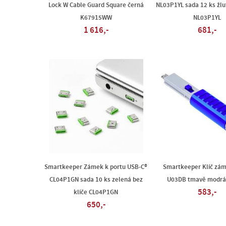
Lock W Cable Guard Square černá
NL03P1YL sada 12 ks žlut
K67915WW
NL03P1YL
1 616,-
681,-
Smartkeeper Zámek k portu USB-C®
Smartkeeper Klíč zám
CL04P1GN sada 10 ks zelená bez
U03DB tmavě modrá
583,-
klíče CL04P1GN
650,-