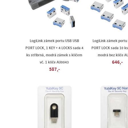
LogiLink zámek portu USB USB
LogiLink zámek portu
PORT LOCK, 1 KEY + 4 LOCKS sada 4
PORT LOCK sada 10 ks 
ks stříbrná, modrá zámek s klíčem
modrá bez klíče A
646,-
vč. 1 klíče AU0043
587,-