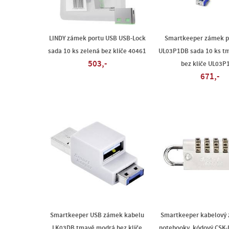
LINDY zámek portu USB USB-Lock
Smartkeeper zámek p
sada 10 ks zelená bez klíče 40461
UL03P1DB sada 10 ks t
503,-
bez klíče UL03P
671,-
Smartkeeper USB zámek kabelu
Smartkeeper kabelový
LK03DB tmavě modrá bez klíče
notebooky, kódový CSK-