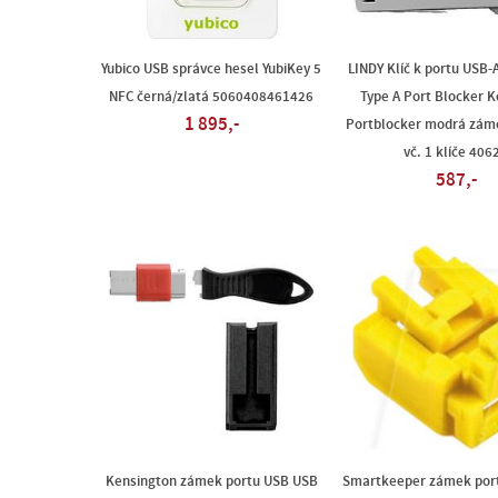
Yubico USB správce hesel YubiKey 5
LINDY Klíč k portu USB-
NFC černá/zlatá 5060408461426
Type A Port Blocker K
1 895,-
Portblocker modrá záme
vč. 1 klíče 406
587,-
Kensington zámek portu USB USB
Smartkeeper zámek por