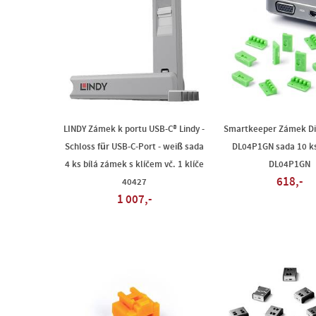
LINDY Zámek k portu USB-C® Lindy -
Smartkeeper Zámek Di
Schloss für USB-C-Port - weiß sada
DL04P1GN sada 10 ks
4 ks bílá zámek s klíčem vč. 1 klíče
DL04P1GN
618,-
40427
1 007,-