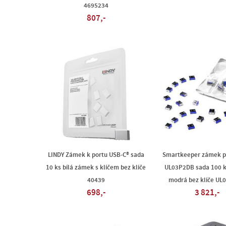
4695234
807,-
LINDY Zámek k portu USB-C® sada
Smartkeeper zámek p
10 ks bílá zámek s klíčem bez klíče
UL03P2DB sada 100 
40439
modrá bez klíče UL
698,-
3 821,-