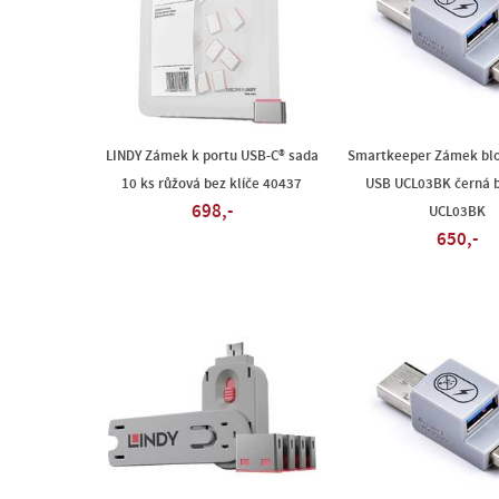
LINDY Zámek k portu USB-C® sada
Smartkeeper Zámek blo
10 ks růžová bez klíče 40437
USB UCL03BK černá b
698,-
UCL03BK
650,-