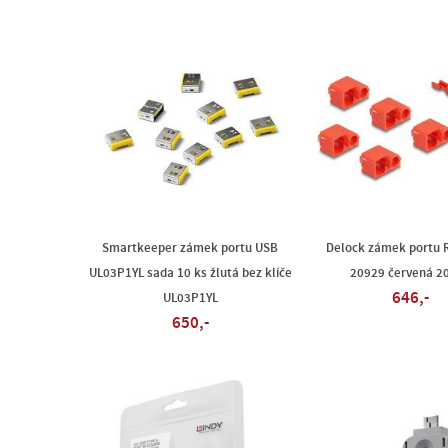
Smartkeeper zámek portu USB
Delock zámek portu 
UL03P1YL sada 10 ks žlutá bez klíče
20929 červená 2
646,-
UL03P1YL
650,-