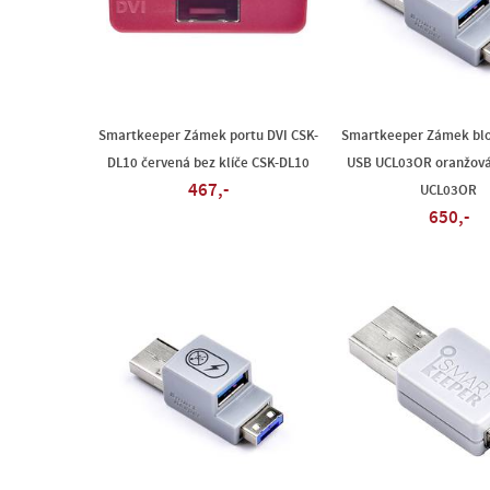
Smartkeeper Zámek portu DVI CSK-
Smartkeeper Zámek blo
DL10 červená bez klíče CSK-DL10
USB UCL03OR oranžová 
467,-
UCL03OR
650,-