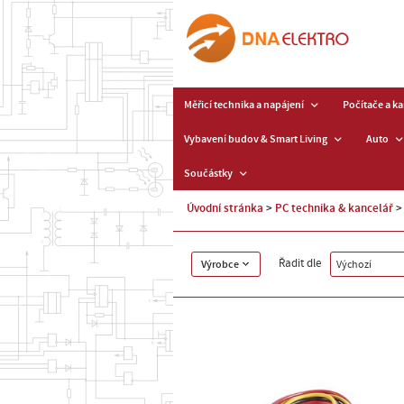
Měřicí technika a napájení
Počítače a k
Vybavení budov & Smart Living
Auto
Součástky
Úvodní stránka
PC technika & kancelář
Řadit dle
Výrobce
Výchozí