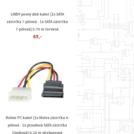
LINDY pevný disk kabel [1x SATA
zástrčka 7-pólová - 1x SATA zástrčka
7-pólová] 0.70 m červená
65,-
Roline PC kabel [1x Molex zástrčka 4-
pólová - 1x proudová SATA zástrčka
15pólová] 0.10 m vícebarevná