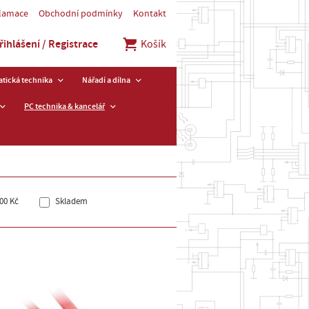
klamace
Obchodní podmínky
Kontakt
řihlášení / Registrace
Košík
tická technika
Nářadí a dílna
PC technika & kancelář
00 Kč
Skladem