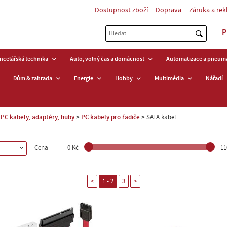
Dostupnost zboží
Doprava
Záruka a re
P
ancelářská technika
Auto, volný čas a domácnost
Automatizace a pneuma
Dům & zahrada
Energie
Hobby
Multimédia
Nářadí
PC kabely, adaptéry, huby
PC kabely pro řadiče
SATA kabel
Cena
0 Kč
11
<
1 - 2
3
>