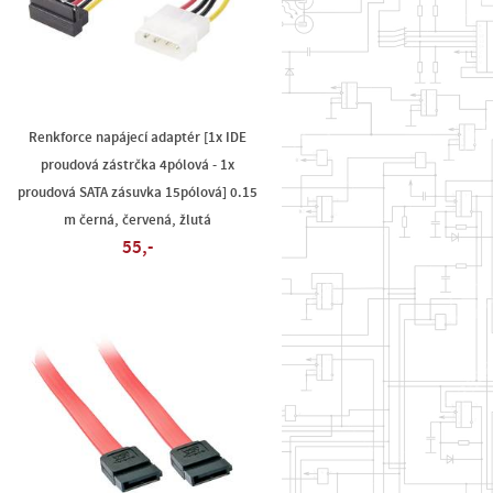
Renkforce napájecí adaptér [1x IDE
proudová zástrčka 4pólová - 1x
proudová SATA zásuvka 15pólová] 0.15
m černá, červená, žlutá
55,-