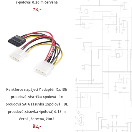
7-pólová] 0.20 m červená
78,-
Renkforce napájecí Y adaptér [1x IDE
proudová zástrčka 4pólová - 1x
proudová SATA zásuvka 15pólová, IDE
proudová zásuvka 4pólová] 0.15 m
černá, červená, žlutá
92,-