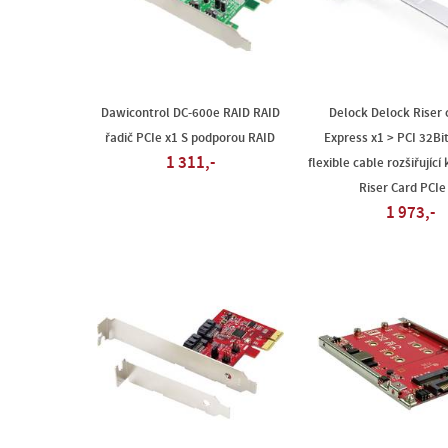
Dawicontrol DC-600e RAID RAID
Delock Delock Riser 
řadič PCIe x1 S podporou RAID
Express x1 > PCI 32Bit
1 311,-
flexible cable rozšiřující
Riser Card PCIe
1 973,-