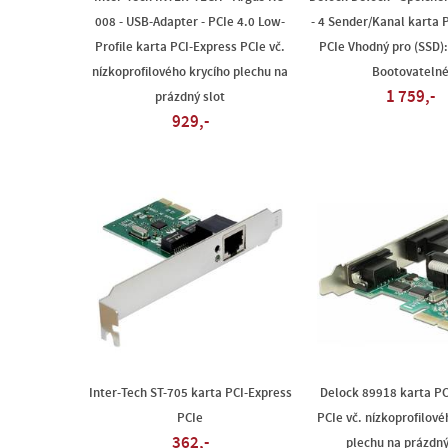
008 - USB-Adapter - PCIe 4.0 Low-
- 4 Sender/Kanal karta 
Profile karta PCI-Express PCIe vč.
PCIe Vhodný pro (SSD)
nízkoprofilového krycího plechu na
Bootovateln
1 759,-
prázdný slot
929,-
Inter-Tech ST-705 karta PCI-Express
Delock 89918 karta PC
PCIe
PCIe vč. nízkoprofilové
362,-
plechu na prázdný