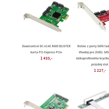
Dawicontrol DC-614E RAID BLISTER
Roline 2 porty SATA řad
karta PCI-Express PCIe
Vhodný pro (SSD): SAT
1 433,-
nízkoprofilového krycíh
prázdný slot
1 227,-