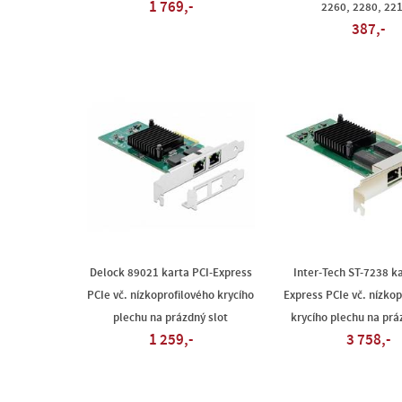
1 769,-
2260, 2280, 22
387,-
Delock 89021 karta PCI-Express
Inter-Tech ST-7238 ka
PCIe vč. nízkoprofilového krycího
Express PCIe vč. nízkop
plechu na prázdný slot
krycího plechu na prá
1 259,-
3 758,-