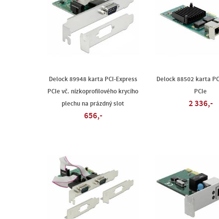
Delock 89948 karta PCI-Express
Delock 88502 karta PC
PCIe vč. nízkoprofilového krycího
PCIe
2 336,-
plechu na prázdný slot
656,-