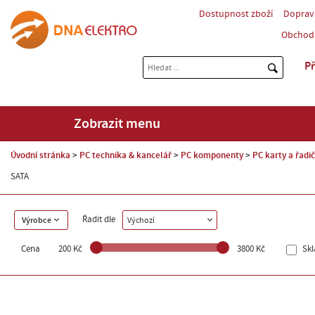
Dostupnost zboží
Doprav
Obchod
Př
Zobrazit menu
Úvodní stránka
PC technika & kancelář
PC komponenty
PC karty a řadi
SATA
Řadit dle
Výrobce
Výchozí
Cena
200 Kč
3800 Kč
Sk