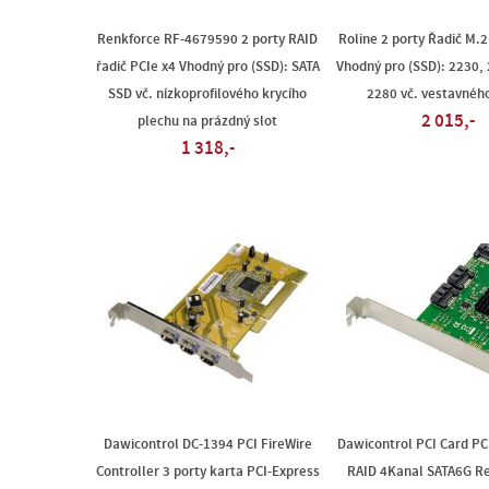
Renkforce RF-4679590 2 porty RAID
Roline 2 porty Řadič M.2
řadič PCIe x4 Vhodný pro (SSD): SATA
Vhodný pro (SSD): 2230,
SSD vč. nízkoprofilového krycího
2280 vč. vestavnéh
2 015,-
plechu na prázdný slot
1 318,-
Dawicontrol DC-1394 PCI FireWire
Dawicontrol PCI Card PC
Controller 3 porty karta PCI-Express
RAID 4Kanal SATA6G Re