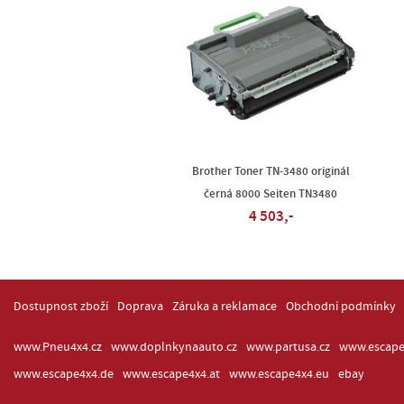
Brother Toner TN-3480 originál
černá 8000 Seiten TN3480
4 503,-
Dostupnost zboží
Doprava
Záruka a reklamace
Obchodní podmínky
www.Pneu4x4.cz
www.doplnkynaauto.cz
www.partusa.cz
www.escape
www.escape4x4.de
www.escape4x4.at
www.escape4x4.eu
ebay