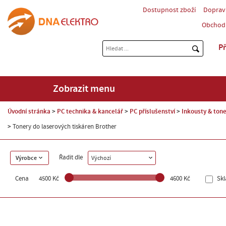
Dostupnost zboží
Doprav
Obchod
Př
Zobrazit menu
Úvodní stránka
PC technika & kancelář
PC příslušenství
Inkousty & tone
Tonery do laserových tiskáren Brother
Řadit dle
Výrobce
Výchozí
Cena
4500 Kč
4600 Kč
Sk