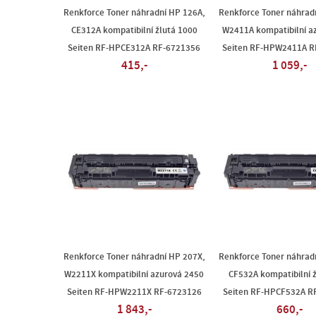
Renkforce Toner náhradní HP 126A,
Renkforce Toner náhrad
CE312A kompatibilní žlutá 1000
W2411A kompatibilní a
Seiten RF-HPCE312A RF-6721356
Seiten RF-HPW2411A R
415,-
1 059,-
Renkforce Toner náhradní HP 207X,
Renkforce Toner náhrad
W2211X kompatibilní azurová 2450
CF532A kompatibilní 
Seiten RF-HPW2211X RF-6723126
Seiten RF-HPCF532A R
1 843,-
660,-