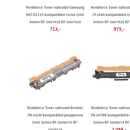
Renkforce Toner náhradní Samsung
Renkforce Toner náhrad
MLT-D111S kompatibilní černá 1000
CF244A kompatibilní č
Seiten RF-5607928 RF-5607928
Seiten RF-5607926 R
713,-
975,-
Renkforce Toner náhradní Brother
Renkforce Toner náhrad
TN-242M kompatibilní purppurová
TN-247BK kompatibilní 
1400 Seiten RF-5608678 RF-
Seiten RF-5608674 R
1 059,-
5608678