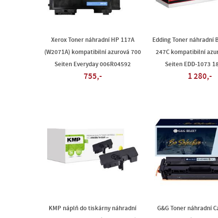
Xerox Toner náhradní HP 117A
Edding Toner náhradní 
(W2071A) kompatibilní azurová 700
247C kompatibilní azu
Seiten Everyday 006R04592
Seiten EDD-1073 1
755,-
1 280,-
KMP náplň do tiskárny náhradní
G&G Toner náhradní C