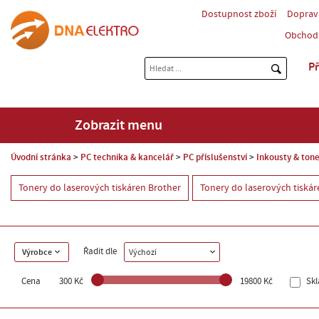
Dostupnost zboží
Doprav
Obchod
Př
Zobrazit menu
Úvodní stránka
PC technika & kancelář
PC příslušenství
Inkousty & tone
Tonery do laserových tiskáren Brother
Tonery do laserových tiská
Řadit dle
Výrobce
Výchozí
Cena
300 Kč
19800 Kč
Sk