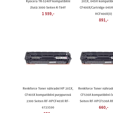
Kyocera TK-5240Y kompatibilní
201X, 045H kompatibi
žlutá 3000 Seiten K-T84Y
CF400X/Cartridge 045H
1 559,-
HCF400X(U)
891,-
Renkforce Toner náhradní HP 201X,
Renkforce Toner náhrad
CF403X kompatibilní purppurová
CF530A kompatibilní č
2300 Seiten RF-HPCF403X RF-
Seiten RF-HPCF530A R
660,-
6723100