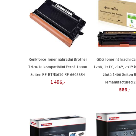
Renkforce Toner náhradní Brother
G&G Toner náhradní Ca
TN-3610 kompatibilní černá 18000
128A, 131X, 716Y, 731Y k
Seiten RF-BTN3610 RF-6608854
žlutá 1400 Seiten 
1 496,-
remanufactured 
566,-