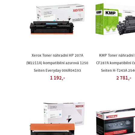
Xerox Toner náhradní HP 207A
KMP Toner náhradní 
(W2211A) kompatibilní azurová 1250
CF287A kompatibilní č
Seiten Everyday 006R04193
Seiten H-T243A 254
1 192,-
2 781,-