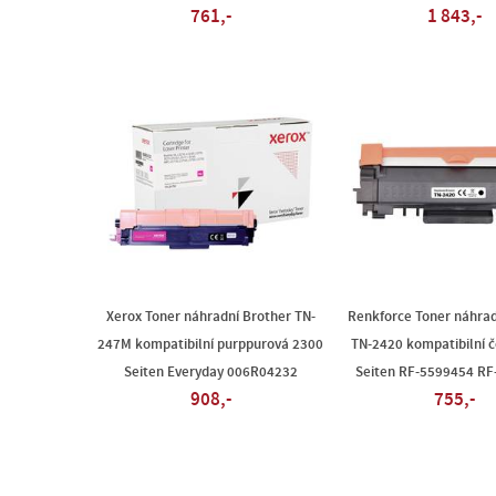
761,-
1 843,-
Xerox Toner náhradní Brother TN-
Renkforce Toner náhrad
247M kompatibilní purppurová 2300
TN-2420 kompatibilní 
Seiten Everyday 006R04232
Seiten RF-5599454 R
908,-
755,-