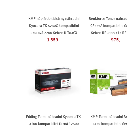
KMP náplň do tiskárny náhradní
Renkforce Toner náhrad
Kyocera TK-5230C kompatibilní
CF226A kompatibilní č
azurová 2200 Seiten K-T83CX
Seiten RF-5609712 R
1 559,-
975,-
Edding Toner náhradní Kyocera TK-
KMP Toner náhradní Br
3100 kompatibilní černá 12500
2420 kompatibilní če