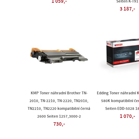
1 059,-
Seiten K-T91
3 187,-
KMP Toner náhradní Brother TN-
Edding Toner náhradní 
2010, TN-2210, TN-2220, TN2010,
580K kompatibilní če
TN2210, TN2220 kompatibilní černá
Seiten EDD-5028 1
1 070,-
2600 Seiten 1257,3000-2
730,-