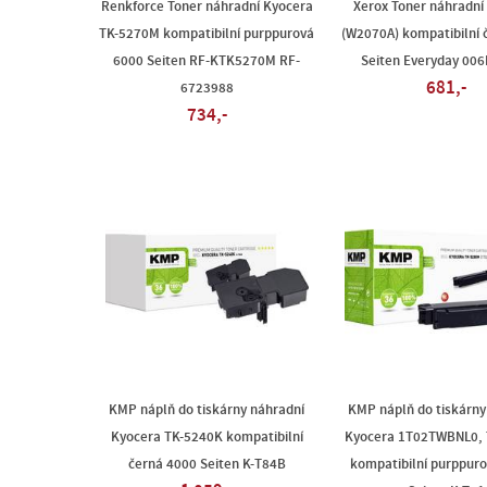
Renkforce Toner náhradní Kyocera
Xerox Toner náhradní
TK-5270M kompatibilní purppurová
(W2070A) kompatibilní 
6000 Seiten RF-KTK5270M RF-
Seiten Everyday 00
681,-
6723988
734,-
KMP náplň do tiskárny náhradní
KMP náplň do tiskárny
Kyocera TK-5240K kompatibilní
Kyocera 1T02TWBNL0,
černá 4000 Seiten K-T84B
kompatibilní purppur