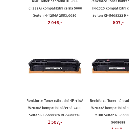
KMP Toner náhradní HP 89A
Renkforce Toner náhrad
(CF289A) kompatibilní černá 5000
TN-2320 kompatibilní 
Seiten H-T256A 2553,0080
Seiten RF-5608322 R
2 046,-
807,-
Renkforce Toner náhradní HP 415A
Renkforce Toner náhrad
W2030A kompatibilní černá 2400
W2033A kompatibilní p
Seiten RF-5608326 RF-5608326
2100 Seiten RF-5608
1 507,-
5608688