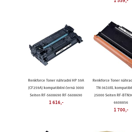
1 559,-
Renkforce Toner náhradní HP 59A
Renkforce Toner náhrad
(CF259A) kompatibilní černá 3000
TN-3610XL kompatibil
Seiten RF-5608690 RF-5608690
25000 Seiten RF-BTN3
1 616,-
6608856
1 700,-