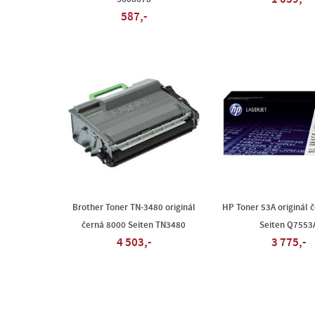
587,-
Brother Toner TN-3480 originál
HP Toner 53A originál 
černá 8000 Seiten TN3480
Seiten Q7553
4 503,-
3 775,-