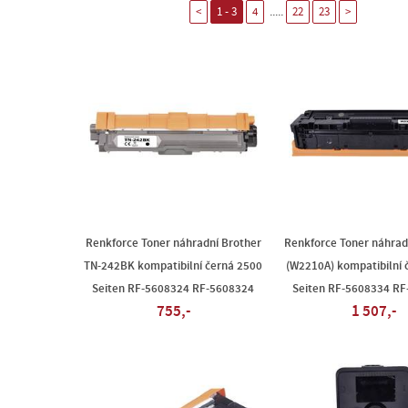
.....
<
1 - 3
4
22
23
>
Renkforce Toner náhradní Brother
Renkforce Toner náhrad
TN-242BK kompatibilní černá 2500
(W2210A) kompatibilní 
Seiten RF-5608324 RF-5608324
Seiten RF-5608334 R
755,-
1 507,-