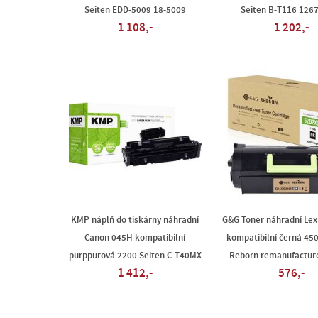
Seiten EDD-5009 18-5009
Seiten B-T116 126
1 108,-
1 202,-
KMP náplň do tiskárny náhradní
G&G Toner náhradní Le
Canon 045H kompatibilní
kompatibilní černá 45
purppurová 2200 Seiten C-T40MX
Reborn remanufactur
1 412,-
576,-