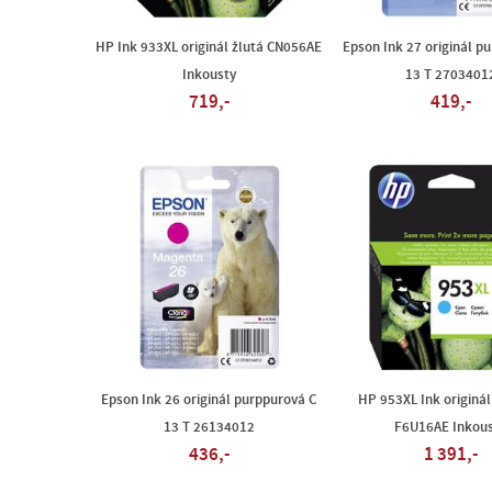
HP Ink 933XL originál žlutá CN056AE
Epson Ink 27 originál p
Inkousty
13 T 2703401
719,-
419,-
Epson Ink 26 originál purppurová C
HP 953XL Ink originál
13 T 26134012
F6U16AE Inkou
436,-
1 391,-