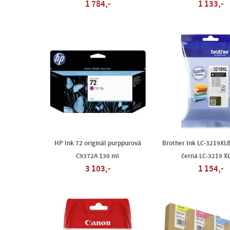
1 784,-
1 133,-
HP Ink 72 originál purppurová
Brother Ink LC-3219XLB
C9372A 130 ml
černá LC-3219 X
3 103,-
1 154,-