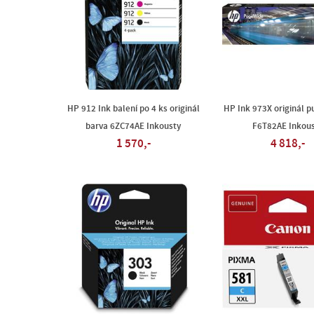
HP 912 Ink balení po 4 ks originál
HP Ink 973X originál 
barva 6ZC74AE Inkousty
F6T82AE Inkous
1 570,-
4 818,-