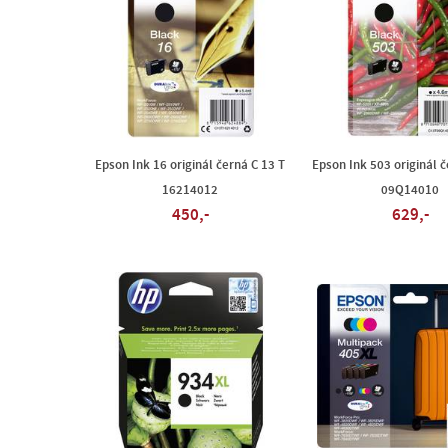
Epson Ink 16 originál černá C 13 T
Epson Ink 503 originál č
16214012
09Q14010
450,-
629,-