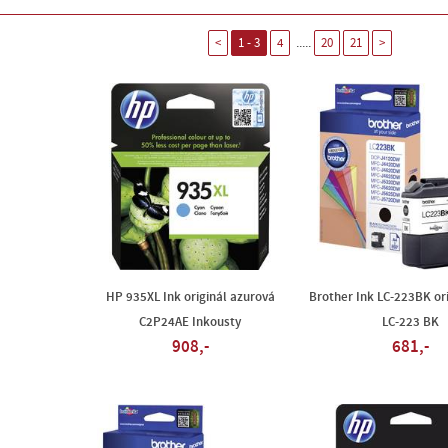
.....
<
1 - 3
4
20
21
>
HP 935XL Ink originál azurová
Brother Ink LC-223BK ori
C2P24AE Inkousty
LC-223 BK
908,-
681,-