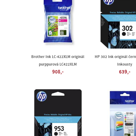
Brother Ink LC-422XLM originál
HP 302 Ink originál če
purppurová LC422XLM
Inkousty
908,-
639,-