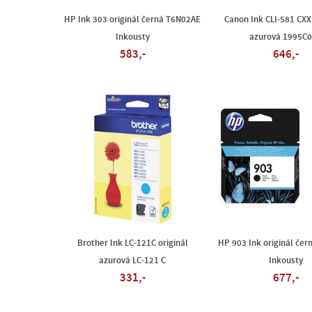
HP Ink 303 originál černá T6N02AE
Canon Ink CLI-581 CXXL
Inkousty
azurová 1995C
583,-
646,-
Brother Ink LC-121C originál
HP 903 Ink originál če
azurová LC-121 C
Inkousty
331,-
677,-