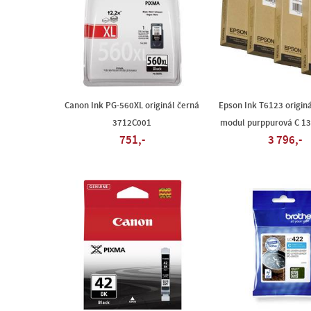
Canon Ink PG-560XL originál černá
Epson Ink T6123 origin
3712C001
modul purppurová C 13
751,-
3 796,-