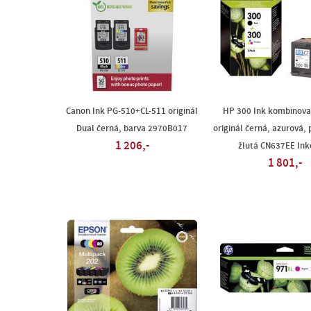
Canon Ink PG-510+CL-511 originál
HP 300 Ink kombinova
Dual černá, barva 2970B017
originál černá, azurová,
1 206,-
žlutá CN637EE Ink
1 801,-