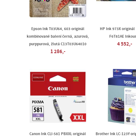
Epson Ink T03U64, 603 originál
HP Ink 973X originál
kombinované balení černá, azurová,
F6T81AE Inkous
4 552,-
purppurová, žlutá C13T03U64010
1 286,-
Canon Ink CLI-581 PBXXL originál
Brother Ink LC-123Y ori