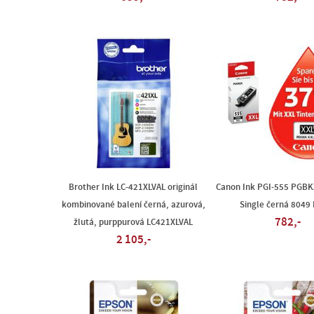
Brother Ink LC-421XLVAL originál
Canon Ink PGI-555 PGBKX
kombinované balení černá, azurová,
Single černá 8049
782,-
žlutá, purppurová LC421XLVAL
2 105,-