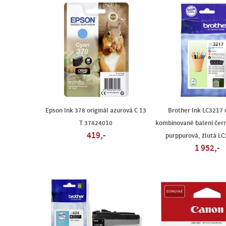
Epson Ink 378 originál azurová C 13
Brother Ink LC3217 o
T 37824010
kombinované balení čern
419,-
purppurová, žlutá L
1 952,-