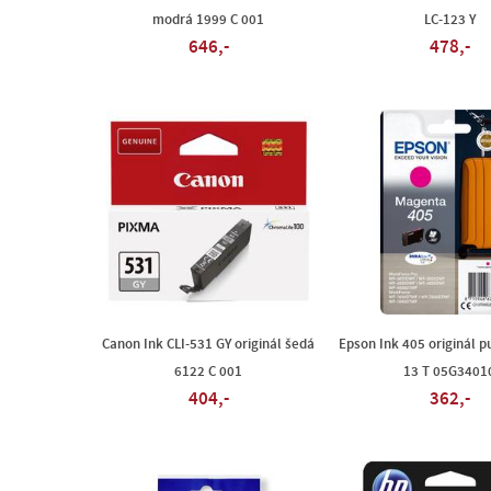
modrá 1999 C 001
LC-123 Y
646,-
478,-
Canon Ink CLI-531 GY originál šedá
Epson Ink 405 originál p
6122 C 001
13 T 05G3401
404,-
362,-