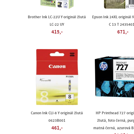
Brother Ink LC-22U Y originál žlutá
Epson Ink 24XL originál 
LC-22 UY
C 13 T 243540
415,-
671,-
Canon Ink CLI-8 Y originál žlutá
HP Printhead 727 origi
0623B001
žlutá, foto černá, pu
461,-
matná černá, azurová B