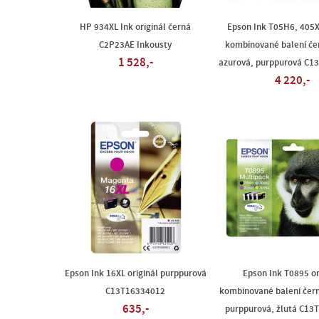
HP 934XL Ink originál černá
Epson Ink T05H6, 405X
C2P23AE Inkousty
kombinované balení čer
1 528,-
azurová, purppurová C
4 220,-
Epson Ink 16XL originál purppurová
Epson Ink T0895 or
C13T16334012
kombinované balení čern
635,-
purppurová, žlutá C13