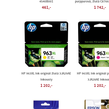
4540B001
purppurová, žlutá C8766
461,-
1 742,-
HP 963XL Ink originál žlutá 3JA29AE
HP 963XL Ink originál 
Inkousty
3JA28AE Inkous
1 202,-
1 202,-