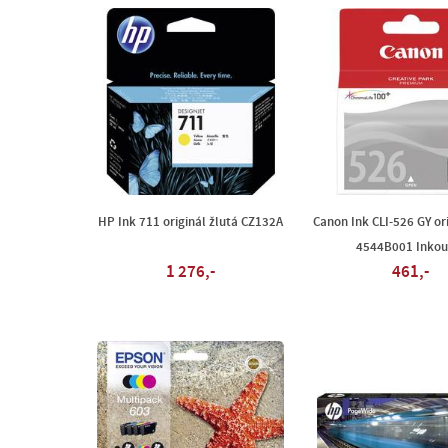
HP Ink 711 originál žlutá CZ132A
Canon Ink CLI-526 GY or
4544B001 Inkou
1 276,-
461,-