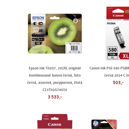
Epson Ink T02G7, 202XL originál
Canon Ink PGI-580 PGBK
kombinované balení černá, foto
černá 2024 C 0
503,-
černá, azurová, purppurová, žlutá
C13T02G74010
3 533,-