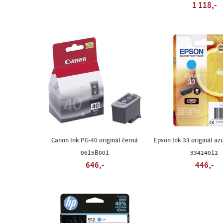
1 118,-
Canon Ink PG-40 originál černá
Epson Ink 33 originál az
0615B001
33424012
646,-
446,-