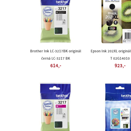
Brother Ink LC-3217BK originál
Epson Ink 202XL originál
černá LC-3217 BK
T 02G14010
614,-
923,-