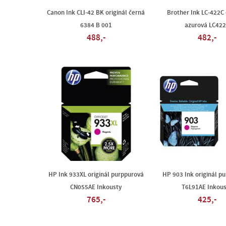
Canon Ink CLI-42 BK originál černá
Brother Ink LC-422C 
6384 B 001
azurová LC42
488,-
482,-
HP Ink 933XL originál purppurová
HP 903 Ink originál p
CN055AE Inkousty
T6L91AE Inkous
765,-
425,-