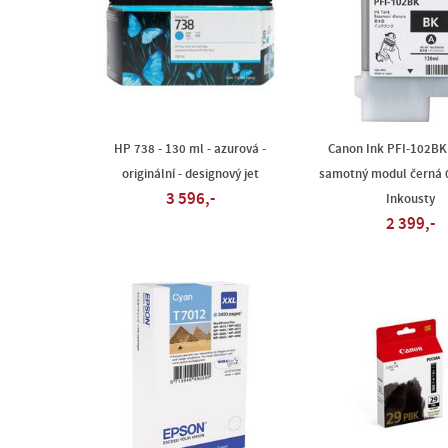
HP 738 - 130 ml - azurová -
Canon Ink PFI-102BK 
originální - designový jet
samotný modul černá
3 596,-
Inkousty
2 399,-