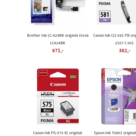
Brother Ink LC-424BK originál černá
Canon Ink CLI-581 PB or
LC424BK
2107 C 001
671,-
362,-
Canon Ink PG-575 XL originál
Epson Ink T0801 originál