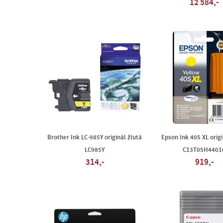
12 584,-
Brother Ink LC-985Y originál žlutá
Epson Ink 405 XL origi
LC985Y
C13T05H4401
314,-
919,-