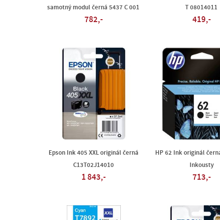
samotný modul černá 5437 C 001
T 08014011
782,-
419,-
Epson Ink 405 XXL originál černá
HP 62 Ink originál čer
C13T02J14010
Inkousty
1 843,-
713,-