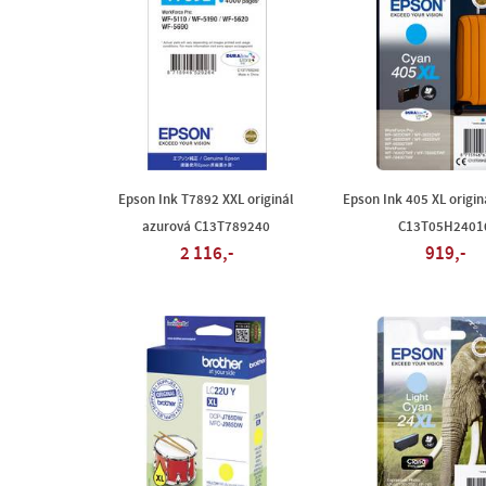
Epson Ink T7892 XXL originál
Epson Ink 405 XL origin
azurová C13T789240
C13T05H2401
2 116,-
919,-