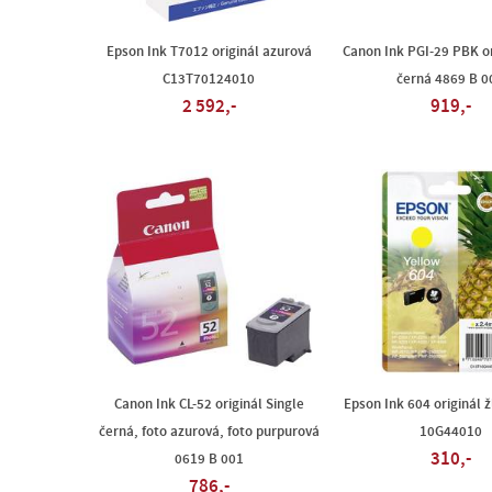
Epson Ink T7012 originál azurová
Canon Ink PGI-29 PBK or
C13T70124010
černá 4869 B 0
2 592,-
919,-
Canon Ink CL-52 originál Single
Epson Ink 604 originál ž
černá, foto azurová, foto purpurová
10G44010
310,-
0619 B 001
786,-