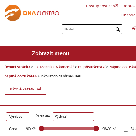
Dostupnost zboží
Doprav
Obchod
Př
Zobrazit menu
Úvodní stránka
PC technika & kancelář
PC příslušenství
Náplně do tisk
náplně do tiskáren
Inkoust do tiskárnen Dell
Tiskové kazety Dell
Řadit dle
Výrobce
Výchozí
Cena
200 Kč
98400 Kč
Sk