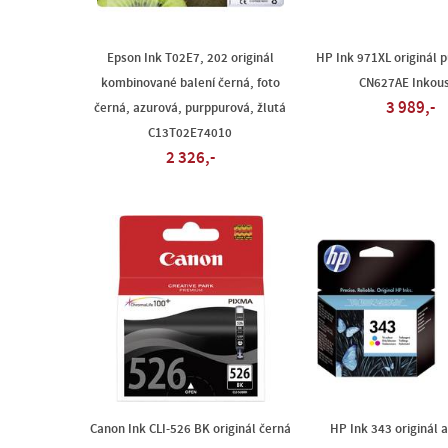
Epson Ink T02E7, 202 originál
HP Ink 971XL originál 
kombinované balení černá, foto
CN627AE Inkou
3 989,-
černá, azurová, purppurová, žlutá
C13T02E74010
2 326,-
Canon Ink CLI-526 BK originál černá
HP Ink 343 originál 