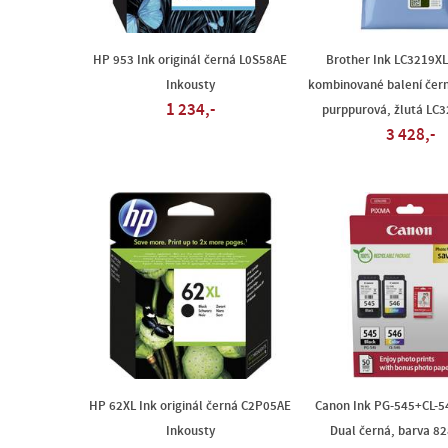
HP 953 Ink originál černá L0S58AE
Brother Ink LC3219XL 
Inkousty
kombinované balení čern
1 234,-
purppurová, žlutá LC
3 428,-
HP 62XL Ink originál černá C2P05AE
Canon Ink PG-545+CL-54
Inkousty
Dual černá, barva 8