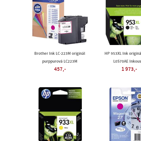
Brother Ink LC-223M originál
HP 953XL Ink originá
purppurová LC223M
L0S70AE Inkous
457,-
1 973,-