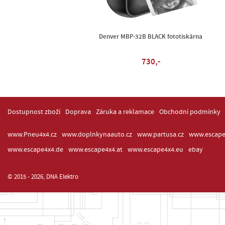
Denver MBP-32B BLACK fototiskárna
730,-
Dostupnost zboží
Doprava
Záruka a reklamace
Obchodní podmínky
www.Pneu4x4.cz
www.doplnkynaauto.cz
www.partusa.cz
www.escape
www.escape4x4.de
www.escape4x4.at
www.escape4x4.eu
ebay
© 2015 - 2026, DNA Elektro