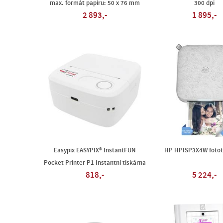
max. formát papíru: 50 x 76 mm
300 dpi
2 893,-
1 895,-
Easypix EASYPIX® InstantFUN
HP HPISP3X4W fotot
Pocket Printer P1 Instantní tiskárna
818,-
5 224,-