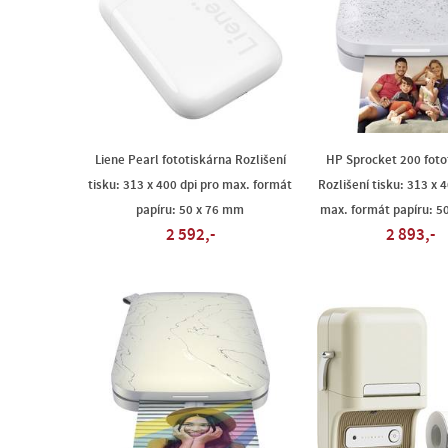
Liene Pearl fototiskárna Rozlišení
HP Sprocket 200 foto
tisku: 313 x 400 dpi pro max. formát
Rozlišení tisku: 313 x 
papíru: 50 x 76 mm
max. formát papíru: 5
2 592,-
2 893,-