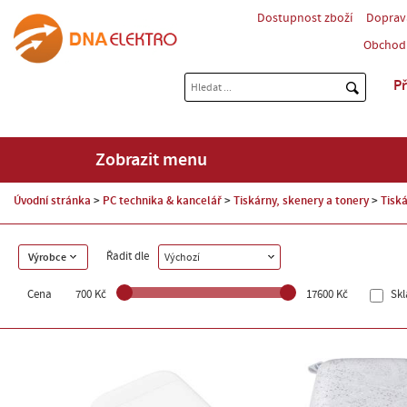
Dostupnost zboží
Doprav
Obchod
Př
Zobrazit menu
Úvodní stránka
PC technika & kancelář
Tiskárny, skenery a tonery
Tiská
Řadit dle
Výrobce
Výchozí
Cena
700 Kč
17600 Kč
Sk