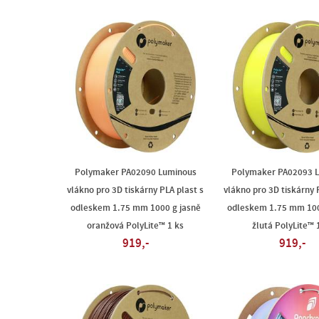
Polymaker PA02090 Luminous
Polymaker PA02093 
vlákno pro 3D tiskárny PLA plast s
vlákno pro 3D tiskárny 
odleskem 1.75 mm 1000 g jasně
odleskem 1.75 mm 100
oranžová PolyLite™ 1 ks
žlutá PolyLite™ 
919,-
919,-