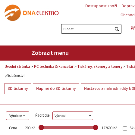
Dostupnost zboží
Doprav
Obchod
Př
Zobrazit menu
Úvodní stránka
PC technika & kancelář
Tiskárny, skenery a tonery
Tisk
příslušenství
3D tiskárny
Náplně do 3D tiskárny
Nástavce a náhradní díly k 
Řadit dle
Výrobce
Výchozí
Cena
200 Kč
122600 Kč
Sk