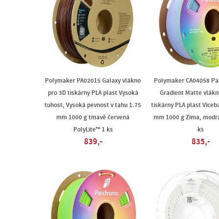
Polymaker PA02015 Galaxy vlákno
Polymaker CA04058 P
pro 3D tiskárny PLA plast Vysoká
Gradient Matte vlákn
tuhost, Vysoká pevnost v tahu 1.75
tiskárny PLA plast Víceb
mm 1000 g tmavě červená
mm 1000 g Zima, modrá,
PolyLite™ 1 ks
ks
839,-
835,-