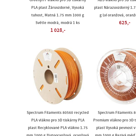
GreenyHT vlákno pro 3D tiskárny
ABS vlákno pro 3D tis
PLA plast Žáruvzdorné, Vysoká
plast Nárazuvzdorný 1.
tuhost, Matná 1.75 mm 1000 g
g Lví oranžová, oranž
625,-
Světle modrá, modrá 1 ks
1 028,-
Spectrum Filaments 80560 recycled
Spectrum Filaments 8
PLA vlákno pro 3D tiskárny PLA
Premium vlákno pro 3D t
plast Recyklované PLA vlákno 1.75
plast Vysoká pevnost v
mm 1000 g žlutooranžová, oranžová
mm 1000 g Rezivá měď