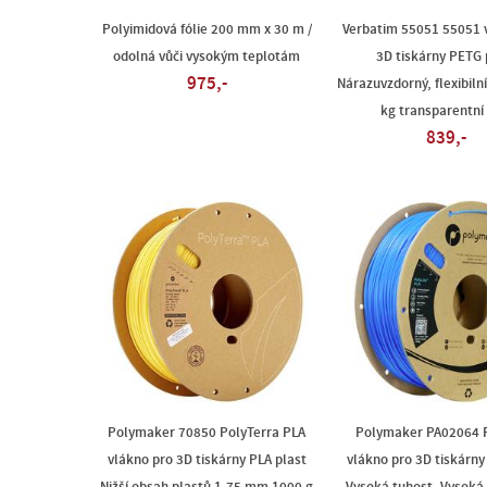
Polyimidová fólie 200 mm x 30 m /
Verbatim 55051 55051 
odolná vůči vysokým teplotám
3D tiskárny PETG 
975,-
Nárazuvzdorný, flexibiln
kg transparentní 
839,-
Polymaker 70850 PolyTerra PLA
Polymaker PA02064 
vlákno pro 3D tiskárny PLA plast
vlákno pro 3D tiskárny