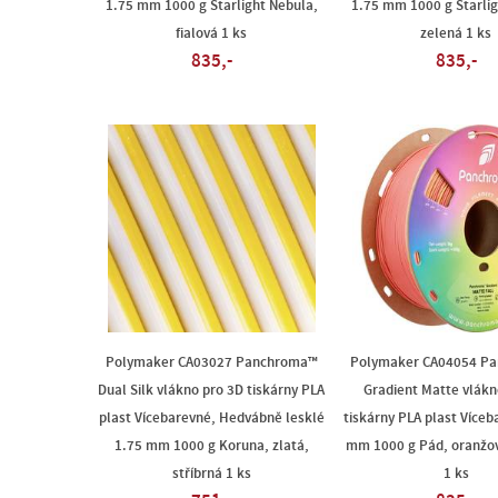
1.75 mm 1000 g Starlight Nebula,
1.75 mm 1000 g Starlig
fialová 1 ks
zelená 1 ks
835,-
835,-
Polymaker CA03027 Panchroma™
Polymaker CA04054 P
Dual Silk vlákno pro 3D tiskárny PLA
Gradient Matte vlákn
plast Vícebarevné, Hedvábně lesklé
tiskárny PLA plast Víceb
1.75 mm 1000 g Koruna, zlatá,
mm 1000 g Pád, oranžov
stříbrná 1 ks
1 ks