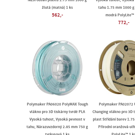
Nižší obsah plastů 1.75 mm 1000 g
Vysoká tuhost, Vysoká
žlutá (matná) 1 ks
tahu 1.75 mm 1000 g
562,-
modrá PolyLite™ 
772,-
Polymaker PA06020 PolyMAX Tough
Polymaker PA02072 
vlákno pro 3D tiskárny tvrdé PLA
Changing vlákno pro 3D 
Vysoká tuhost, Vysoká pevnost v
plast Střídání barev 1.
tahu, Nárazuvzdorný 2.85 mm 750 g
Přírodní oranžová-ulf
tyrkysová 1 ks
PolyLite™ 1 k