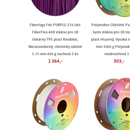
Fiberlogy F40-PURPLE-175-085
Polymaker CA05006 P
FiberFlex 40D vlákno pro 3D
Satin vlákno pro 3D ti
tiskárny TPE plast flexibilní,
plast Hlazený, Vysoká t
Nárazuvzdorný, chemicky odolné
mm 1000 g Polymake
1.75 mm 850 g nachová 1 ks
modrozelená 1 
1 364,-
503,-