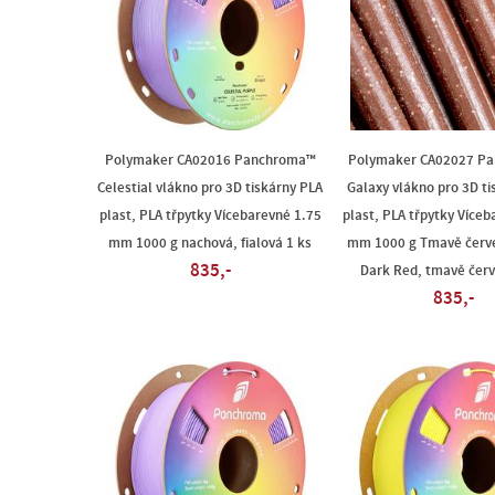
Polymaker CA02016 Panchroma™
Polymaker CA02027 P
Celestial vlákno pro 3D tiskárny PLA
Galaxy vlákno pro 3D ti
plast, PLA třpytky Vícebarevné 1.75
plast, PLA třpytky Víceb
mm 1000 g nachová, fialová 1 ks
mm 1000 g Tmavě červ
835,-
Dark Red, tmavě červ
835,-