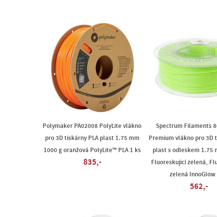
Polymaker PA02008 PolyLite vlákno
Spectrum Filaments 8
pro 3D tiskárny PLA plast 1.75 mm
Premium vlákno pro 3D t
1000 g oranžová PolyLite™ PLA 1 ks
plast s odleskem 1.75
835,-
Fluoreskujicí zelená, Fl
zelená InnoGlow 
562,-