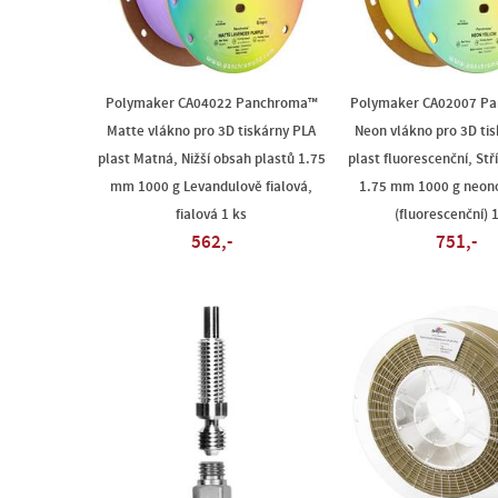
Polymaker CA04022 Panchroma™
Polymaker CA02007 P
Matte vlákno pro 3D tiskárny PLA
Neon vlákno pro 3D ti
plast Matná, Nižší obsah plastů 1.75
plast fluorescenční, Stř
mm 1000 g Levandulově fialová,
1.75 mm 1000 g neono
fialová 1 ks
(fluorescenční) 
562,-
751,-