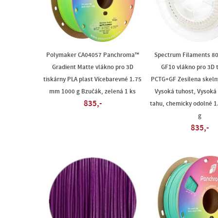
Polymaker CA04057 Panchroma™
Spectrum Filaments 8
Gradient Matte vlákno pro 3D
GF10 vlákno pro 3D 
tiskárny PLA plast Vícebarevné 1.75
PCTG+GF Zesílena skeln
mm 1000 g Bzučák, zelená 1 ks
Vysoká tuhost, Vysoká
835,-
tahu, chemicky odolné 
g
835,-