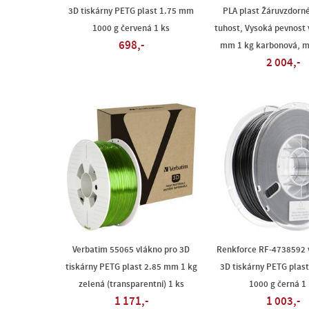
3D tiskárny PETG plast 1.75 mm
PLA plast Žáruvzdorn
1000 g červená 1 ks
tuhost, Vysoká pevnost 
698,-
mm 1 kg karbonová, m
2 004,-
Verbatim 55065 vlákno pro 3D
Renkforce RF-4738592 
tiskárny PETG plast 2.85 mm 1 kg
3D tiskárny PETG plas
zelená (transparentní) 1 ks
1000 g černá 1 
1 171,-
1 003,-