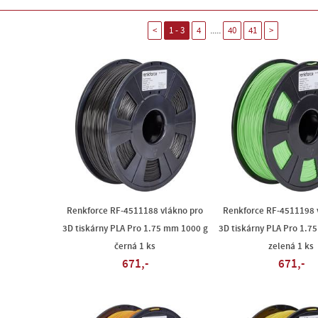
.....
<
1 - 3
4
40
41
>
Renkforce RF-4511188 vlákno pro
Renkforce RF-4511198 
3D tiskárny PLA Pro 1.75 mm 1000 g
3D tiskárny PLA Pro 1.7
černá 1 ks
zelená 1 ks
671,-
671,-