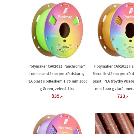
Polymaker CA02032 Panchroma™
Polymaker CA02011 P
Luminous vlákno pro 3D tiskárny
Metallic vlákno pro 3D t
PLA plast s odleskem 1.75 mm 1000
plast, PLA třpytky Víceb
g Green, zelená 1 ks
mm 1000 g zlatá, meta
835,-
723,-