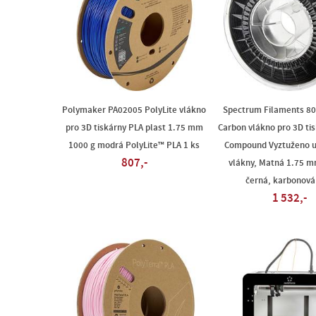
Polymaker PA02005 PolyLite vlákno
Spectrum Filaments 80
pro 3D tiskárny PLA plast 1.75 mm
Carbon vlákno pro 3D ti
1000 g modrá PolyLite™ PLA 1 ks
Compound Vyztuženo u
807,-
vlákny, Matná 1.75 m
černá, karbonová
1 532,-