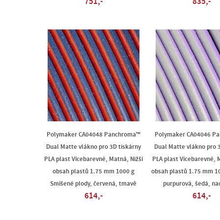
751,-
835,-
Polymaker CA04048 Panchroma™
Polymaker CA04046 P
Dual Matte vlákno pro 3D tiskárny
Dual Matte vlákno pro 
PLA plast Vícebarevné, Matná, Nižší
PLA plast Vícebarevné, M
obsah plastů 1.75 mm 1000 g
obsah plastů 1.75 mm 1
Smíšené plody, červená, tmavě
purpurová, šedá, na
614,-
614,-