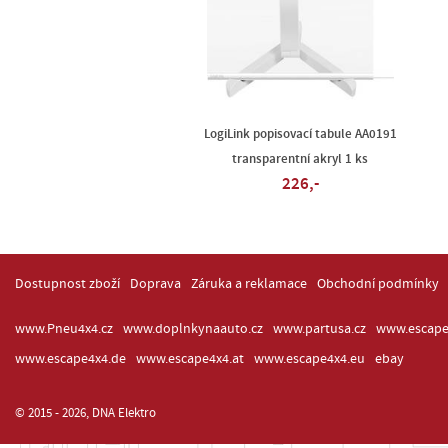
LogiLink popisovací tabule AA0191
transparentní akryl 1 ks
226,-
Dostupnost zboží
Doprava
Záruka a reklamace
Obchodní podmínky
www.Pneu4x4.cz
www.doplnkynaauto.cz
www.partusa.cz
www.escape
www.escape4x4.de
www.escape4x4.at
www.escape4x4.eu
ebay
© 2015 - 2026, DNA Elektro