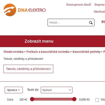
Dostupnost zboží
Doprav
Obchod
Př
Zobrazit menu
Úvodní stránka
Počítače a kancelářská technika
Kancelářské potřeby
P
Tabule, nástěnky a příslušenství
Tabule, nástěnky a příslušenství
Řadit dle
Výrobce
Výchozí
Cena
200 Kč
15300 Kč
Sk