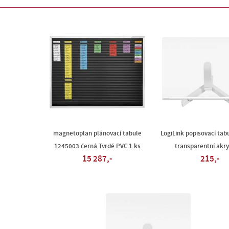
magnetoplan plánovací tabule
LogiLink popisovací ta
1245003 černá Tvrdé PVC 1 ks
transparentní akry
15 287,-
215,-