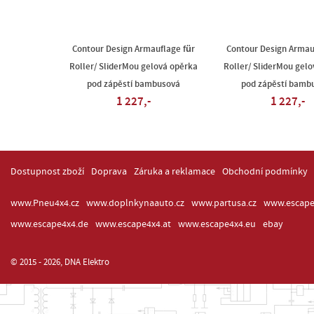
Contour Design Armauflage für
Contour Design Armau
Roller/ SliderMou gelová opěrka
Roller/ SliderMou gel
pod zápěstí bambusová
pod zápěstí bamb
1 227,-
1 227,-
Dostupnost zboží
Doprava
Záruka a reklamace
Obchodní podmínky
www.Pneu4x4.cz
www.doplnkynaauto.cz
www.partusa.cz
www.escape
www.escape4x4.de
www.escape4x4.at
www.escape4x4.eu
ebay
© 2015 - 2026, DNA Elektro