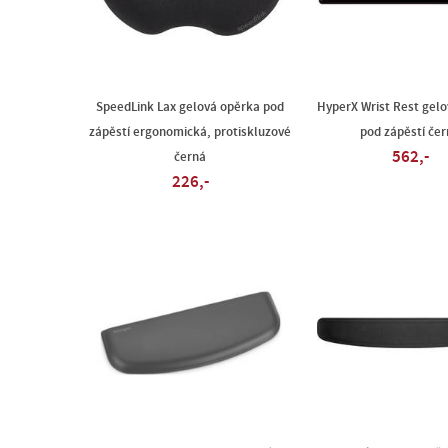
SpeedLink Lax gelová opěrka pod
HyperX Wrist Rest gel
zápěstí ergonomická, protiskluzové
pod zápěstí če
562,-
černá
226,-