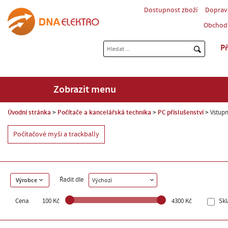
Dostupnost zboží
Doprav
Obchod
Př
Zobrazit menu
Úvodní stránka
Počítače a kancelářská technika
PC příslušenství
Vstupn
Počítačové myši a trackbally
Řadit dle
Výrobce
Výchozí
Cena
100 Kč
4300 Kč
Sk