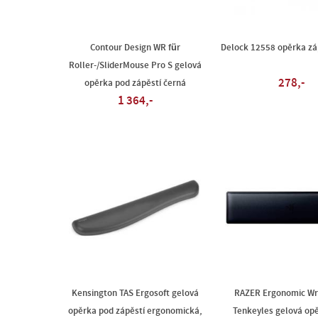
Contour Design WR für
Delock 12558 opěrka zá
Roller-/SliderMouse Pro S gelová
278,-
opěrka pod zápěstí černá
1 364,-
Kensington TAS Ergosoft gelová
RAZER Ergonomic Wri
opěrka pod zápěstí ergonomická,
Tenkeyles gelová op