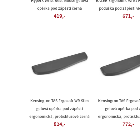
HyperX Wrist Rest Mouse gelová
RAZER Ergonomic Wrist R
opěrka pod zápěstí černá
poduška pod zápěstí v
419,-
671,-
Kensington TAS Ergosoft WR Slim
Kensington TAS Ergosof
gelová opěrka pod zápěstí
gelová opěrka pod 
ergonomická, protiskluzové černá
ergonomická, protisklu
824,-
772,-