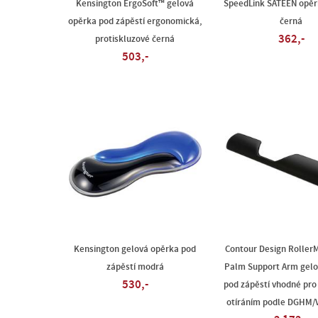
Kensington ErgoSoft™ gelová
SpeedLink SATEEN opěr
opěrka pod zápěstí ergonomická,
černá
362,-
protiskluzové černá
503,-
Kensington gelová opěrka pod
Contour Design Roller
zápěstí modrá
Palm Support Arm gelo
530,-
pod zápěstí vhodné pro 
otíráním podle DGHM/